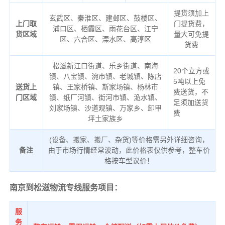
提货须加上
玄武区、秦淮区、建邺区、鼓楼区、
上门取
门提货费，
浦口区、栖霞区、雨花台区、江宁
货区域
量大可免提
区、六合区、溧水区、高淳区
货费
松滋新江口街道、乐乡街道、南海
20个立方或
镇、八宝镇、涴市镇、老城镇、陈店
5吨以上免
送货上
镇、王家桥镇、斯家场镇、杨林市
费送货，不
门区域
镇、纸厂河镇、街河市镇、洈水镇、
足须加送货
刘家场镇、沙道观镇、万家乡、卸甲
费
坪土家族乡
(设备、搬家、搬厂、杂货)等价格需另外详细咨询，
备注
由于市场行情经常波动，此价格表仅供参考，整车价
格按车型议价！
南京到松滋物流专线服务项目：
服
务