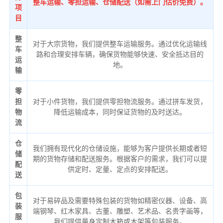
整车运输、零担运输、仓储配送（如需上门估价免费）。
项
目
整
对于大宗货物，我们提供整车运输服务。通过优化运输线
车
路和合理安排车辆，确保货物能够快速、安全抵达目的
运
地。
输
零
担
对于小件货物，我们提供零担物流服务。通过拼车发货，
物
降低运输成本，同时保证货物的及时送达。
流
仓
我们拥有现代化的仓储设施，能够为客户提供长期或者短
储
期的货物存储和配送服务。根据客户的需求，我们可以提
配
供定时、定量、定点的安排配送。
送
包
对于易碎品及需要特殊包装的货物如精密仪器、设备、高
装
端钢琴、红木家具、古董、雕塑、艺术品、名贵字画等，
服
我们提供量身定制木箱或木架等包装服务。