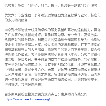
优势五：免费上门评价、打包、搬运、拆装等
一站式门到门服务
优势六：专业性强、多年物流运输经验为货主提供专业化、标准化
的多元物流服务
南京到松滋物流专线
凭借卓越的服务质量和高效的运输能力，赢得
了广大客户的信赖与好评。
秉承以客为尊、专业专注、高效务实、
热情奉献的服务理念，利用先进的运输和仓储管理系统为中小型物
流企业提供物流解决方案，经过多年的发展和积淀，打下了坚实的
网络基础和强大的人员储备，紧随客户的需求而不断革新，整合传
统物流运作模式、零担快运网络和信息化技术平台，为客户提供快
速高效、便捷及时、安全可靠的南京至松滋物流服务。
我们深知，
在竞争激烈的物流市场中，只有不断创新和优化，才能在货运市场
中脱颖而出，获得更多合作。
未来，好运吉通南京物流公司将继续
以客户需求为导向，提供定制化、智能化的物流解决方案，助力您
的业务蓬勃发展。选择好运吉通南京物流公司，让您的货物安全、
准时抵达，共创辉煌未来！
更多南京到松滋物流运输方式请点击：南京物流专线公司
https://www.baiedu.cn/nanjing/