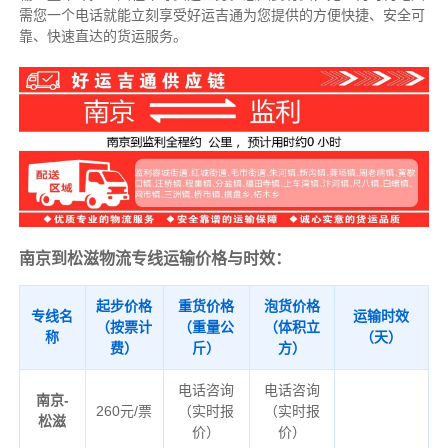
需您一个电话就能立刻享受好运吉通为您提供的方便快捷、安全可
靠、快速直达的货运服务。
南京到松滋物流专线运输价格与时效：
起步价格
重货价格
泡货价格
专线名
运输时效
（按票计
（重量公
（体积立
称
（天）
费）
斤）
方）
电话咨询
电话咨询
南京-
260元/票
（实时报
（实时报
松滋
价）
价）