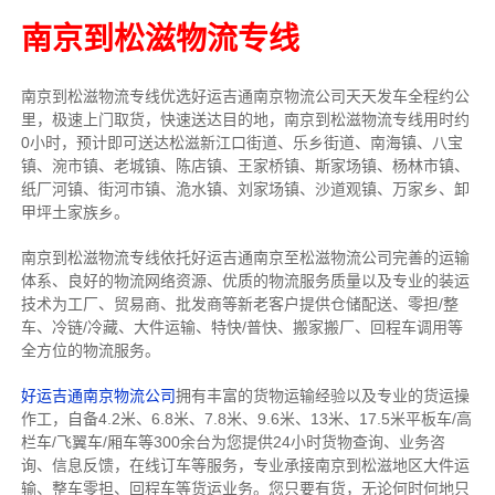
南京到松滋物流专线
南京到松滋物流专线
优选好运吉通
南京
物流公司
天天发车全程约公
里，
极速上门取货，快速送达目的地，南京到松滋物流
专线用时约
0小时，预计即可送达松滋新江口街道、乐乡街道、南海镇、八宝
镇、涴市镇、老城镇、陈店镇、王家桥镇、斯家场镇、杨林市镇、
纸厂河镇、街河市镇、洈水镇、刘家场镇、沙道观镇、万家乡、卸
甲坪土家族乡。
南京到松滋物流专线依托好运吉通南京至松滋物流公司完善的运输
体系、良好的物流网络资源、优质的物流服务质量以及专业的装运
技术为工厂、贸易商、批发商等新老客户提供仓储配送、零担/
整
车
、冷链/冷藏、大件运输、特快/普快、搬家搬厂、回程车调用等
全方位的物流服务。
好运吉通南京物流公司
拥有丰富的货物运输经验以及专业的货运操
作工，自备4.2米、6.8米、7.8米、9.6米、13米、17.5米平板车/高
栏车/飞翼车/厢车等300余台
为您提供24小时货物查询、业务咨
询、信息反馈，在线订车等服务，
专业承接南京到松滋地区大件运
输、整车零担、回程车等货运业务。
您只要有货，无论何时
何地只