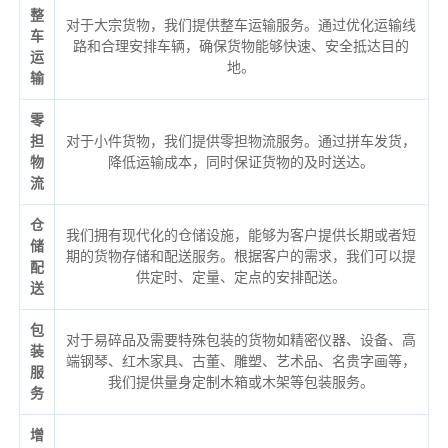
整
对于大宗货物，我们提供整车运输服务。通过优化运输线
车
路和合理安排车辆，确保货物能够快速、安全抵达目的
运
地。
输
零
担
对于小件货物，我们提供零担物流服务。通过拼车发货，
物
降低运输成本，同时保证货物的及时送达。
流
仓
我们拥有现代化的仓储设施，能够为客户提供长期或者短
储
期的货物存储和配送服务。根据客户的需求，我们可以提
配
供定时、定量、定点的安排配送。
送
包
对于易碎品及需要特殊包装的货物如精密仪器、设备、高
装
端钢琴、红木家具、古董、雕塑、艺术品、名贵字画等，
服
我们提供量身定制木箱或木架等包装服务。
务
增