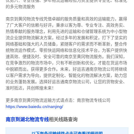
优势六：专业性强、多年物流运输经验为货主提供专业化、标准化
的多元物流服务
南京到黄冈物流专线
凭借卓越的服务质量和高效的运输能力，赢得
了广大客户的信赖与好评。
秉承以客为尊、专业专注、高效务实、
热情奉献的服务理念，利用先进的运输和仓储管理系统为中小型物
流企业提供物流解决方案，经过多年的发展和积淀，打下了坚实的
网络基础和强大的人员储备，紧随客户的需求而不断革新，整合传
统物流运作模式、零担快运网络和信息化技术平台，为客户提供快
速高效、便捷及时、安全可靠的南京至黄冈物流服务。
我们深知，
在竞争激烈的物流市场中，只有不断创新和优化，才能在货运市场
中脱颖而出，获得更多合作。
未来，好运吉通南京物流公司将继续
以客户需求为导向，提供定制化、智能化的物流解决方案，助力您
的业务蓬勃发展。选择好运吉通南京物流公司，让您的货物安全、
准时抵达，共创辉煌未来！
更多南京到黄冈物流运输方式请点击：南京物流专线公司
https://www.baiedu.cn/nanjing/
南京到湖北物流专线
相关线路查询
以下每条运输线路点击可查看详细说明