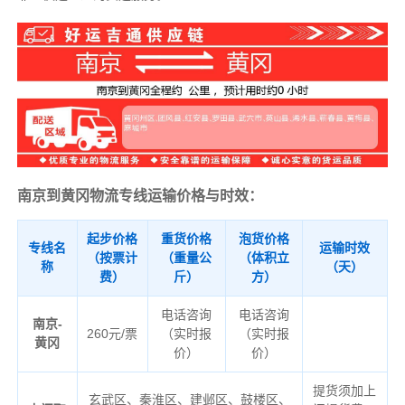
南京到黄冈物流专线运输价格与时效：
起步价格
重货价格
泡货价格
专线名
运输时效
（按票计
（重量公
（体积立
称
（天）
费）
斤）
方）
电话咨询
电话咨询
南京-
260元/票
（实时报
（实时报
黄冈
价）
价）
提货须加上
玄武区、秦淮区、建邺区、鼓楼区、