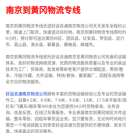
南京到黄冈物流专线
南京到黄冈物流专线
优选好运吉通
南京
物流公司
天天发车全程约公
里，
极速上门取货，快速送达目的地，南京到黄冈物流
专线用时约
0小时，预计即可送达黄冈州区、团风县、红安县、罗田县、武穴
市、英山县、浠水县、蕲春县、黄梅县、麻城市。
南京到黄冈物流专线依托好运吉通南京至黄冈物流公司完善的运输
体系、良好的物流网络资源、优质的物流服务质量以及专业的装运
技术为工厂、贸易商、批发商等新老客户提供仓储配送、零担/
整
车
、冷链/冷藏、大件运输、特快/普快、搬家搬厂、回程车调用等
全方位的物流服务。
好运吉通南京物流公司
拥有丰富的货物运输经验以及专业的货运操
作工，自备4.2米、6.8米、7.8米、9.6米、13米、17.5米平板车/高
栏车/飞翼车/厢车等300余台
为您提供24小时货物查询、业务咨
询、信息反馈，在线订车等服务，
专业承接南京到黄冈地区大件运
输、整车零担、回程车等货运业务。
您只要有货，无论何时
何地只
需您一个电话就能立刻享受好运吉通为您提供的方便快捷、安全可
靠、快速直达的货运服务。