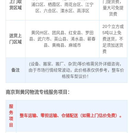
上门取
门提货费，
浦口区、栖霞区、雨花台区、江宁
货区域
量大可免提
区、六合区、溧水区、高淳区
货费
20个立方或
黄冈州区、团风县、红安县、罗田
5吨以上免
送货上
县、武穴市、英山县、浠水县、蕲春
费送货，不
门区域
县、黄梅县、麻城市
足须加送货
费
(设备、搬家、搬厂、杂货)等价格需另外详细咨询，
备注
由于市场行情经常波动，此价格表仅供参考，整车价
格按车型议价！
南京到黄冈物流专线服务项目：
服
务
整车运输、零担运输、仓储配送（如需上门估价免费）。
项
目