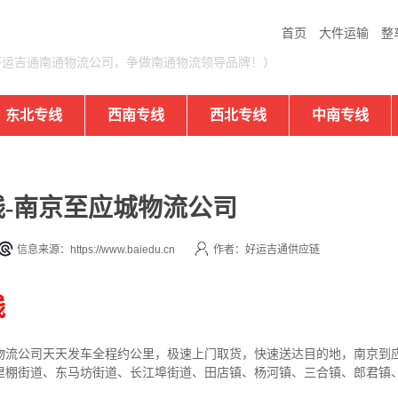
首页
大件运输
整
好运吉通南通物流公司，争做南通物流领导品牌！）
东北专线
西南专线
西北专线
中南专线
-南京至应城物流公司
信息来源：https://www.baiedu.cn
作者：好运吉通供应链
线
物流公司
天天发车全程约公里，
极速上门取货，快速送达目的地，南京到
里棚街道、东马坊街道、长江埠街道、田店镇、杨河镇、三合镇、郎君镇