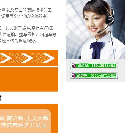
质量以及专业的装运技术为工
车调用等全方位的物流服务。
、17.5米平板车/高栏车/飞翼
大件运输、整车零担、回程车等
快速直达的货运服务。
工作时间：07:30 – – 23:30
值班座机：4008091856