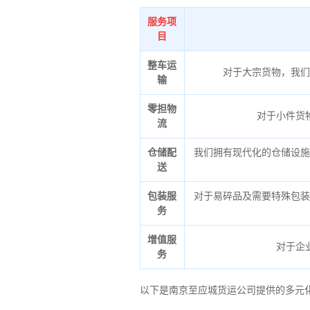
服务项
目
整车运
对于大宗货物，我们
输
零担物
对于小件货
流
仓储配
我们拥有现代化的仓储设施
送
包装服
对于易碎品及需要特殊包装
务
增值服
对于企
务
以下是南京至应城货运公司提供的多元