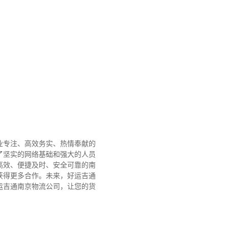
业专注、高效务实、热情奉献的
了坚实的网络基础和强大的人员
高效、便捷及时、安全可靠的南
获得更多合作。
未来，好运吉通
运吉通南京物流公司，让您的货