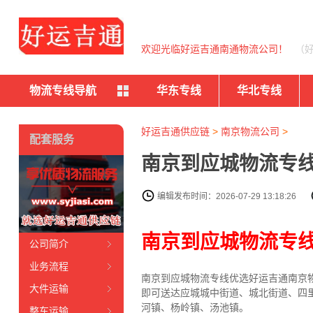
欢迎光临好运吉通南通物流公司！
（
物流专线导航
华东专线
华北专线
好运吉通供应链
>
南京物流公司
>
配套服务
南京到应城物流专线
编辑发布时间：2026-07-29 13:18:26
南京到应城物流专
公司简介
业务流程
南京到应城物流专线
优选好运吉通
南京
大件运输
即可送达应城城中街道、城北街道、四
河镇、杨岭镇、汤池镇。
整车运输