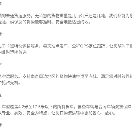
靠
城的普通货运服务，无论您的货物重量是几百公斤还是几吨，我们都能为
经验，确保您的货物能够准时、安全地抵达目的地。
捷
出了卡班特快运输服务。每天准点发车，全程GPS定位跟踪，让您随时了
的准时运输首选。
空
急空运服务。支持南京周边地区的货物快速空运至应城，满足您对时效性
中抢占先机。
忧
车型覆盖4.2米至17.5米以下的所有货车。自备车辆与合同车辆双重保
以专业、高效、安全为特点，让您在物流运输中更加省心、放心。
捷