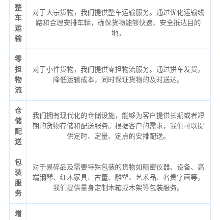
整
对于大宗货物，我们提供整车运输服务。通过优化运输线
车
路和合理安排车辆，确保货物能够快速、安全抵达目的
运
地。
输
零
担
对于小件货物，我们提供零担物流服务。通过拼车发货，
物
降低运输成本，同时保证货物的及时送达。
流
仓
我们拥有现代化的仓储设施，能够为客户提供长期或者短
储
期的货物存储和配送服务。根据客户的需求，我们可以提
配
供定时、定量、定点的安排配送。
送
包
对于易碎品及需要特殊包装的货物如精密仪器、设备、高
装
端钢琴、红木家具、古董、雕塑、艺术品、名贵字画等，
服
我们提供量身定制木箱或木架等包装服务。
务
增