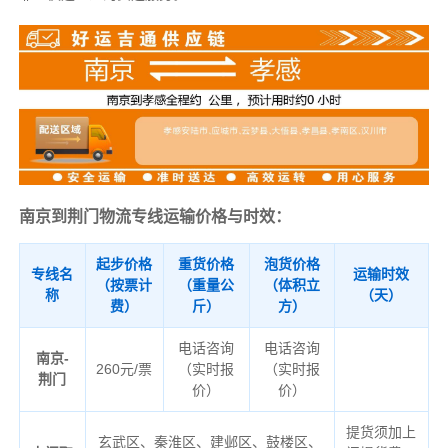
南京到荆门物流专线运输价格与时效：
起步价格
重货价格
泡货价格
专线名
运输时效
（按票计
（重量公
（体积立
称
（天）
费）
斤）
方）
电话咨询
电话咨询
南京-
260元/票
（实时报
（实时报
荆门
价）
价）
提货须加上
玄武区、秦淮区、建邺区、鼓楼区、