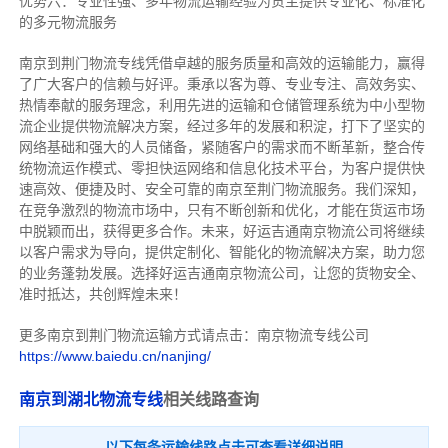
优势六：专业性强、多年物流运输经验为货主提供专业化、标准化
的多元物流服务
南京到荆门物流专线
凭借卓越的服务质量和高效的运输能力，赢得
了广大客户的信赖与好评。
秉承以客为尊、专业专注、高效务实、
热情奉献的服务理念，利用先进的运输和仓储管理系统为中小型物
流企业提供物流解决方案，经过多年的发展和积淀，打下了坚实的
网络基础和强大的人员储备，紧随客户的需求而不断革新，整合传
统物流运作模式、零担快运网络和信息化技术平台，为客户提供快
速高效、便捷及时、安全可靠的南京至荆门物流服务。
我们深知，
在竞争激烈的物流市场中，只有不断创新和优化，才能在货运市场
中脱颖而出，获得更多合作。
未来，好运吉通南京物流公司将继续
以客户需求为导向，提供定制化、智能化的物流解决方案，助力您
的业务蓬勃发展。选择好运吉通南京物流公司，让您的货物安全、
准时抵达，共创辉煌未来！
更多南京到荆门物流运输方式请点击：南京物流专线公司
https://www.baiedu.cn/nanjing/
南京到湖北物流专线
相关线路查询
以下每条运输线路点击可查看详细说明