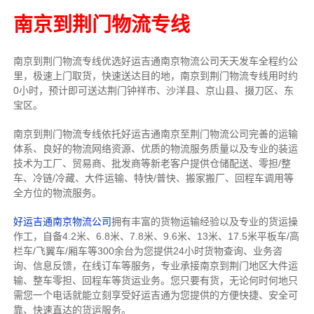
南京到荆门物流专线
南京到荆门物流专线
优选好运吉通
南京
物流公司
天天发车全程约公
里，
极速上门取货，快速送达目的地，南京到荆门物流
专线用时约
0小时，预计即可送达荆门钟祥市、沙洋县、京山县、掇刀区、东
宝区。
南京到荆门物流专线依托好运吉通南京至荆门物流公司完善的运输
体系、良好的物流网络资源、优质的物流服务质量以及专业的装运
技术为工厂、贸易商、批发商等新老客户提供仓储配送、零担/
整
车
、冷链/冷藏、大件运输、特快/普快、搬家搬厂、回程车调用等
全方位的物流服务。
好运吉通南京物流公司
拥有丰富的货物运输经验以及专业的货运操
作工，自备4.2米、6.8米、7.8米、9.6米、13米、17.5米平板车/高
栏车/飞翼车/厢车等300余台
为您提供24小时货物查询、业务咨
询、信息反馈，在线订车等服务，
专业承接南京到荆门地区大件运
输、整车零担、回程车等货运业务。
您只要有货，无论何时
何地只
需您一个电话就能立刻享受好运吉通为您提供的方便快捷、安全可
靠、快速直达的货运服务。