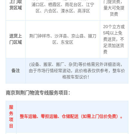
上门取
门提货费，
浦口区、栖霞区、雨花台区、江宁
货区域
量大可免提
区、六合区、溧水区、高淳区
货费
20个立方或
5吨以上免
送货上
荆门钟祥市、沙洋县、京山县、掇刀
费送货，不
门区域
区、东宝区
足须加送货
费
(设备、搬家、搬厂、杂货)等价格需另外详细咨询，
备注
由于市场行情经常波动，此价格表仅供参考，整车价
格按车型议价！
南京到荆门物流专线服务项目：
服
务
整车运输、零担运输、仓储配送（如需上门估价免费）。
项
目