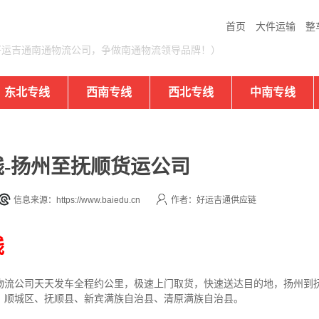
首页
大件运输
整
好运吉通南通物流公司，争做南通物流领导品牌！）
东北专线
西南专线
西北专线
中南专线
-扬州至抚顺货运公司
信息来源：https://www.baiedu.cn
作者：好运吉通供应链
线
物流公司
天天发车全程约公里，
极速上门取货，快速送达目的地，扬州到
、顺城区、抚顺县、新宾满族自治县、清原满族自治县。