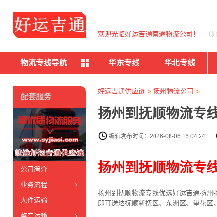
欢迎光临好运吉通南通物流公司！
（
物流专线导航
华东专线
华北专线
好运吉通供应链
>
扬州物流公司
>
配套服务
扬州到抚顺物流专线
编辑发布时间：2026-08-06 16:04:24
扬州到抚顺物流专
公司简介
业务流程
扬州到抚顺物流专线
优选好运吉通
扬州
大件运输
即可送达抚顺新抚区、东洲区、望花区
整车运输