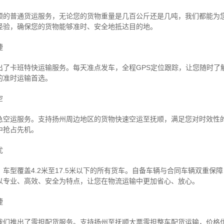
顺的普通货运服务，无论您的货物重量是几百公斤还是几吨，我们都能为
经验，确保您的货物能够准时、安全地抵达目的地。
捷
出了卡班特快运输服务。每天准点发车，全程GPS定位跟踪，让您随时了
的准时运输首选。
空
急空运服务。支持扬州周边地区的货物快速空运至抚顺，满足您对时效性
中抢占先机。
忧
车型覆盖4.2米至17.5米以下的所有货车。自备车辆与合同车辆双重保
以专业、高效、安全为特点，让您在物流运输中更加省心、放心。
捷
我们推出了零担配货服务。支持扬州至抚顺大票零担整车配货运输，价格