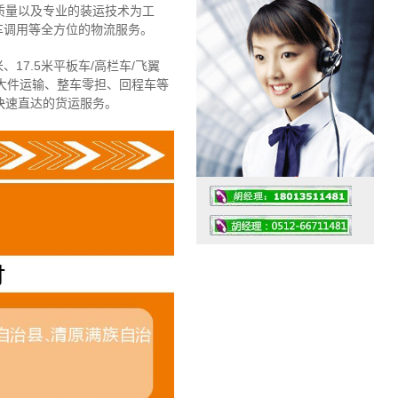
质量以及专业的装运技术为工
车调用等全方位的物流服务。
、17.5米平板车/高栏车/飞翼
大件运输、整车零担、回程车等
快速直达的货运服务。
工作时间：07:30 – – 23:30
值班座机：4008091856