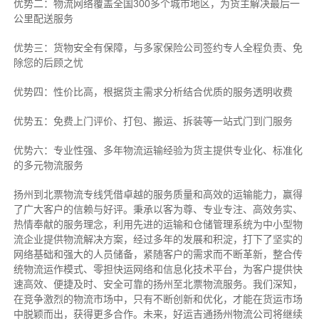
优势二：物流网络覆盖全国300多个城市地区，为货主解决最后一
公里配送服务
优势三：货物安全有保障，与多家保险公司签约专人全程负责、免
除您的后顾之忧
优势四：性价比高，根据货主需求分析结合优质的服务透明收费
优势五：免费上门评价、打包、搬运、拆装等
一站式门到门服务
优势六：专业性强、多年物流运输经验为货主提供专业化、标准化
的多元物流服务
扬州到北票物流专线
凭借卓越的服务质量和高效的运输能力，赢得
了广大客户的信赖与好评。
秉承以客为尊、专业专注、高效务实、
热情奉献的服务理念，利用先进的运输和仓储管理系统为中小型物
流企业提供物流解决方案，经过多年的发展和积淀，打下了坚实的
网络基础和强大的人员储备，紧随客户的需求而不断革新，整合传
统物流运作模式、零担快运网络和信息化技术平台，为客户提供快
速高效、便捷及时、安全可靠的扬州至北票物流服务。
我们深知，
在竞争激烈的物流市场中，只有不断创新和优化，才能在货运市场
中脱颖而出，获得更多合作。
未来，好运吉通扬州物流公司将继续