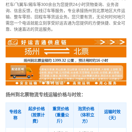
栏车/飞翼车/厢车等300余台
为您提供24小时货物查询、业务咨
询、信息反馈，在线订车等服务，
专业承接扬州到北票地区大件运
输、整车零担、回程车等货运业务。
您只要有货，无论何时
何地只
需您一个电话就能立刻享受好运吉通为您提供的方便快捷、安全可
靠、快速直达的货运服务。
扬州到北票物流专线运输价格与时效：
起步价格
重货价格
泡货价格
专线名
运输时效
（按票计
（重量公
（体积立
称
（天）
费）
斤）
方）