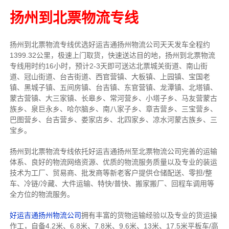
扬州到北票物流专线
扬州到北票物流专线
优选好运吉通
扬州
物流公司
天天发车全程约
1399.32公里，
极速上门取货，快速送达目的地，扬州到北票物流
专线用时约16小时，预计2-3天即可送达北票城关街道、南山街
道、冠山街道、台吉街道、西官营镇、大板镇、上园镇、宝国老
镇、黑城子镇、五间房镇、台吉镇、东官营镇、龙潭镇、北塔镇、
蒙古营镇、大三家镇、长皋乡、常河营乡、小塔子乡、马友营蒙古
族乡、泉巨永乡、哈尔脑乡、南八家子乡、章吉营乡、三宝营乡、
巴图营乡、台吉营乡、娄家店乡、北四家乡、凉水河蒙古族乡、三
宝乡。
扬州到北票物流专线依托好运吉通扬州至北票物流公司完善的运输
体系、良好的物流网络资源、优质的物流服务质量以及专业的装运
技术为工厂、贸易商、批发商等新老客户提供仓储配送、零担/
整
车
、冷链/冷藏、大件运输、特快/普快、搬家搬厂、回程车调用等
全方位的物流服务。
好运吉通扬州物流公司
拥有丰富的货物运输经验以及专业的货运操
作工，自备4.2米、6.8米、7.8米、9.6米、13米、17.5米平板车/高