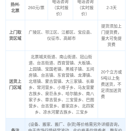
电话咨询
电话咨询
扬州-
260元/票
（实时报
（实时报
2-3天
北票
价）
价）
提货须加上
上门取
广陵区、邗江区、江都区、宝应县、
门提货费，
货区域
仪征市、高邮市
量大可免提
货费
北票城关街道、南山街道、冠山街
道、台吉街道、西官营镇、大板镇、
上园镇、宝国老镇、黑城子镇、五间
20个立方或
房镇、台吉镇、东官营镇、龙潭镇、
5吨以上免
送货上
北塔镇、蒙古营镇、大三家镇、长皋
费送货，不
门区域
乡、常河营乡、小塔子乡、马友营蒙
足须加送货
古族乡、泉巨永乡、哈尔脑乡、南八
费
家子乡、章吉营乡、三宝营乡、巴图
营乡、台吉营乡、娄家店乡、北四家
乡、凉水河蒙古族乡、三宝乡
(设备、搬家、搬厂、杂货)等价格需另外详细咨询，
备注
由于市场行情经常波动，此价格表仅供参考，整车价