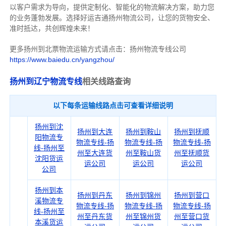
以客户需求为导向，提供定制化、智能化的物流解决方案，助力您
的业务蓬勃发展。选择好运吉通扬州物流公司，让您的货物安全、
准时抵达，共创辉煌未来！
更多扬州到北票物流运输方式请点击：扬州物流专线公司
https://www.baiedu.cn/yangzhou/
扬州到辽宁物流专线
相关线路查询
以下每条运输线路点击可查看详细说明
扬州到沈
扬州到大连
扬州到鞍山
扬州到抚顺
阳物流专
物流专线-扬
物流专线-扬
物流专线-扬
线-扬州至
州至大连货
州至鞍山货
州至抚顺货
沈阳货运
运公司
运公司
运公司
公司
扬州到本
扬州到丹东
扬州到锦州
扬州到营口
溪物流专
物流专线-扬
物流专线-扬
物流专线-扬
线-扬州至
州至丹东货
州至锦州货
州至营口货
本溪货运