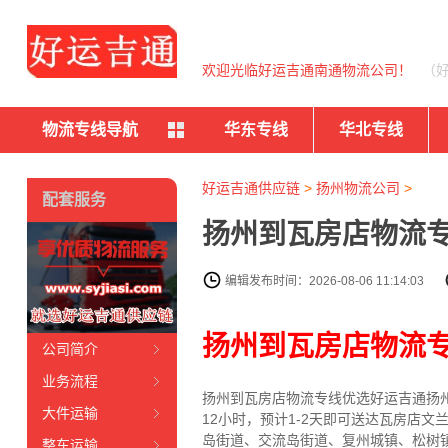
欢迎光临好运吉通南通物流公司！
（
物流专线导航
华东专线
华北专线
好运吉通供应链
>
扬州物流公司
>
配套服务
扬州到瓦房店物流专
编辑发布时间：2026-08-06 11:14:03
扬州到瓦房店物流
公司简介
业务流程
扬州到瓦房店物流专线
优选好运吉通
扬
大件运输
12小时，预计1-2天即可送达瓦房店
岛街道、交流岛街道、复州城镇、松树
整车运输