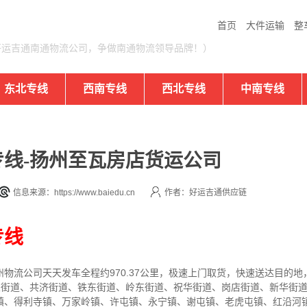
首页
大件运输
整
好运吉通南通物流公司，争做南通物流领导品牌！）
东北专线
西南专线
西北专线
中南专线
线-扬州至瓦房店货运公司
信息来源：https://www.baiedu.cn
作者：好运吉通供应链
专线
州
物流公司
天天发车全程约970.37公里，
极速上门取货，快速送达目的地
文兰街道、共济街道、铁东街道、岭东街道、祝华街道、岗店街道、新华街
镇、得利寺镇、万家岭镇、许屯镇、永宁镇、谢屯镇、老虎屯镇、红沿河