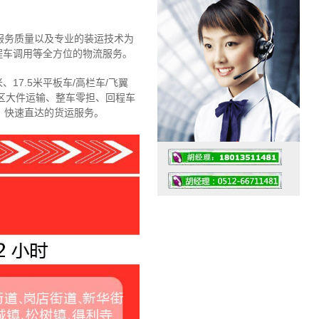
服务质量以及专业的装运技术为
程车调用等全方位的物流服务。
、17.5米平板车/高栏车/飞翼
区大件运输、整车零担、回程车
、快速直达的货运服务。
工作时间：07:30 – – 23:30
值班座机：4008091856