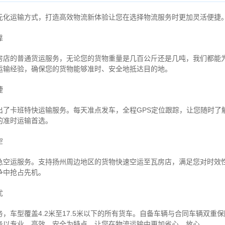
元化运输方式，打造高效物流新体验让您在选择物流服务时更加灵活便捷
靠
房店的普通货运服务，无论您的货物重量是几百公斤还是几吨，我们都能
运输经验，确保您的货物能够准时、安全地抵达目的地。
捷
出了卡班特快运输服务。每天准点发车，全程GPS定位跟踪，让您随时了
的准时运输首选。
空
急空运服务。支持扬州周边地区的货物快速空运至瓦房店，满足您对时效
争中抢占先机。
忧
，车型覆盖4.2米至17.5米以下的所有货车。自备车辆与合同车辆双重
务以专业、高效、安全为特点，让您在物流运输中更加省心、放心。