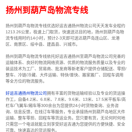
扬州到葫芦岛物流专线
扬州到葫芦岛物流专线
优选好运吉通
扬州
物流公司
天天发车全程约
1213.26公里，
极速上门取货，快速送达目的地，扬州到葫芦岛物
流
专线用时约14小时，预计2-3天即可送达葫芦岛连山区、龙港
区、南票区、绥中县、建昌县、兴城市。
扬州到葫芦岛物流专线依托好运吉通扬州至葫芦岛物流公司完善的
运输体系、良好的物流网络资源、优质的物流服务质量以及专业的
装运技术为工厂、贸易商、批发商等新老客户提供仓储配送、零担/
整车
、冷链/冷藏、大件运输、特快/普快、搬家搬厂、回程车调用
等全方位的物流服务。
好运吉通扬州物流公司
拥有丰富的货物运输经验以及专业的货运操
作工，自备4.2米、6.8米、7.8米、9.6米、13米、17.5米平板车/高
栏车/飞翼车/厢车等300余台
为您提供24小时货物查询、业务咨
询、信息反馈，在线订车等服务，
专业承接扬州到葫芦岛地区大件
运输、整车零担、回程车等货运业务。
您只要有货，无论何时
何地
只需您一个电话就能立刻享受好运吉通为您提供的方便快捷、安全
可靠、快速直达的货运服务。