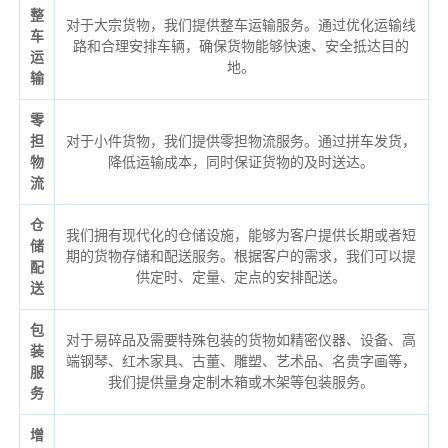
整
对于大宗货物，我们提供整车运输服务。通过优化运输线
车
路和合理安排车辆，确保货物能够快速、安全抵达目的
运
地。
输
零
担
对于小件货物，我们提供零担物流服务。通过拼车发货，
物
降低运输成本，同时保证货物的及时送达。
流
仓
我们拥有现代化的仓储设施，能够为客户提供长期或者短
储
期的货物存储和配送服务。根据客户的需求，我们可以提
配
供定时、定量、定点的安排配送。
送
包
对于易碎品及需要特殊包装的货物如精密仪器、设备、高
装
端钢琴、红木家具、古董、雕塑、艺术品、名贵字画等，
服
我们提供量身定制木箱或木架等包装服务。
务
增