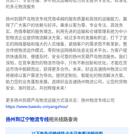
优势六：专业性强、多年物流运输经验为货主提供专业化、标准化
的多元物流服务
扬州到葫芦岛物流专线
凭借卓越的服务质量和高效的运输能力，赢
得了广大客户的信赖与好评。
秉承以客为尊、专业专注、高效务
实、热情奉献的服务理念，利用先进的运输和仓储管理系统为中小
型物流企业提供物流解决方案，经过多年的发展和积淀，打下了坚
实的网络基础和强大的人员储备，紧随客户的需求而不断革新，整
合传统物流运作模式、零担快运网络和信息化技术平台，为客户提
供快速高效、便捷及时、安全可靠的扬州至葫芦岛物流服务。
我们
深知，在竞争激烈的物流市场中，只有不断创新和优化，才能在货
运市场中脱颖而出，获得更多合作。
未来，好运吉通扬州物流公司
将继续以客户需求为导向，提供定制化、智能化的物流解决方案，
助力您的业务蓬勃发展。选择好运吉通扬州物流公司，让您的货物
安全、准时抵达，共创辉煌未来！
更多扬州到葫芦岛物流运输方式请点击：扬州物流专线公司
https://www.baiedu.cn/yangzhou/
扬州到辽宁物流专线
相关线路查询
以下每条运输线路点击可查看详细说明