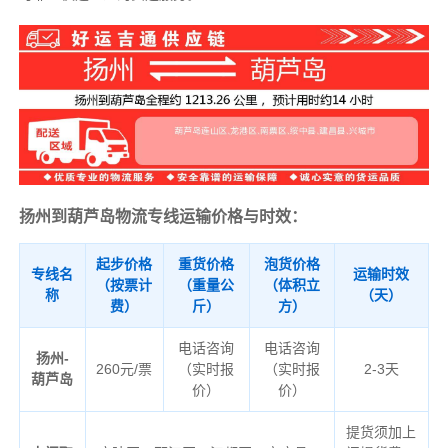
扬州到葫芦岛物流专线运输价格与时效：
起步价格
重货价格
泡货价格
专线名
运输时效
（按票计
（重量公
（体积立
称
（天）
费）
斤）
方）
电话咨询
电话咨询
扬州-
260元/票
（实时报
（实时报
2-3天
葫芦岛
价）
价）
提货须加上