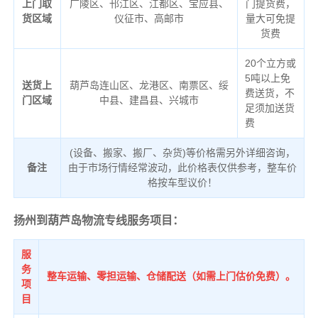
上门取
广陵区、邗江区、江都区、宝应县、
门提货费，
货区域
仪征市、高邮市
量大可免提
货费
20个立方或
5吨以上免
送货上
葫芦岛连山区、龙港区、南票区、绥
费送货，不
门区域
中县、建昌县、兴城市
足须加送货
费
(设备、搬家、搬厂、杂货)等价格需另外详细咨询，
备注
由于市场行情经常波动，此价格表仅供参考，整车价
格按车型议价！
扬州到葫芦岛物流专线服务项目：
服
务
整车运输、零担运输、仓储配送（如需上门估价免费）。
项
目