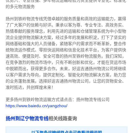
优势六：专业性强、多年物流运输经验为货主提供专业化、标准化
的多元物流服务
扬州到铁岭物流专线
凭借卓越的服务质量和高效的运输能力，赢得
了广大客户的信赖与好评。
秉承以客为尊、专业专注、高效务实、
热情奉献的服务理念，利用先进的运输和仓储管理系统为中小型物
流企业提供物流解决方案，经过多年的发展和积淀，打下了坚实的
网络基础和强大的人员储备，紧随客户的需求而不断革新，整合传
统物流运作模式、零担快运网络和信息化技术平台，为客户提供快
速高效、便捷及时、安全可靠的扬州至铁岭物流服务。
我们深知，
在竞争激烈的物流市场中，只有不断创新和优化，才能在货运市场
中脱颖而出，获得更多合作。
未来，好运吉通扬州物流公司将继续
以客户需求为导向，提供定制化、智能化的物流解决方案，助力您
的业务蓬勃发展。选择好运吉通扬州物流公司，让您的货物安全、
准时抵达，共创辉煌未来！
更多扬州到铁岭物流运输方式请点击：扬州物流专线公司
https://www.baiedu.cn/yangzhou/
扬州到辽宁物流专线
相关线路查询
以下每条运输线路点击可查看详细说明