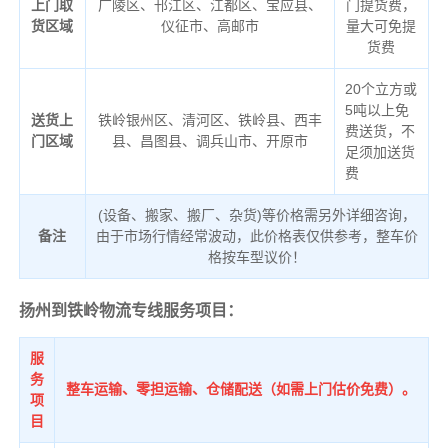
上门取
广陵区、邗江区、江都区、宝应县、
门提货费，
货区域
仪征市、高邮市
量大可免提
货费
20个立方或
5吨以上免
送货上
铁岭银州区、清河区、铁岭县、西丰
费送货，不
门区域
县、昌图县、调兵山市、开原市
足须加送货
费
(设备、搬家、搬厂、杂货)等价格需另外详细咨询，
备注
由于市场行情经常波动，此价格表仅供参考，整车价
格按车型议价！
扬州到铁岭物流专线服务项目：
服
务
整车运输、零担运输、仓储配送（如需上门估价免费）。
项
目