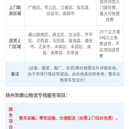
提货须加上
上门取
广陵区、邗江区、江都区、宝应县、
门提货费，
货区域
仪征市、高邮市
量大可免提
货费
20个立方或
唐山路南区、路北区、古冶区、开平
5吨以上免
送货上
区、迁西县、玉田县、唐海县、遵化
费送货，不
门区域
市、迁安市、丰南区、丰润区、滦
足须加送货
县、滦南县、乐亭县
费
(设备、搬家、搬厂、杂货)等价格需另外详细咨询，
备注
由于市场行情经常波动，此价格表仅供参考，整车价
格按车型议价！
扬州到唐山物流专线服务项目：
服
务
整车运输、零担运输、仓储配送（如需上门估价免费）。
项
目