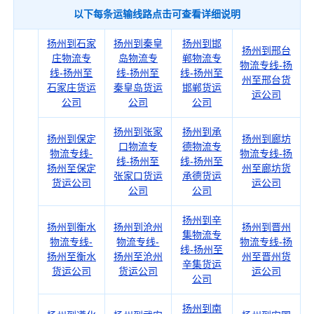
以下每条运输线路点击可查看详细说明
扬州到石家
扬州到秦皇
扬州到邯
扬州到邢台
庄物流专
岛物流专
郸物流专
物流专线-扬
线-扬州至
线-扬州至
线-扬州至
州至邢台货
石家庄货运
秦皇岛货运
邯郸货运
运公司
公司
公司
公司
扬州到张家
扬州到承
扬州到保定
扬州到廊坊
口物流专
德物流专
物流专线-
物流专线-扬
线-扬州至
线-扬州至
扬州至保定
州至廊坊货
张家口货运
承德货运
货运公司
运公司
公司
公司
扬州到辛
扬州到衡水
扬州到沧州
扬州到晋州
集物流专
物流专线-
物流专线-
物流专线-扬
线-扬州至
扬州至衡水
扬州至沧州
州至晋州货
辛集货运
货运公司
货运公司
运公司
公司
扬州到南