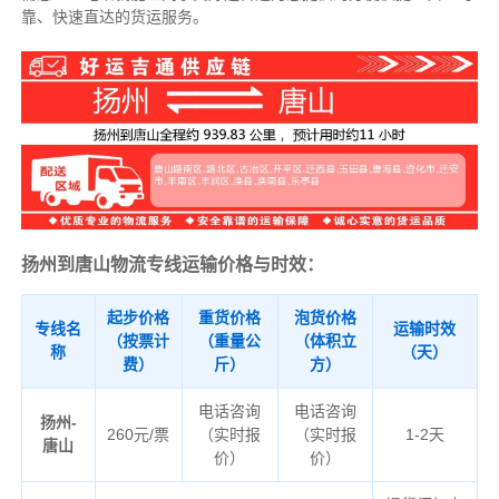
靠、快速直达的货运服务。
扬州到唐山物流专线运输价格与时效：
起步价格
重货价格
泡货价格
专线名
运输时效
（按票计
（重量公
（体积立
称
（天）
费）
斤）
方）
电话咨询
电话咨询
扬州-
260元/票
（实时报
（实时报
1-2天
唐山
价）
价）