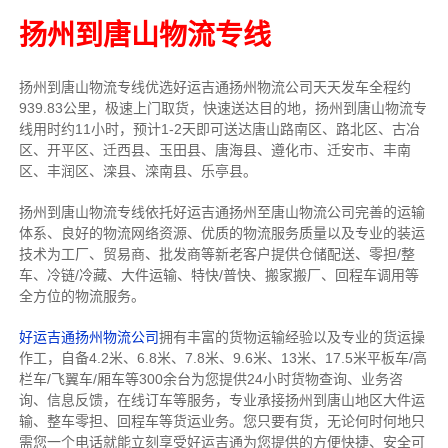
扬州到唐山物流专线
扬州到唐山物流专线
优选好运吉通
扬州
物流公司
天天发车全程约
939.83公里，
极速上门取货，快速送达目的地，扬州到唐山物流
专
线用时约11小时，预计1-2天即可送达唐山路南区、路北区、古冶
区、开平区、迁西县、玉田县、唐海县、遵化市、迁安市、丰南
区、丰润区、滦县、滦南县、乐亭县。
扬州到唐山物流专线依托好运吉通扬州至唐山物流公司完善的运输
体系、良好的物流网络资源、优质的物流服务质量以及专业的装运
技术为工厂、贸易商、批发商等新老客户提供仓储配送、零担/
整
车
、冷链/冷藏、大件运输、特快/普快、搬家搬厂、回程车调用等
全方位的物流服务。
好运吉通扬州物流公司
拥有丰富的货物运输经验以及专业的货运操
作工，自备4.2米、6.8米、7.8米、9.6米、13米、17.5米平板车/高
栏车/飞翼车/厢车等300余台
为您提供24小时货物查询、业务咨
询、信息反馈，在线订车等服务，
专业承接扬州到唐山地区大件运
输、整车零担、回程车等货运业务。
您只要有货，无论何时
何地只
需您一个电话就能立刻享受好运吉通为您提供的方便快捷、安全可