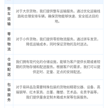
整
对于大宗货物，我们提供整车运输服务。通过优化运输线
车
路和合理安排车辆，确保货物能够快速、安全抵达目的
运
地。
输
零
担
对于小件货物，我们提供零担物流服务。通过拼车发货，
物
降低运输成本，同时保证货物的及时送达。
流
仓
我们拥有现代化的仓储设施，能够为客户提供长期或者短
储
期的货物存储和配送服务。根据客户的需求，我们可以提
配
供定时、定量、定点的安排配送。
送
包
对于易碎品及需要特殊包装的货物如精密仪器、设备、高
装
端钢琴、红木家具、古董、雕塑、艺术品、名贵字画等，
服
我们提供量身定制木箱或木架等包装服务。
务