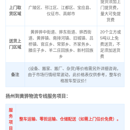
提货须加上
上门取
广陵区、邗江区、江都区、宝应县、
门提货费，
货区域
仪征市、高邮市
量大可免提
货费
黄骅骅中街道、骅东街道、骅西街
20个立方或
道、黄骅镇、南排河镇、旧城镇、吕
5吨以上免
送货上
桥镇、官庄乡、常郭乡、齐家务乡、
费送货，不
门区域
滕庄子乡、羊二庄回族乡、新村回族
足须加送货
乡
费
(设备、搬家、搬厂、杂货)等价格需另外详细咨询，
备注
由于市场行情经常波动，此价格表仅供参考，整车价
格按车型议价！
扬州到黄骅物流专线服务项目：
服
务
整车运输、零担运输、仓储配送（如需上门估价免费）。
项
目