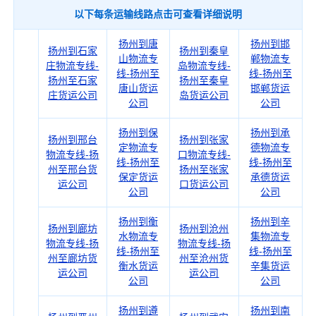
以下每条运输线路点击可查看详细说明
扬州到唐
扬州到邯
扬州到石家
扬州到秦皇
山物流专
郸物流专
庄物流专线-
岛物流专线-
线-扬州至
线-扬州至
扬州至石家
扬州至秦皇
唐山货运
邯郸货运
庄货运公司
岛货运公司
公司
公司
扬州到保
扬州到承
扬州到邢台
扬州到张家
定物流专
德物流专
物流专线-扬
口物流专线-
线-扬州至
线-扬州至
州至邢台货
扬州至张家
保定货运
承德货运
运公司
口货运公司
公司
公司
扬州到衡
扬州到辛
扬州到廊坊
扬州到沧州
水物流专
集物流专
物流专线-扬
物流专线-扬
线-扬州至
线-扬州至
州至廊坊货
州至沧州货
衡水货运
辛集货运
运公司
运公司
公司
公司
扬州到遵
扬州到南