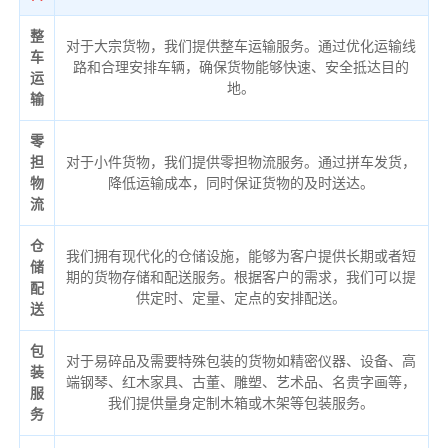
整
对于大宗货物，我们提供整车运输服务。通过优化运输线
车
路和合理安排车辆，确保货物能够快速、安全抵达目的
运
地。
输
零
担
对于小件货物，我们提供零担物流服务。通过拼车发货，
物
降低运输成本，同时保证货物的及时送达。
流
仓
我们拥有现代化的仓储设施，能够为客户提供长期或者短
储
期的货物存储和配送服务。根据客户的需求，我们可以提
配
供定时、定量、定点的安排配送。
送
包
对于易碎品及需要特殊包装的货物如精密仪器、设备、高
装
端钢琴、红木家具、古董、雕塑、艺术品、名贵字画等，
服
我们提供量身定制木箱或木架等包装服务。
务