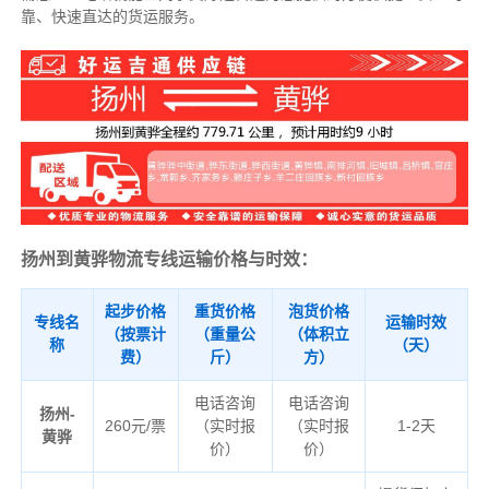
靠、快速直达的货运服务。
扬州到黄骅物流专线运输价格与时效：
起步价格
重货价格
泡货价格
专线名
运输时效
（按票计
（重量公
（体积立
称
（天）
费）
斤）
方）
电话咨询
电话咨询
扬州-
260元/票
（实时报
（实时报
1-2天
黄骅
价）
价）