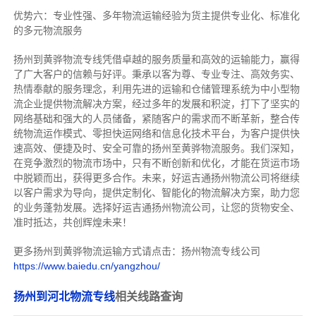
优势六：专业性强、多年物流运输经验为货主提供专业化、标准化
的多元物流服务
扬州到黄骅物流专线
凭借卓越的服务质量和高效的运输能力，赢得
了广大客户的信赖与好评。
秉承以客为尊、专业专注、高效务实、
热情奉献的服务理念，利用先进的运输和仓储管理系统为中小型物
流企业提供物流解决方案，经过多年的发展和积淀，打下了坚实的
网络基础和强大的人员储备，紧随客户的需求而不断革新，整合传
统物流运作模式、零担快运网络和信息化技术平台，为客户提供快
速高效、便捷及时、安全可靠的扬州至黄骅物流服务。
我们深知，
在竞争激烈的物流市场中，只有不断创新和优化，才能在货运市场
中脱颖而出，获得更多合作。
未来，好运吉通扬州物流公司将继续
以客户需求为导向，提供定制化、智能化的物流解决方案，助力您
的业务蓬勃发展。选择好运吉通扬州物流公司，让您的货物安全、
准时抵达，共创辉煌未来！
更多扬州到黄骅物流运输方式请点击：扬州物流专线公司
https://www.baiedu.cn/yangzhou/
扬州到河北物流专线
相关线路查询