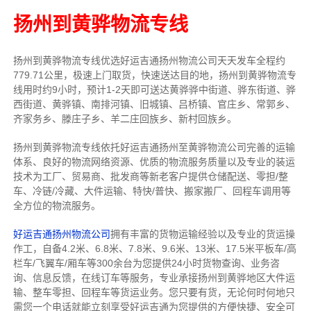
扬州到黄骅物流专线
扬州到黄骅物流专线
优选好运吉通
扬州
物流公司
天天发车全程约
779.71公里，
极速上门取货，快速送达目的地，扬州到黄骅物流
专
线用时约9小时，预计1-2天即可送达黄骅骅中街道、骅东街道、骅
西街道、黄骅镇、南排河镇、旧城镇、吕桥镇、官庄乡、常郭乡、
齐家务乡、滕庄子乡、羊二庄回族乡、新村回族乡。
扬州到黄骅物流专线依托好运吉通扬州至黄骅物流公司完善的运输
体系、良好的物流网络资源、优质的物流服务质量以及专业的装运
技术为工厂、贸易商、批发商等新老客户提供仓储配送、零担/
整
车
、冷链/冷藏、大件运输、特快/普快、搬家搬厂、回程车调用等
全方位的物流服务。
好运吉通扬州物流公司
拥有丰富的货物运输经验以及专业的货运操
作工，自备4.2米、6.8米、7.8米、9.6米、13米、17.5米平板车/高
栏车/飞翼车/厢车等300余台
为您提供24小时货物查询、业务咨
询、信息反馈，在线订车等服务，
专业承接扬州到黄骅地区大件运
输、整车零担、回程车等货运业务。
您只要有货，无论何时
何地只
需您一个电话就能立刻享受好运吉通为您提供的方便快捷、安全可