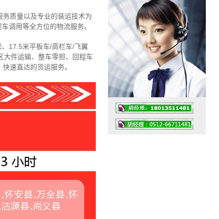
服务质量以及专业的装运技术为
程车调用等全方位的物流服务。
、17.5米平板车/高栏车/飞翼
区大件运输、整车零担、回程车
、快速直达的货运服务。
工作时间：07:30 – – 23:30
值班座机：4008091856