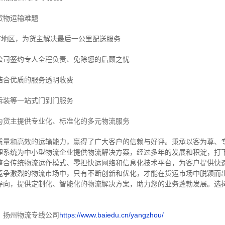
货物运输难题
市地区，为货主解决最后一公里配送服务
公司签约专人全程负责、免除您的后顾之忧
结合优质的服务透明收费
拆装等
一站式门到门服务
为货主提供专业化、标准化的多元物流服务
质量和高效的运输能力，赢得了广大客户的信赖与好评。
秉承以客为尊、
理系统为中小型物流企业提供物流解决方案，经过多年的发展和积淀，打
整合传统物流运作模式、零担快运网络和信息化技术平台，为客户提供快
竞争激烈的物流市场中，只有不断创新和优化，才能在货运市场中脱颖而
导向，提供定制化、智能化的物流解决方案，助力您的业务蓬勃发展。选
！
：扬州物流专线公司
https://www.baiedu.cn/yangzhou/