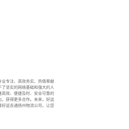
专业专注、高效务实、热情奉献
下了坚实的网络基础和强大的人
速高效、便捷及时、安全可靠的
出，获得更多合作。
未来，好运
择好运吉通扬州物流公司，让您