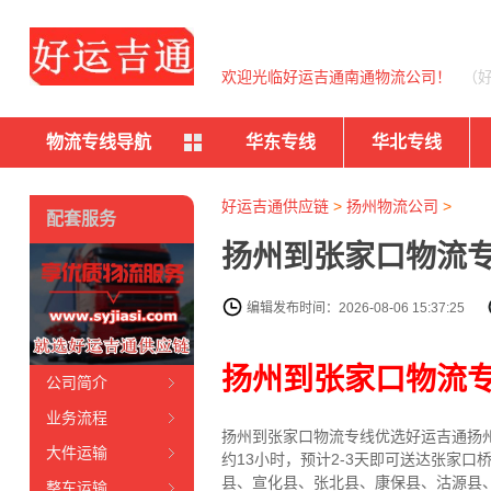
欢迎光临好运吉通南通物流公司！
（
物流专线导航
华东专线
华北专线
好运吉通供应链
>
扬州物流公司
>
配套服务
扬州到张家口物流专
编辑发布时间：2026-08-06 15:37:25
扬州到张家口物流
公司简介
业务流程
扬州到张家口物流专线
优选好运吉通
扬
大件运输
约13小时，预计2-3天即可送达张家
县、宣化县、张北县、康保县、沽源县
整车运输