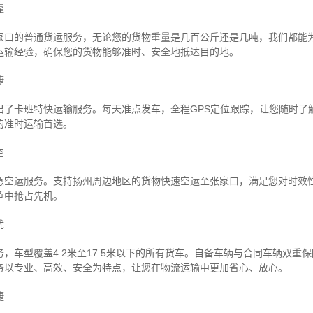
靠
家口的普通货运服务，无论您的货物重量是几百公斤还是几吨，我们都能
运输经验，确保您的货物能够准时、安全地抵达目的地。
捷
出了卡班特快运输服务。每天准点发车，全程GPS定位跟踪，让您随时了
的准时运输首选。
空
急空运服务。支持扬州周边地区的货物快速空运至张家口，满足您对时效
争中抢占先机。
忧
，车型覆盖4.2米至17.5米以下的所有货车。自备车辆与合同车辆双重
务以专业、高效、安全为特点，让您在物流运输中更加省心、放心。
捷