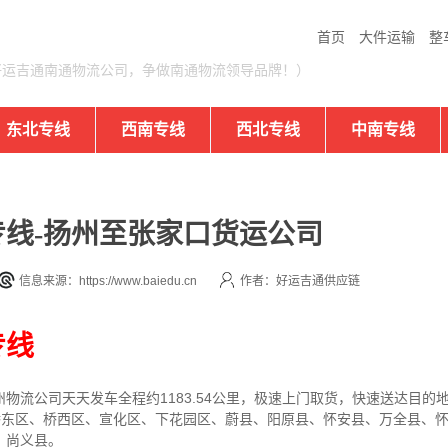
首页
大件运输
整
好运吉通南通物流公司，争做南通物流领导品牌！）
东北专线
西南专线
西北专线
中南专线
线-扬州至张家口货运公司
信息来源：https://www.baiedu.cn
作者：好运吉通供应链
专线
州
物流公司
天天发车全程约1183.54公里，
极速上门取货，快速送达目的
口桥东区、桥西区、宣化区、下花园区、蔚县、阳原县、怀安县、万全县、
、尚义县。