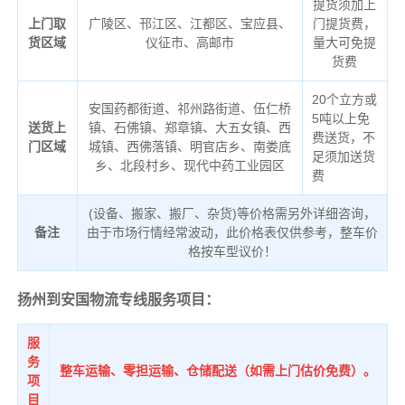
提货须加上
上门取
广陵区、邗江区、江都区、宝应县、
门提货费，
货区域
仪征市、高邮市
量大可免提
货费
20个立方或
安国药都街道、祁州路街道、伍仁桥
5吨以上免
送货上
镇、石佛镇、郑章镇、大五女镇、西
费送货，不
门区域
城镇、西佛落镇、明官店乡、南娄底
足须加送货
乡、北段村乡、现代中药工业园区
费
(设备、搬家、搬厂、杂货)等价格需另外详细咨询，
备注
由于市场行情经常波动，此价格表仅供参考，整车价
格按车型议价！
扬州到安国物流专线服务项目：
服
务
整车运输、零担运输、仓储配送（如需上门估价免费）。
项
目