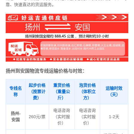
靠、快速直达的货运服务。
扬州到安国物流专线运输价格与时效：
起步价格
重货价格
泡货价格
专线名
运输时效
（按票计
（重量公
（体积立
称
（天）
费）
斤）
方）
电话咨询
电话咨询
扬州-
260元/票
（实时报
（实时报
1-2天
安国
价）
价）