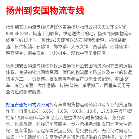
扬州到安国物流专线
扬州到安国物流专线
优选好运吉通
扬州
物流公司
天天发车全程约
888.45公里，
极速上门取货，快速送达目的地，扬州到安国物流
专
线用时约10小时，预计1-2天即可送达安国药都街道、祁州路街
道、伍仁桥镇、石佛镇、郑章镇、大五女镇、西城镇、西佛落镇、
明官店乡、南娄底乡、北段村乡、现代中药工业园区。
扬州到安国物流专线依托好运吉通扬州至安国物流公司完善的运输
体系、良好的物流网络资源、优质的物流服务质量以及专业的装运
技术为工厂、贸易商、批发商等新老客户提供仓储配送、零担/
整
车
、冷链/冷藏、大件运输、特快/普快、搬家搬厂、回程车调用等
全方位的物流服务。
好运吉通扬州物流公司
拥有丰富的货物运输经验以及专业的货运操
作工，自备4.2米、6.8米、7.8米、9.6米、13米、17.5米平板车/高
栏车/飞翼车/厢车等300余台
为您提供24小时货物查询、业务咨
询、信息反馈，在线订车等服务，
专业承接扬州到安国地区大件运
输、整车零担、回程车等货运业务。
您只要有货，无论何时
何地只
需您一个电话就能立刻享受好运吉通为您提供的方便快捷、安全可