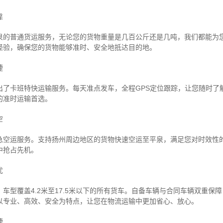
靠
泉的普通货运服务，无论您的货物重量是几百公斤还是几吨，我们都能为
经验，确保您的货物能够准时、安全地抵达目的地。
捷
出了卡班特快运输服务。每天准点发车，全程GPS定位跟踪，让您随时了
的准时运输首选。
空
急空运服务。支持扬州周边地区的货物快速空运至平泉，满足您对时效性
中抢占先机。
忧
车型覆盖4.2米至17.5米以下的所有货车。自备车辆与合同车辆双重保
以专业、高效、安全为特点，让您在物流运输中更加省心、放心。
捷