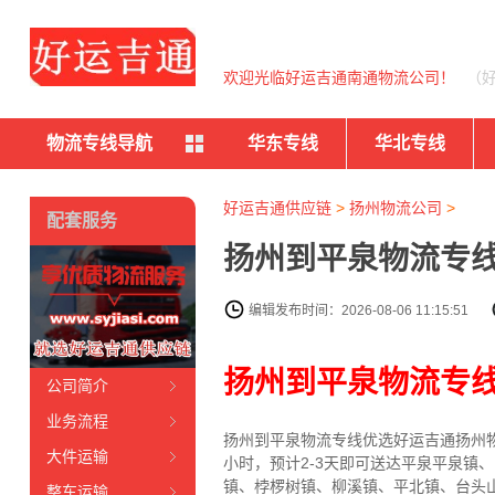
欢迎光临好运吉通南通物流公司！
（
物流专线导航
华东专线
华北专线
好运吉通供应链
>
扬州物流公司
>
配套服务
扬州到平泉物流专线
编辑发布时间：2026-08-06 11:15:51
扬州到平泉物流专
公司简介
业务流程
扬州到平泉物流专线
优选好运吉通
扬州
大件运输
小时，预计2-3天即可送达平泉平泉
镇、桲椤树镇、柳溪镇、平北镇、台头
整车运输