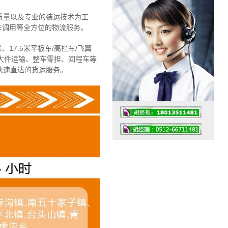
质量以及专业的装运技术为工
车调用等全方位的物流服务。
、17.5米平板车/高栏车/飞翼
大件运输、整车零担、回程车等
快速直达的货运服务。
工作时间：07:30 – – 23:30
值班座机：4008091856