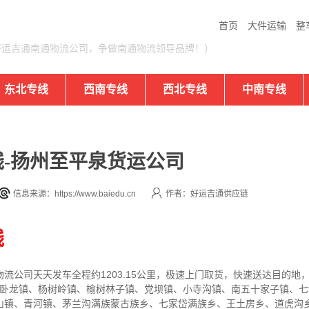
首页
大件运输
整
好运吉通南通物流公司，争做南通物流领导品牌！）
东北专线
西南专线
西北专线
中南专线
-扬州至平泉货运公司
信息来源：https://www.baiedu.cn
作者：好运吉通供应链
线
物流公司
天天发车全程约1203.15公里，
极速上门取货，快速送达目的地
镇、卧龙镇、杨树岭镇、榆树林子镇、党坝镇、小寺沟镇、南五十家子镇、
山镇、青河镇、茅兰沟满族蒙古族乡、七家岱满族乡、王土房乡、道虎沟