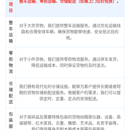
整车运输、零担运输、仓储配送（如需上门估价免费）。
项
目
整
对于大宗货物，我们提供整车运输服务。通过优化运输线
车
路和合理安排车辆，确保货物能够快速、安全抵达目的
运
地。
输
零
担
对于小件货物，我们提供零担物流服务。通过拼车发货，
物
降低运输成本，同时保证货物的及时送达。
流
仓
我们拥有现代化的仓储设施，能够为客户提供长期或者短
储
期的货物存储和配送服务。根据客户的需求，我们可以提
配
供定时、定量、定点的安排配送。
送
包
对于易碎品及需要特殊包装的货物如精密仪器、设备、高
装
端钢琴、红木家具、古董、雕塑、艺术品、名贵字画等，
服
我们提供量身定制木箱或木架等包装服务。