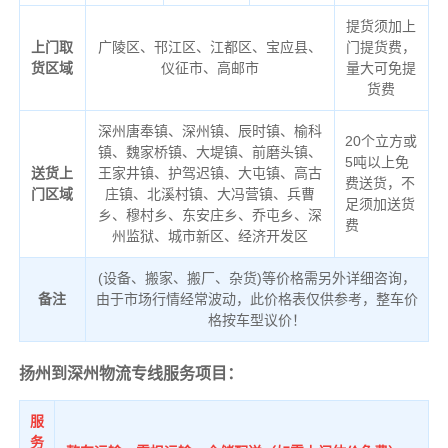
提货须加上
上门取
广陵区、邗江区、江都区、宝应县、
门提货费，
货区域
仪征市、高邮市
量大可免提
货费
深州唐奉镇、深州镇、辰时镇、榆科
20个立方或
镇、魏家桥镇、大堤镇、前磨头镇、
5吨以上免
送货上
王家井镇、护驾迟镇、大屯镇、高古
费送货，不
门区域
庄镇、北溪村镇、大冯营镇、兵曹
足须加送货
乡、穆村乡、东安庄乡、乔屯乡、深
费
州监狱、城市新区、经济开发区
(设备、搬家、搬厂、杂货)等价格需另外详细咨询，
备注
由于市场行情经常波动，此价格表仅供参考，整车价
格按车型议价！
扬州到深州物流专线服务项目：
服
务