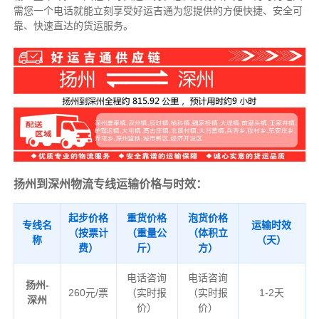
需您一个电话就能立刻享受好运吉通为您提供的方便快捷、安全可
靠、快速直达的货运服务。
扬州到深州物流专线运输价格与时效：
起步价格
重货价格
泡货价格
专线名
运输时效
（按票计
（重量公
（体积立
称
（天）
费）
斤）
方）
电话咨询
电话咨询
扬州-
260元/票
（实时报
（实时报
1-2天
深州
价）
价）