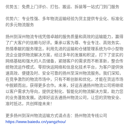
优势五：免费上门评价、打包、搬运、拆装等
一站式门到门服务
优势六：专业性强、多年物流运输经验为货主提供专业化、标准化
的多元物流服务
扬州到深州物流专线
凭借卓越的服务质量和高效的运输能力，赢得
了广大客户的信赖与好评。
秉承以客为尊、专业专注、高效务实、
热情奉献的服务理念，利用先进的运输和仓储管理系统为中小型物
流企业提供物流解决方案，经过多年的发展和积淀，打下了坚实的
网络基础和强大的人员储备，紧随客户的需求而不断革新，整合传
统物流运作模式、零担快运网络和信息化技术平台，为客户提供快
速高效、便捷及时、安全可靠的扬州至深州物流服务。
我们深知，
在竞争激烈的物流市场中，只有不断创新和优化，才能在货运市场
中脱颖而出，获得更多合作。
未来，好运吉通扬州物流公司将继续
以客户需求为导向，提供定制化、智能化的物流解决方案，助力您
的业务蓬勃发展。选择好运吉通扬州物流公司，让您的货物安全、
准时抵达，共创辉煌未来！
更多扬州到深州物流运输方式请点击：扬州物流专线公司
https://www.baiedu.cn/yangzhou/