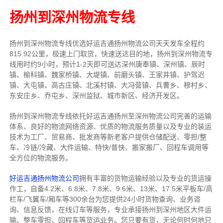
扬州到深州物流专线
扬州到深州物流专线
优选好运吉通
扬州
物流公司
天天发车全程约
815.92公里，
极速上门取货，快速送达目的地，扬州到深州物流
专
线用时约9小时，预计1-2天即可送达深州唐奉镇、深州镇、辰时
镇、榆科镇、魏家桥镇、大堤镇、前磨头镇、王家井镇、护驾迟
镇、大屯镇、高古庄镇、北溪村镇、大冯营镇、兵曹乡、穆村乡、
东安庄乡、乔屯乡、深州监狱、城市新区、经济开发区。
扬州到深州物流专线依托好运吉通扬州至深州物流公司完善的运输
体系、良好的物流网络资源、优质的物流服务质量以及专业的装运
技术为工厂、贸易商、批发商等新老客户提供仓储配送、零担/
整
车
、冷链/冷藏、大件运输、特快/普快、搬家搬厂、回程车调用等
全方位的物流服务。
好运吉通扬州物流公司
拥有丰富的货物运输经验以及专业的货运操
作工，自备4.2米、6.8米、7.8米、9.6米、13米、17.5米平板车/高
栏车/飞翼车/厢车等300余台
为您提供24小时货物查询、业务咨
询、信息反馈，在线订车等服务，
专业承接扬州到深州地区大件运
输、整车零担、回程车等货运业务。
您只要有货，无论何时
何地只