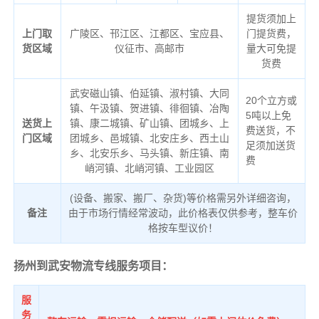
提货须加上
上门取
广陵区、邗江区、江都区、宝应县、
门提货费，
货区域
仪征市、高邮市
量大可免提
货费
武安磁山镇、伯延镇、淑村镇、大同
20个立方或
镇、午汲镇、贺进镇、徘徊镇、冶陶
5吨以上免
送货上
镇、康二城镇、矿山镇、团城乡、上
费送货，不
门区域
团城乡、邑城镇、北安庄乡、西土山
足须加送货
乡、北安乐乡、马头镇、新庄镇、南
费
峭河镇、北峭河镇、工业园区
(设备、搬家、搬厂、杂货)等价格需另外详细咨询，
备注
由于市场行情经常波动，此价格表仅供参考，整车价
格按车型议价！
扬州到武安物流专线服务项目：
服
务