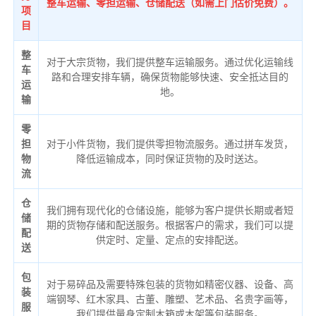
整车运输、零担运输、仓储配送（如需上门估价免费）。
项
目
整
对于大宗货物，我们提供整车运输服务。通过优化运输线
车
路和合理安排车辆，确保货物能够快速、安全抵达目的
运
地。
输
零
担
对于小件货物，我们提供零担物流服务。通过拼车发货，
物
降低运输成本，同时保证货物的及时送达。
流
仓
我们拥有现代化的仓储设施，能够为客户提供长期或者短
储
期的货物存储和配送服务。根据客户的需求，我们可以提
配
供定时、定量、定点的安排配送。
送
包
对于易碎品及需要特殊包装的货物如精密仪器、设备、高
装
端钢琴、红木家具、古董、雕塑、艺术品、名贵字画等，
服
我们提供量身定制木箱或木架等包装服务。