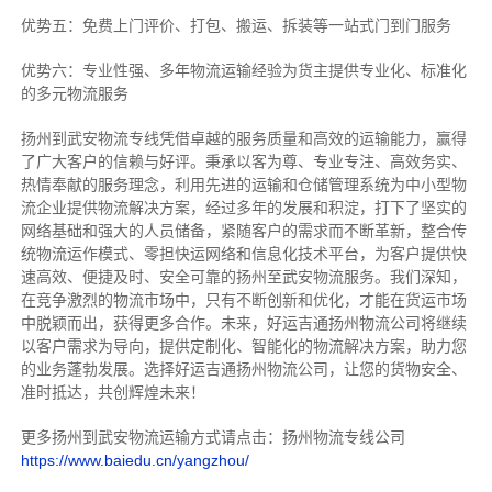
优势五：免费上门评价、打包、搬运、拆装等
一站式门到门服务
优势六：专业性强、多年物流运输经验为货主提供专业化、标准化
的多元物流服务
扬州到武安物流专线
凭借卓越的服务质量和高效的运输能力，赢得
了广大客户的信赖与好评。
秉承以客为尊、专业专注、高效务实、
热情奉献的服务理念，利用先进的运输和仓储管理系统为中小型物
流企业提供物流解决方案，经过多年的发展和积淀，打下了坚实的
网络基础和强大的人员储备，紧随客户的需求而不断革新，整合传
统物流运作模式、零担快运网络和信息化技术平台，为客户提供快
速高效、便捷及时、安全可靠的扬州至武安物流服务。
我们深知，
在竞争激烈的物流市场中，只有不断创新和优化，才能在货运市场
中脱颖而出，获得更多合作。
未来，好运吉通扬州物流公司将继续
以客户需求为导向，提供定制化、智能化的物流解决方案，助力您
的业务蓬勃发展。选择好运吉通扬州物流公司，让您的货物安全、
准时抵达，共创辉煌未来！
更多扬州到武安物流运输方式请点击：扬州物流专线公司
https://www.baiedu.cn/yangzhou/