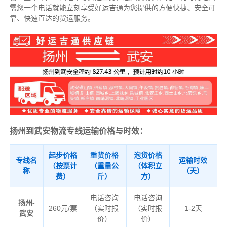
需您一个电话就能立刻享受好运吉通为您提供的方便快捷、安全可
靠、快速直达的货运服务。
扬州到武安物流专线运输价格与时效：
起步价格
重货价格
泡货价格
专线名
运输时效
（按票计
（重量公
（体积立
称
（天）
费）
斤）
方）
电话咨询
电话咨询
扬州-
260元/票
（实时报
（实时报
1-2天
武安
价）
价）