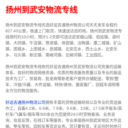
扬州到武安物流专线
扬州到武安物流专线
优选好运吉通
扬州
物流公司
天天发车全程约
827.43公里，
极速上门取货，快速送达目的地，扬州到武安物流
专
线用时约10小时，预计1-2天即可送达武安磁山镇、伯延镇、淑村
镇、大同镇、午汲镇、贺进镇、徘徊镇、冶陶镇、康二城镇、矿山
镇、团城乡、上团城乡、邑城镇、北安庄乡、西土山乡、北安乐
乡、马头镇、新庄镇、南峭河镇、北峭河镇、工业园区。
扬州到武安物流专线依托好运吉通扬州至武安物流公司完善的运输
体系、良好的物流网络资源、优质的物流服务质量以及专业的装运
技术为工厂、贸易商、批发商等新老客户提供仓储配送、零担/
整
车
、冷链/冷藏、大件运输、特快/普快、搬家搬厂、回程车调用等
全方位的物流服务。
好运吉通扬州物流公司
拥有丰富的货物运输经验以及专业的货运操
作工，自备4.2米、6.8米、7.8米、9.6米、13米、17.5米平板车/高
栏车/飞翼车/厢车等300余台
为您提供24小时货物查询、业务咨
询、信息反馈，在线订车等服务，
专业承接扬州到武安地区大件运
输、整车零担、回程车等货运业务。
您只要有货，无论何时
何地只