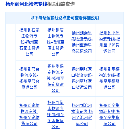
扬州到河北物流专线
相关线路查询
以下每条运输线路点击可查看详细说明
扬州到石家
扬州到唐
扬州到秦皇
扬州到邯郸
庄物流专
山物流专
岛物流专线-
物流专线-扬
线-扬州至
线-扬州至
扬州至秦皇
州至邯郸货
石家庄货运
唐山货运
岛货运公司
运公司
公司
公司
扬州到保
扬州到邢台
扬州到张家
扬州到承德
定物流专
物流专线-
口物流专线-
物流专线-扬
线-扬州至
扬州至邢台
扬州至张家
州至承德货
保定货运
货运公司
口货运公司
运公司
公司
扬州到衡
扬州到廊坊
扬州到沧州
扬州到辛集
水物流专
物流专线-
物流专线-扬
物流专线-扬
线-扬州至
扬州至廊坊
州至沧州货
州至辛集货
衡水货运
货运公司
运公司
运公司
公司