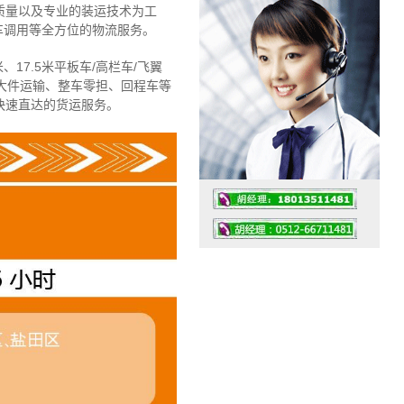
质量以及专业的装运技术为工
车调用等全方位的物流服务。
、17.5米平板车/高栏车/飞翼
大件运输、整车零担、回程车等
快速直达的货运服务。
工作时间：07:30 – – 23:30
值班座机：4008091856