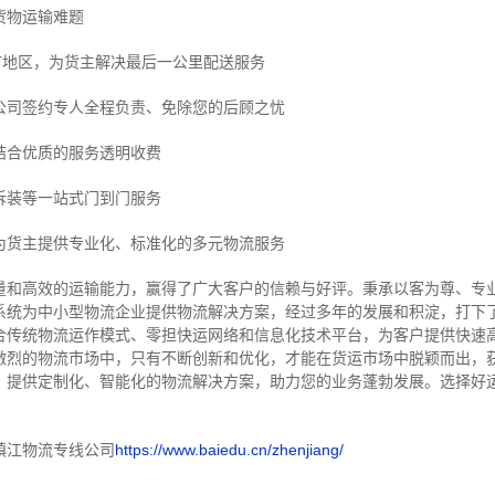
货物运输难题
市地区，为货主解决最后一公里配送服务
公司签约专人全程负责、免除您的后顾之忧
结合优质的服务透明收费
拆装等
一站式门到门服务
为货主提供专业化、标准化的多元物流服务
量和高效的运输能力，赢得了广大客户的信赖与好评。
秉承以客为尊、专
系统为中小型物流企业提供物流解决方案，经过多年的发展和积淀，打下
合传统物流运作模式、零担快运网络和信息化技术平台，为客户提供快速
激烈的物流市场中，只有不断创新和优化，才能在货运市场中脱颖而出，
，提供定制化、智能化的物流解决方案，助力您的业务蓬勃发展。选择好
镇江物流专线公司
https://www.baiedu.cn/zhenjiang/