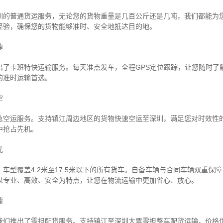
圳的普通货运服务，无论您的货物重量是几百公斤还是几吨，我们都能为
经验，确保您的货物能够准时、安全地抵达目的地。
捷
出了卡班特快运输服务。每天准点发车，全程GPS定位跟踪，让您随时了
的准时运输首选。
空
急空运服务。支持镇江周边地区的货物快速空运至深圳，满足您对时效性
中抢占先机。
忧
车型覆盖4.2米至17.5米以下的所有货车。自备车辆与合同车辆双重保
以专业、高效、安全为特点，让您在物流运输中更加省心、放心。
捷
我们推出了零担配货服务。支持镇江至深圳大票零担整车配货运输，价格