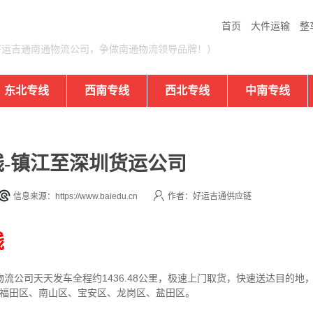
首页
大件运输
整
好运吉通南通物流公司，争做南通物流领导品牌！）
东北专线
西南专线
西北专线
中南专线
-镇江至深圳货运公司
信息来源：https://www.baiedu.cn
作者：好运吉通供应链
线
物流公司
天天发车全程约1436.48公里，
极速上门取货，快速送达目的地
、福田区、南山区、宝安区、龙岗区、盐田区。