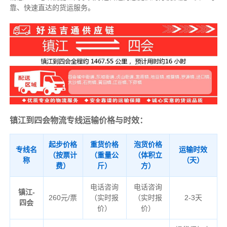
靠、快速直达的货运服务。
镇江到四会物流专线运输价格与时效：
起步价格
重货价格
泡货价格
专线名
运输时效
（按票计
（重量公
（体积立
称
（天）
费）
斤）
方）
电话咨询
电话咨询
镇江-
260元/票
（实时报
（实时报
2-3天
四会
价）
价）