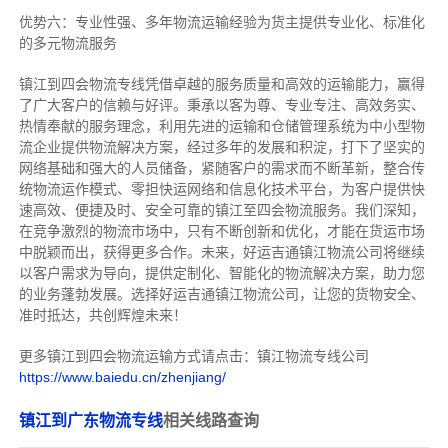
优势六：专业性强、多年物流运输经验为货主提供专业化、标准化
的多元物流服务
镇江到四会物流专线
凭借卓越的服务质量和高效的运输能力，赢得
了广大客户的信赖与好评。
秉承以客为尊、专业专注、高效务实、
热情奉献的服务理念，利用先进的运输和仓储管理系统为中小型物
流企业提供物流解决方案，经过多年的发展和积淀，打下了坚实的
网络基础和强大的人员储备，紧随客户的需求而不断革新，整合传
统物流运作模式、零担快运网络和信息化技术平台，为客户提供快
速高效、便捷及时、安全可靠的镇江至四会物流服务。
我们深知，
在竞争激烈的物流市场中，只有不断创新和优化，才能在货运市场
中脱颖而出，获得更多合作。
未来，好运吉通镇江物流公司将继续
以客户需求为导向，提供定制化、智能化的物流解决方案，助力您
的业务蓬勃发展。选择好运吉通镇江物流公司，让您的货物安全、
准时抵达，共创辉煌未来！
更多镇江到四会物流运输方式请点击：镇江物流专线公司
https://www.baiedu.cn/zhenjiang/
镇江到广东物流专线
相关线路查询