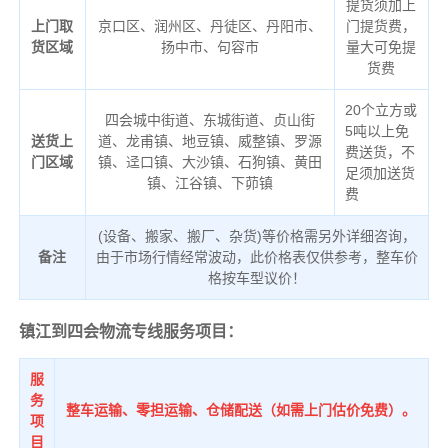
提货须加上
上门取
京口区、润州区、丹徒区、丹阳市、
门提货费，
货区域
扬中市、句容市
量大可免提
货费
20个立方或
四会城中街道、东城街道、贞山街
5吨以上免
送货上
道、龙甫镇、地豆镇、威整镇、罗源
费送货，不
门区域
镇、迳口镇、大沙镇、石狗镇、黄田
足须加送货
镇、江谷镇、下茆镇
费
(设备、搬家、搬厂、杂货)等价格需另外详细咨询，
备注
由于市场行情经常波动，此价格表仅供参考，整车价
格按车型议价！
镇江到四会物流专线服务项目：
服
务
整车运输、零担运输、仓储配送（如需上门估价免费）。
项
目