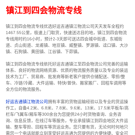
镇江到四会物流专线
镇江到四会物流专线
优选好运吉通
镇江
物流公司
天天发车全程约
1467.55公里，
极速上门取货，快速送达目的地，镇江到四会物流
专线用时约16小时，预计2-3天即可送达四会城中街道、东城街
道、贞山街道、龙甫镇、地豆镇、威整镇、罗源镇、迳口镇、大沙
镇、石狗镇、黄田镇、江谷镇、下茆镇。
镇江到四会物流专线依托好运吉通镇江至四会物流公司完善的运输
体系、良好的物流网络资源、优质的物流服务质量以及专业的装运
技术为工厂、贸易商、批发商等新老客户提供仓储配送、零担/
整
车
、冷链/冷藏、大件运输、特快/普快、搬家搬厂、回程车调用等
全方位的物流服务。
好运吉通镇江物流公司
拥有丰富的货物运输经验以及专业的货运操
作工，自备4.2米、6.8米、7.8米、9.6米、13米、17.5米平板车/高
栏车/飞翼车/厢车等300余台
为您提供24小时货物查询、业务咨
询、信息反馈，在线订车等服务，
专业承接镇江到四会地区大件运
输、整车零担、回程车等货运业务。
您只要有货，无论何时
何地只
需您一个电话就能立刻享受好运吉通为您提供的方便快捷、安全可