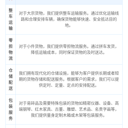
整
对于大宗货物，我们提供整车运输服务。通过优化运输线
车
路和合理安排车辆，确保货物能够快速、安全抵达目的
运
地。
输
零
担
对于小件货物，我们提供零担物流服务。通过拼车发货，
物
降低运输成本，同时保证货物的及时送达。
流
仓
我们拥有现代化的仓储设施，能够为客户提供长期或者短
储
期的货物存储和配送服务。根据客户的需求，我们可以提
配
供定时、定量、定点的安排配送。
送
包
对于易碎品及需要特殊包装的货物如精密仪器、设备、高
装
端钢琴、红木家具、古董、雕塑、艺术品、名贵字画等，
服
我们提供量身定制木箱或木架等包装服务。
务