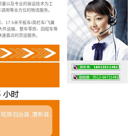
质量以及专业的装运技术为工
车调用等全方位的物流服务。
、17.5米平板车/高栏车/飞翼
大件运输、整车零担、回程车等
快速直达的货运服务。
工作时间：07:30 – – 23:30
值班座机：4008091856