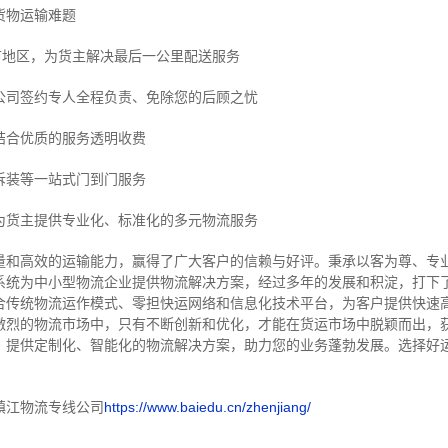
货物运输难题
市地区，为货主解决最后一公里配送服务
公司签约专人全程负责、免除您的后顾之忧
结合优质的服务透明收费
拆装等
一站式门到门服务
为货主提供专业化、标准化的多元物流服务
量和高效的运输能力，赢得了广大客户的信赖与好评。
秉承以客为尊、专
系统为中小型物流企业提供物流解决方案，经过多年的发展和积淀，打下
合传统物流运作模式、零担快运网络和信息化技术平台，为客户提供快速
激烈的物流市场中，只有不断创新和优化，才能在货运市场中脱颖而出，
，提供定制化、智能化的物流解决方案，助力您的业务蓬勃发展。选择好
镇江物流专线公司
https://www.baiedu.cn/zhenjiang/