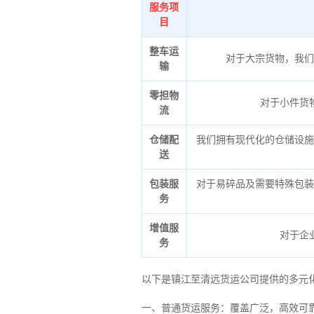
服务项
目
整车运
对于大宗货物，我们
输
零担物
对于小件货
流
仓储配
我们拥有现代化的仓储设施
送
包装服
对于易碎品及需要特殊包装
务
增值服
对于企
务
以下是镇江至清远货运公司提供的多元
一、普通货运服务：覆盖广泛，高效可