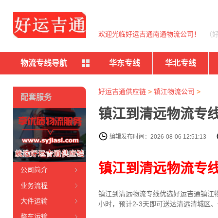
欢迎光临好运吉通南通物流公司！
（
物流专线导航
华东专线
华北专线
好运吉通供应链
>
镇江物流公司
>
配套服务
镇江到清远物流专线
编辑发布时间：2026-08-06 12:51:13
镇江到清远物流专
公司简介
业务流程
镇江到清远物流专线
优选好运吉通
镇江
大件运输
小时，预计2-3天即可送达清远清城区
整车运输