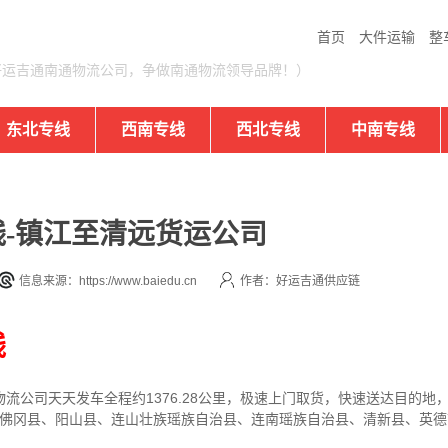
首页
大件运输
整
好运吉通南通物流公司，争做南通物流领导品牌！）
东北专线
西南专线
西北专线
中南专线
-镇江至清远货运公司
信息来源：https://www.baiedu.cn
作者：好运吉通供应链
线
物流公司
天天发车全程约1376.28公里，
极速上门取货，快速送达目的地
、佛冈县、阳山县、连山壮族瑶族自治县、连南瑶族自治县、清新县、英