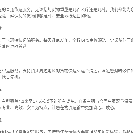
远的普通货运服务，无论您的货物重量是几百公斤还是几吨，我们都能为
经验，确保您的货物能够准时、安全地抵达目的地。
捷
出了卡班特快运输服务。每天准点发车，全程GPS定位跟踪，让您随时了
的准时运输首选。
空
急空运服务。支持镇江周边地区的货物快速空运至清远，满足您对时效性
中抢占先机。
忧
车型覆盖4.2米至17.5米以下的所有货车。自备车辆与合同车辆双重保
以专业、高效、安全为特点，让您在物流运输中更加省心、放心。
捷
我们推出了零担配货服务。支持镇江至清远大票零担整车配货运输，价格