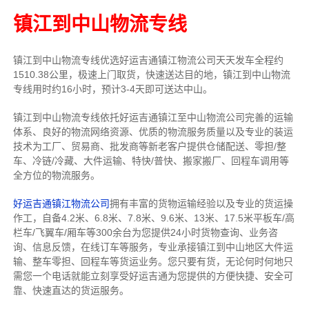
镇江到中山物流专线
镇江到中山物流专线
优选好运吉通
镇江
物流公司
天天发车全程约
1510.38公里，
极速上门取货，快速送达目的地，镇江到中山物流
专线用时约16小时，预计3-4天即可送达中山。
镇江到中山物流专线依托好运吉通镇江至中山物流公司完善的运输
体系、良好的物流网络资源、优质的物流服务质量以及专业的装运
技术为工厂、贸易商、批发商等新老客户提供仓储配送、零担/
整
车
、冷链/冷藏、大件运输、特快/普快、搬家搬厂、回程车调用等
全方位的物流服务。
好运吉通镇江物流公司
拥有丰富的货物运输经验以及专业的货运操
作工，自备4.2米、6.8米、7.8米、9.6米、13米、17.5米平板车/高
栏车/飞翼车/厢车等300余台
为您提供24小时货物查询、业务咨
询、信息反馈，在线订车等服务，
专业承接镇江到中山地区大件运
输、整车零担、回程车等货运业务。
您只要有货，无论何时
何地只
需您一个电话就能立刻享受好运吉通为您提供的方便快捷、安全可
靠、快速直达的货运服务。