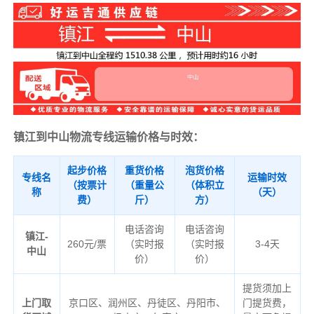
镇江到中山物流专线运输价格与时效：
起步价格
重货价格
泡货价格
专线名
运输时效
（按票计
（重量公
（体积立
称
（天）
费）
斤）
方）
电话咨询
电话咨询
镇江-
260元/票
（实时报
（实时报
3-4天
中山
价）
价）
提货须加上
上门取
京口区、润州区、丹徒区、丹阳市、
门提货费，