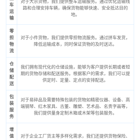
对于大宗货物，我们提供整车运输服务。通过优化运输线
车
路和合理安排车辆，确保货物能够快速、安全抵达目的
运
地。
输
零
担
对于小件货物，我们提供零担物流服务。通过拼车发货，
物
降低运输成本，同时保证货物的及时送达。
流
仓
我们拥有现代化的仓储设施，能够为客户提供长期或者短
储
期的货物存储和配送服务。根据客户的需求，我们可以提
配
供定时、定量、定点的安排配送。
送
包
对于易碎品及需要特殊包装的货物如精密仪器、设备、高
装
端钢琴、红木家具、古董、雕塑、艺术品、名贵字画等，
服
我们提供量身定制木箱或木架等包装服务。
务
增
值
对于企业工厂货主等多样化需求，我们还提供货物保险、