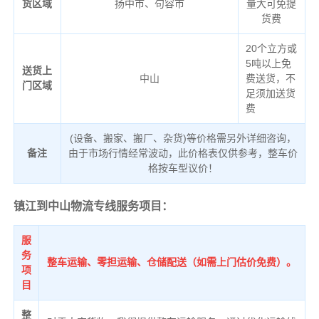
货区域
扬中市、句容市
量大可免提
货费
20个立方或
5吨以上免
送货上
中山
费送货，不
门区域
足须加送货
费
(设备、搬家、搬厂、杂货)等价格需另外详细咨询，
备注
由于市场行情经常波动，此价格表仅供参考，整车价
格按车型议价！
镇江到中山物流专线服务项目：
服
务
整车运输、零担运输、仓储配送（如需上门估价免费）。
项
目
整