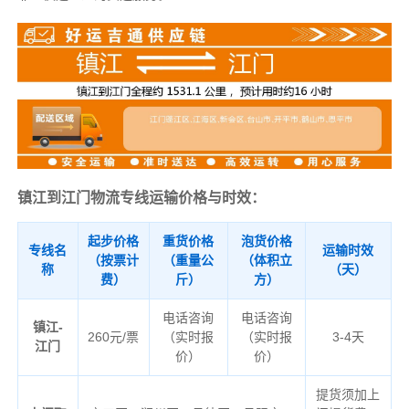
镇江到江门物流专线运输价格与时效：
起步价格
重货价格
泡货价格
专线名
运输时效
（按票计
（重量公
（体积立
称
（天）
费）
斤）
方）
电话咨询
电话咨询
镇江-
260元/票
（实时报
（实时报
3-4天
江门
价）
价）
提货须加上