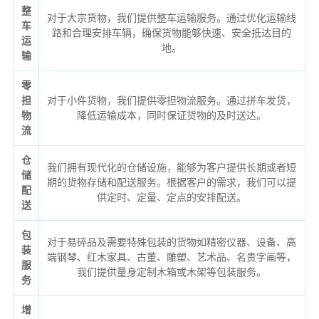
整
对于大宗货物，我们提供整车运输服务。通过优化运输线
车
路和合理安排车辆，确保货物能够快速、安全抵达目的
运
地。
输
零
担
对于小件货物，我们提供零担物流服务。通过拼车发货，
物
降低运输成本，同时保证货物的及时送达。
流
仓
我们拥有现代化的仓储设施，能够为客户提供长期或者短
储
期的货物存储和配送服务。根据客户的需求，我们可以提
配
供定时、定量、定点的安排配送。
送
包
对于易碎品及需要特殊包装的货物如精密仪器、设备、高
装
端钢琴、红木家具、古董、雕塑、艺术品、名贵字画等，
服
我们提供量身定制木箱或木架等包装服务。
务
增