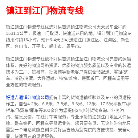
镇江到江门物流专线
镇江到江门物流专线
优选好运吉通
镇江
物流公司
天天发车全程约
1531.1公里，
极速上门取货，快速送达目的地，镇江到江门物流
专
线用时约16小时，预计3-4天即可送达江门蓬江区、江海区、新会
区、台山市、开平市、鹤山市、恩平市。
镇江到江门物流专线依托好运吉通镇江至江门物流公司完善的运输
体系、良好的物流网络资源、优质的物流服务质量以及专业的装运
技术为工厂、贸易商、批发商等新老客户提供仓储配送、零担/
整
车
、冷链/冷藏、大件运输、特快/普快、搬家搬厂、回程车调用等
全方位的物流服务。
好运吉通镇江物流公司
拥有丰富的货物运输经验以及专业的货运操
作工，自备4.2米、6.8米、7.8米、9.6米、13米、17.5米平板车/高
栏车/飞翼车/厢车等300余台
为您提供24小时货物查询、业务咨
询、信息反馈，在线订车等服务，
专业承接镇江到江门地区大件运
输、整车零担、回程车等货运业务。
您只要有货，无论何时
何地只
需您一个电话就能立刻享受好运吉通为您提供的方便快捷、安全可
靠、快速直达的货运服务。