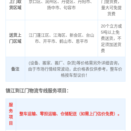
上门取
京口区、润州区、丹徒区、丹阳市、
门提货费，
货区域
扬中市、句容市
量大可免提
货费
20个立方或
5吨以上免
送货上
江门蓬江区、江海区、新会区、台山
费送货，不
门区域
市、开平市、鹤山市、恩平市
足须加送货
费
(设备、搬家、搬厂、杂货)等价格需另外详细咨询，
备注
由于市场行情经常波动，此价格表仅供参考，整车价
格按车型议价！
镇江到江门物流专线服务项目：
服
务
整车运输、零担运输、仓储配送（如需上门估价免费）。
项
目