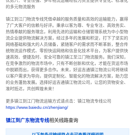
优势六：专业性强、多年物流运输经验为货主提供专业化、标准化
的多元物流服务
镇江到江门物流专线
凭借卓越的服务质量和高效的运输能力，赢得
了广大客户的信赖与好评。
秉承以客为尊、专业专注、高效务实、
热情奉献的服务理念，利用先进的运输和仓储管理系统为中小型物
流企业提供物流解决方案，经过多年的发展和积淀，打下了坚实的
网络基础和强大的人员储备，紧随客户的需求而不断革新，整合传
统物流运作模式、零担快运网络和信息化技术平台，为客户提供快
速高效、便捷及时、安全可靠的镇江至江门物流服务。
我们深知，
在竞争激烈的物流市场中，只有不断创新和优化，才能在货运市场
中脱颖而出，获得更多合作。
未来，好运吉通镇江物流公司将继续
以客户需求为导向，提供定制化、智能化的物流解决方案，助力您
的业务蓬勃发展。选择好运吉通镇江物流公司，让您的货物安全、
准时抵达，共创辉煌未来！
更多镇江到江门物流运输方式请点击：镇江物流专线公司
https://www.baiedu.cn/zhenjiang/
镇江到广东物流专线
相关线路查询
以下每条运输线路点击可查看详细说明