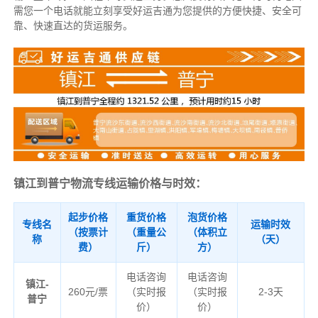
需您一个电话就能立刻享受好运吉通为您提供的方便快捷、安全可
靠、快速直达的货运服务。
镇江到普宁物流专线运输价格与时效：
起步价格
重货价格
泡货价格
专线名
运输时效
（按票计
（重量公
（体积立
称
（天）
费）
斤）
方）
电话咨询
电话咨询
镇江-
260元/票
（实时报
（实时报
2-3天
普宁
价）
价）