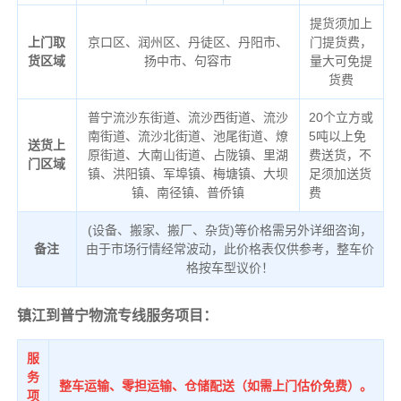
提货须加上
上门取
京口区、润州区、丹徒区、丹阳市、
门提货费，
货区域
扬中市、句容市
量大可免提
货费
普宁流沙东街道、流沙西街道、流沙
20个立方或
南街道、流沙北街道、池尾街道、燎
5吨以上免
送货上
原街道、大南山街道、占陇镇、里湖
费送货，不
门区域
镇、洪阳镇、军埠镇、梅塘镇、大坝
足须加送货
镇、南径镇、普侨镇
费
(设备、搬家、搬厂、杂货)等价格需另外详细咨询，
备注
由于市场行情经常波动，此价格表仅供参考，整车价
格按车型议价！
镇江到普宁物流专线服务项目：
服
务
整车运输、零担运输、仓储配送（如需上门估价免费）。
项