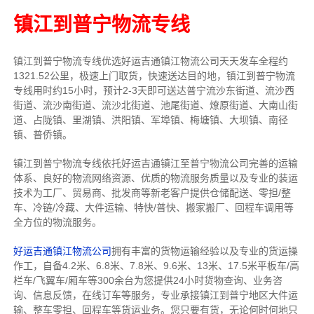
镇江到普宁物流专线
镇江到普宁物流专线
优选好运吉通
镇江
物流公司
天天发车全程约
1321.52公里，
极速上门取货，快速送达目的地，镇江到普宁物流
专线用时约15小时，预计2-3天即可送达普宁流沙东街道、流沙西
街道、流沙南街道、流沙北街道、池尾街道、燎原街道、大南山街
道、占陇镇、里湖镇、洪阳镇、军埠镇、梅塘镇、大坝镇、南径
镇、普侨镇。
镇江到普宁物流专线依托好运吉通镇江至普宁物流公司完善的运输
体系、良好的物流网络资源、优质的物流服务质量以及专业的装运
技术为工厂、贸易商、批发商等新老客户提供仓储配送、零担/
整
车
、冷链/冷藏、大件运输、特快/普快、搬家搬厂、回程车调用等
全方位的物流服务。
好运吉通镇江物流公司
拥有丰富的货物运输经验以及专业的货运操
作工，自备4.2米、6.8米、7.8米、9.6米、13米、17.5米平板车/高
栏车/飞翼车/厢车等300余台
为您提供24小时货物查询、业务咨
询、信息反馈，在线订车等服务，
专业承接镇江到普宁地区大件运
输、整车零担、回程车等货运业务。
您只要有货，无论何时
何地只