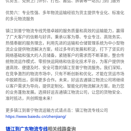
优势五：免费上门评价、打包、搬运、拆装等
一站式门到门服务
优势六：专业性强、多年物流运输经验为货主提供专业化、标准化
的多元物流服务
镇江到普宁物流专线
凭借卓越的服务质量和高效的运输能力，赢得
了广大客户的信赖与好评。
秉承以客为尊、专业专注、高效务实、
热情奉献的服务理念，利用先进的运输和仓储管理系统为中小型物
流企业提供物流解决方案，经过多年的发展和积淀，打下了坚实的
网络基础和强大的人员储备，紧随客户的需求而不断革新，整合传
统物流运作模式、零担快运网络和信息化技术平台，为客户提供快
速高效、便捷及时、安全可靠的镇江至普宁物流服务。
我们深知，
在竞争激烈的物流市场中，只有不断创新和优化，才能在货运市场
中脱颖而出，获得更多合作。
未来，好运吉通镇江物流公司将继续
以客户需求为导向，提供定制化、智能化的物流解决方案，助力您
的业务蓬勃发展。选择好运吉通镇江物流公司，让您的货物安全、
准时抵达，共创辉煌未来！
更多镇江到普宁物流运输方式请点击：镇江物流专线公司
https://www.baiedu.cn/zhenjiang/
镇江到广东物流专线
相关线路查询