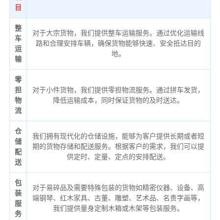
目
整
对于大宗货物，我们提供整车运输服务。通过优化运输线
车
路和合理安排车辆，确保货物能够快速、安全抵达目的
运
地。
输
零
担
对于小件货物，我们提供零担物流服务。通过拼车发货，
物
降低运输成本，同时保证货物的及时送达。
流
仓
我们拥有现代化的仓储设施，能够为客户提供长期或者短
储
期的货物存储和配送服务。根据客户的需求，我们可以提
配
供定时、定量、定点的安排配送。
送
包
对于易碎品及需要特殊包装的货物如精密仪器、设备、高
装
端钢琴、红木家具、古董、雕塑、艺术品、名贵字画等，
服
我们提供量身定制木箱或木架等包装服务。
务