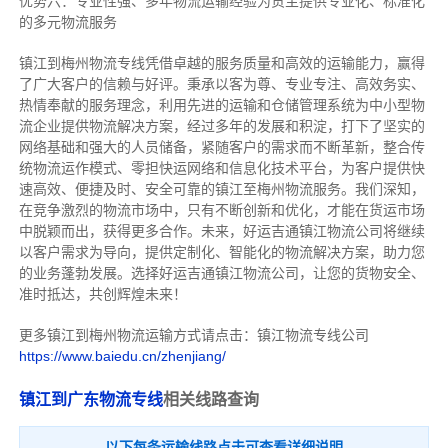
优势六：专业性强、多年物流运输经验为货主提供专业化、标准化
的多元物流服务
镇江到梅州物流专线
凭借卓越的服务质量和高效的运输能力，赢得
了广大客户的信赖与好评。
秉承以客为尊、专业专注、高效务实、
热情奉献的服务理念，利用先进的运输和仓储管理系统为中小型物
流企业提供物流解决方案，经过多年的发展和积淀，打下了坚实的
网络基础和强大的人员储备，紧随客户的需求而不断革新，整合传
统物流运作模式、零担快运网络和信息化技术平台，为客户提供快
速高效、便捷及时、安全可靠的镇江至梅州物流服务。
我们深知，
在竞争激烈的物流市场中，只有不断创新和优化，才能在货运市场
中脱颖而出，获得更多合作。
未来，好运吉通镇江物流公司将继续
以客户需求为导向，提供定制化、智能化的物流解决方案，助力您
的业务蓬勃发展。选择好运吉通镇江物流公司，让您的货物安全、
准时抵达，共创辉煌未来！
更多镇江到梅州物流运输方式请点击：镇江物流专线公司
https://www.baiedu.cn/zhenjiang/
镇江到广东物流专线
相关线路查询
以下每条运输线路点击可查看详细说明