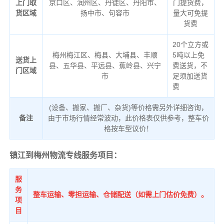
上门取
京口区、润州区、丹徒区、丹阳市、
门提货费，
货区域
扬中市、句容市
量大可免提
货费
20个立方或
梅州梅江区、梅县、大埔县、丰顺
5吨以上免
送货上
县、五华县、平远县、蕉岭县、兴宁
费送货，不
门区域
市
足须加送货
费
(设备、搬家、搬厂、杂货)等价格需另外详细咨询，
备注
由于市场行情经常波动，此价格表仅供参考，整车价
格按车型议价！
镇江到梅州物流专线服务项目：
服
务
整车运输、零担运输、仓储配送（如需上门估价免费）。
项
目