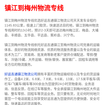
镇江到梅州物流专线
镇江到梅州物流专线
优选好运吉通
镇江
物流公司
天天发车全程约
1145.83公里，
极速上门取货，快速送达目的地，镇江到梅州物流
专线用时约13小时，预计2-3天即可送达梅州梅江区、梅县、大埔
县、丰顺县、五华县、平远县、蕉岭县、兴宁市。
镇江到梅州物流专线依托好运吉通镇江至梅州物流公司完善的运输
体系、良好的物流网络资源、优质的物流服务质量以及专业的装运
技术为工厂、贸易商、批发商等新老客户提供仓储配送、零担/
整
车
、冷链/冷藏、大件运输、特快/普快、搬家搬厂、回程车调用等
全方位的物流服务。
好运吉通镇江物流公司
拥有丰富的货物运输经验以及专业的货运操
作工，自备4.2米、6.8米、7.8米、9.6米、13米、17.5米平板车/高
栏车/飞翼车/厢车等300余台
为您提供24小时货物查询、业务咨
询、信息反馈，在线订车等服务，
专业承接镇江到梅州地区大件运
输、整车零担、回程车等货运业务。
您只要有货，无论何时
何地只
需您一个电话就能立刻享受好运吉通为您提供的方便快捷、安全可
靠、快速直达的货运服务。