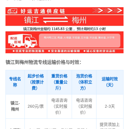
镇江到梅州物流专线运输价格与时效：
起步价格
重货价格
泡货价格
专线名
运输时效
（按票计
（重量公
（体积立
称
（天）
费）
斤）
方）
电话咨询
电话咨询
镇江-
260元/票
（实时报
（实时报
2-3天
梅州
价）
价）
提货须加上