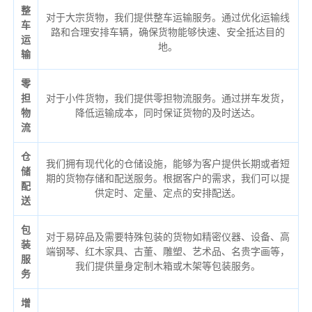
整
对于大宗货物，我们提供整车运输服务。通过优化运输线
车
路和合理安排车辆，确保货物能够快速、安全抵达目的
运
地。
输
零
担
对于小件货物，我们提供零担物流服务。通过拼车发货，
物
降低运输成本，同时保证货物的及时送达。
流
仓
我们拥有现代化的仓储设施，能够为客户提供长期或者短
储
期的货物存储和配送服务。根据客户的需求，我们可以提
配
供定时、定量、定点的安排配送。
送
包
对于易碎品及需要特殊包装的货物如精密仪器、设备、高
装
端钢琴、红木家具、古董、雕塑、艺术品、名贵字画等，
服
我们提供量身定制木箱或木架等包装服务。
务
增