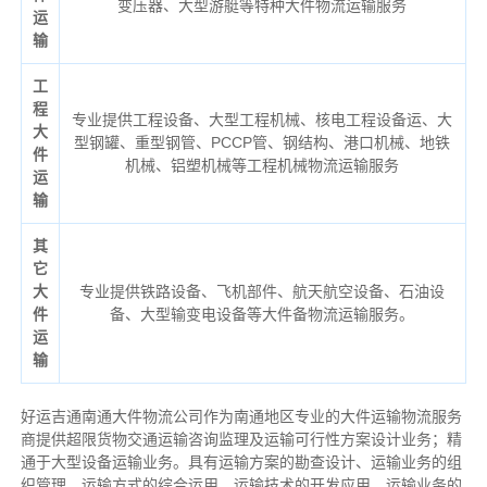
变压器、大型游艇等特种大件物流运输服务
运
输
工
程
专业提供工程设备、大型工程机械、核电工程设备运、大
大
型钢罐、重型钢管、PCCP管、钢结构、港口机械、地铁
件
机械、铝塑机械等工程机械物流运输服务
运
输
其
它
大
专业提供铁路设备、飞机部件、航天航空设备、石油设
件
备、大型输变电设备等大件备物流运输服务。
运
输
好运吉通南通大件物流公司作为南通地区专业的大件运输物流服务
商提供超限货物交通运输咨询监理及运输可行性方案设计业务；精
通于大型设备运输业务。具有运输方案的勘查设计、运输业务的组
织管理、运输方式的综合运用、运输技术的开发应用、运输业务的