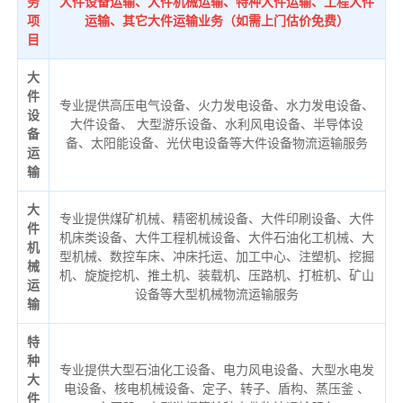
务
大件设备运输、大件机械运输、特种大件运输、工程大件
项
运输、其它大件运输业务（如需上门估价免费）
目
大
件
专业提供高压电气设备、火力发电设备、水力发电设备、
设
大件设备、 大型游乐设备、水利风电设备、半导体设
备
备、太阳能设备、光伏电设备等大件设备物流运输服务
运
输
大
专业提供煤矿机械、精密机械设备、大件印刷设备、大件
件
机床类设备、大件工程机械设备、大件石油化工机械、大
机
型机械、数控车床、冲床托运、加工中心、注塑机、挖掘
械
机、旋旋挖机、推土机、装载机、压路机、打桩机、矿山
运
设备等大型机械物流运输服务
输
特
种
专业提供大型石油化工设备、电力风电设备、大型水电发
大
电设备、核电机械设备、定子、转子、盾构、蒸压釜 、
件