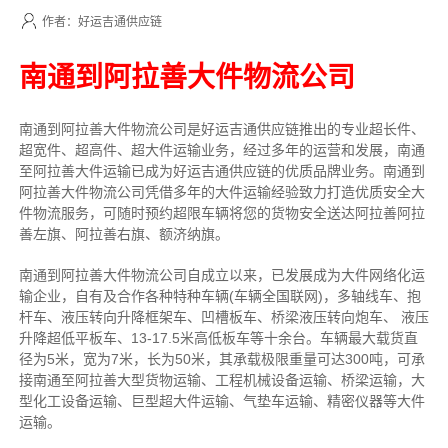
作者：好运吉通供应链
南通到阿拉善大件物流公司
南通到阿拉善大件物流公司是好运吉通供应链推出的专业超长件、
超宽件、超高件、超大件运输业务，经过多年的运营和发展，南通
至阿拉善大件运输已成为好运吉通供应链的优质品牌业务。南通到
阿拉善大件物流公司凭借多年的大件运输经验致力打造优质安全大
件物流服务，可随时预约超限车辆将您的货物安全送达阿拉善阿拉
善左旗、阿拉善右旗、额济纳旗。
南通到阿拉善大件物流公司自成立以来，已发展成为大件网络化运
输企业，自有及合作各种特种车辆(车辆全国联网)，多轴线车、抱
杆车、液压转向升降框架车、凹槽板车、桥梁液压转向炮车、 液压
升降超低平板车、13-17.5米高低板车等十余台。车辆最大载货直
径为5米，宽为7米，长为50米，其承载极限重量可达300吨，可承
接南通至阿拉善大型货物运输、工程机械设备运输、桥梁运输，大
型化工设备运输、巨型超大件运输、气垫车运输、精密仪器等大件
运输。