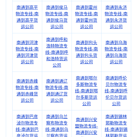
南通到高平
南通到侯马
南通到霍州
南通到永济
物流专线-南
物流专线-南
物流专线-南
物流专线-南
通到高平货
通到侯马货
通到霍州货
通到永济货
运公司
运公司
运公司
运公司
南通到呼和
南通到河津
南通到包头
南通到乌海
浩特物流专
物流专线-南
物流专线-南
物流专线-南
线-南通到呼
通到河津货
通到包头货
通到乌海货
和浩特货运
运公司
运公司
运公司
公司
南通到鄂尔
南通到呼伦
南通到赤峰
南通到通辽
多斯物流专
贝尔物流专
物流专线-南
物流专线-南
线-南通到鄂
线-南通到呼
通到赤峰货
通到通辽货
尔多斯货运
伦贝尔货运
运公司
运公司
公司
公司
南通到巴彦
南通到乌兰
南通到锡林
南通到兴安
淖尔物流专
察布物流专
郭勒物流专
盟物流专线-
线-南通到巴
线-南通到乌
线-南通到锡
南通到兴安
彦淖尔货运
兰察布货运
林郭勒货运