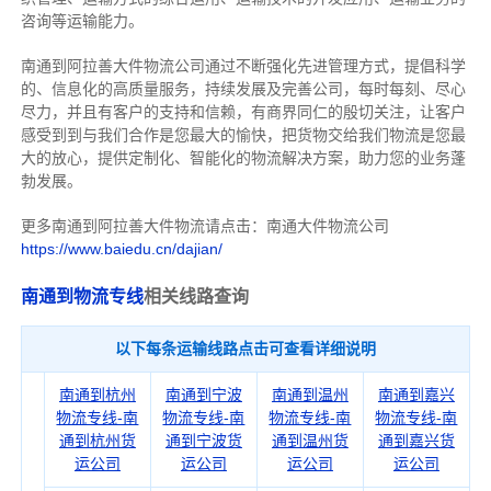
咨询等运输
能力
。
南通到阿拉善大件物流公司通过不断强化先进管理方式，提倡科学
的、信息化的高质量服务，持续发展及完善公司，每时每刻、尽心
尽力，
并且有客户的支持和信赖，有商界同仁的殷切关注，
让客户
感受到到与我们合作是您最大的愉快，把货物交给我们物流是您最
大的放心，
提供定制化、智能化的物流解决方案，助力您的业务蓬
勃发展。
更多南通到阿拉善大件物流请点击：南通大件物流公司
https://www.baiedu.cn/dajian/
南通到物流专线
相关线路查询
以下每条运输线路点击可查看详细说明
南通到杭州
南通到宁波
南通到温州
南通到嘉兴
物流专线-南
物流专线-南
物流专线-南
物流专线-南
通到杭州货
通到宁波货
通到温州货
通到嘉兴货
运公司
运公司
运公司
运公司