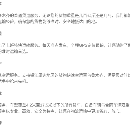
靠
鲁木齐的普通货运服务，无论您的货物重量是几百公斤还是几吨，我们都
运输经验，确保您的货物能够准时、安全地抵达目的地。
捷
出了卡班特快运输服务。每天准点发车，全程GPS定位跟踪，让您随时了
的准时运输首选。
空
急空运服务。支持镇江周边地区的货物快速空运至乌鲁木齐，满足您对时
竞争中抢占先机。
忧
务，车型覆盖4.2米至17.5米以下的所有货车。自备车辆与合同车辆双
服务以专业、高效、安全为特点，让您在物流运输中更加省心、放心。
捷