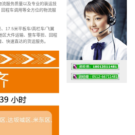
物流服务质量以及专业的装运技
、回程车调用等全方位的物流服
、17.5米平板车/高栏车/飞翼
地区大件运输、整车零担、回程
靠、快速直达的货运服务。
工作时间：07:30 – – 23:30
值班座机：4008091856