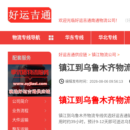
欢迎光临好运吉通南通物流公司！
（
物流专线导航
华东专线
华北专线
好运吉通供应链
>
镇江物流公司
>
配套服务
镇江到乌鲁木齐物流
编辑发布时间：2026-08-06 09:56:13
镇江到乌鲁木齐物
公司简介
业务流程
镇江到乌鲁木齐物流专线
优选好运吉通
大件运输
用时约39小时，预计9-12天即可送
整车运输