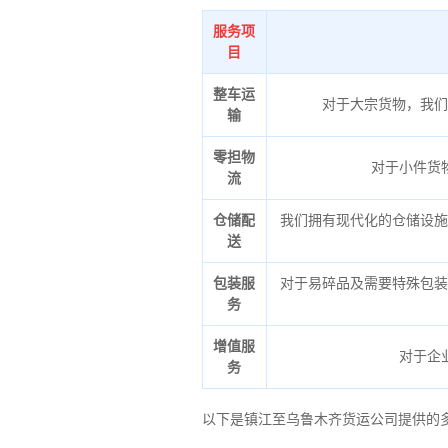
服务项
目
整车运
对于大宗货物，我们
输
零担物
对于小件货
流
仓储配
我们拥有现代化的仓储设施
送
包装服
对于易碎品及需要特殊包装
务
增值服
对于企
务
以下是镇江至乌鲁木齐货运公司提供的