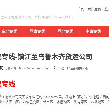
首页
大件运输
整
好运吉通南通物流公司，争做南通物流领导品牌！）
东北专线
西南专线
西北专线
中南专线
专线-镇江至乌鲁木齐货运公司
信息来源：https://www.baiedu.cn
作者：好运吉通供应链
流专线
镇江
物流公司
天天发车全程约3652.92公里，
极速上门取货，快速送达目
达乌鲁木齐天山区、沙依巴克区、新市区、水磨沟区、头屯河区、达坂城区