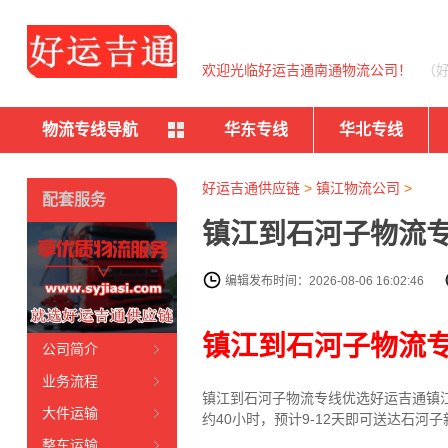
欢迎光临好运吉通南通物流公司！
（
物流专线导航
华东专线
华北专线
好运吉通供应链
>
镇江物流公司
>
配套服务
镇江到石河子物流专
编辑发布时间：2026-08-06 16:02:46
镇江到石河子物流
公司简介
业务流程
镇江到石河子物流专线
优选好运吉通
镇
大件运输
约40小时，预计9-12天即可送达石
整车运输