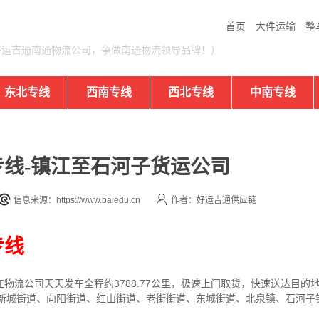
首页
大件运输
整
好运吉通南通物流公司，争做南通物流领导品牌！）
东北专线
西南专线
西北专线
中南专线
线-镇江至石河子货运公司
信息来源：https://www.baiedu.cn
作者：好运吉通供应链
专线
江
物流公司
天天发车全程约3788.77公里，
极速上门取货，快速送达目的
河子新城街道、向阳街道、红山街道、老街街道、东城街道、北泉镇、石河子