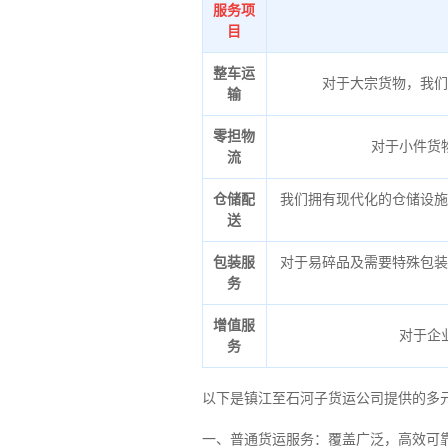
服务项
目
整车运
对于大宗货物，我们
输
零担物
对于小件货
流
仓储配
我们拥有现代化的仓储设施
送
包装服
对于易碎品及需要特殊包装
务
增值服
对于企
务
以下是镇江至石河子货运公司提供的多
一、普通货运服务：覆盖广泛，高效可