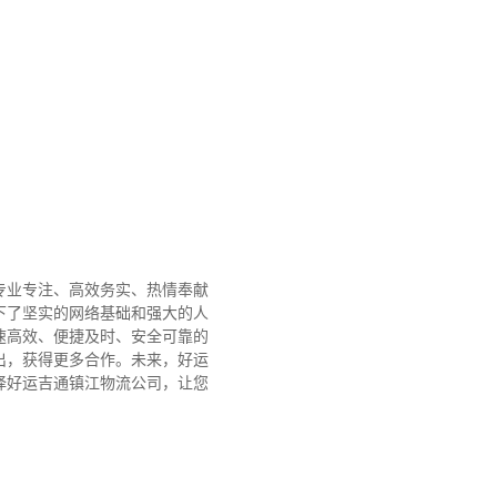
专业专注、高效务实、热情奉献
下了坚实的网络基础和强大的人
速高效、便捷及时、安全可靠的
出，获得更多合作。
未来，好运
择好运吉通镇江物流公司，让您