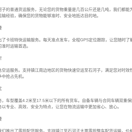
河子的普通货运服务，无论您的货物重量是几百公斤还是几吨，我们都能
运输经验，确保您的货物能够准时、安全地抵达目的地。
捷
出了卡班特快运输服务。每天准点发车，全程GPS定位跟踪，让您随时了
的准时运输首选。
空
急空运服务。支持镇江周边地区的货物快速空运至石河子，满足您对时效
争中抢占先机。
忧
，车型覆盖4.2米至17.5米以下的所有货车。自备车辆与合同车辆双重
务以专业、高效、安全为特点，让您在物流运输中更加省心、放心。
捷
我们推出了零担配货服务。支持镇江至石河子大票零担整车配货运输，价