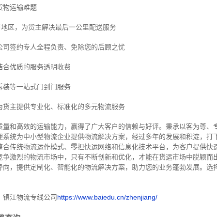
货物运输难题
市地区，为货主解决最后一公里配送服务
公司签约专人全程负责、免除您的后顾之忧
结合优质的服务透明收费
拆装等
一站式门到门服务
为货主提供专业化、标准化的多元物流服务
质量和高效的运输能力，赢得了广大客户的信赖与好评。
秉承以客为尊、
理系统为中小型物流企业提供物流解决方案，经过多年的发展和积淀，打
整合传统物流运作模式、零担快运网络和信息化技术平台，为客户提供快
竞争激烈的物流市场中，只有不断创新和优化，才能在货运市场中脱颖而
导向，提供定制化、智能化的物流解决方案，助力您的业务蓬勃发展。选
！
：镇江物流专线公司
https://www.baiedu.cn/zhenjiang/