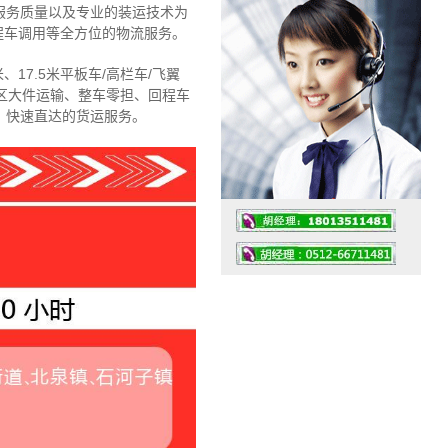
服务质量以及专业的装运技术为
程车调用等全方位的物流服务。
、17.5米平板车/高栏车/飞翼
区大件运输、整车零担、回程车
、快速直达的货运服务。
工作时间：07:30 – – 23:30
值班座机：4008091856