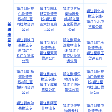
镇江到阿拉
镇江到图木
镇江到五家
镇江到北屯
尔物流专
舒克物流专
渠物流专
物流专线-
线-镇江至
线-镇江至
线-镇江至
镇江至北屯
新
阿拉尔货运
图木舒克货
五家渠货运
货运公司
疆
公司
运公司
公司
维
吾
镇江到铁门
镇江到可克
镇江到双河
镇江到昆玉
尔
关物流专
达拉物流专
物流专线-
物流专线-
线-镇江至
线-镇江至
镇江至双河
镇江至昆玉
铁门关货运
可克达拉货
货运公司
货运公司
公司
运公司
镇江到胡杨
镇江到阿拉
镇江到库车
镇江到博乐
河物流专
山口物流专
物流专线-
物流专线-
线-镇江至
线-镇江至
镇江至库车
镇江至博乐
胡杨河货运
阿拉山口货
货运公司
货运公司
公司
运公司
镇江到库尔
镇江到阿图
镇江到伊宁
镇江到奎屯
勒物流专
什物流专
物流专线-
物流专线-