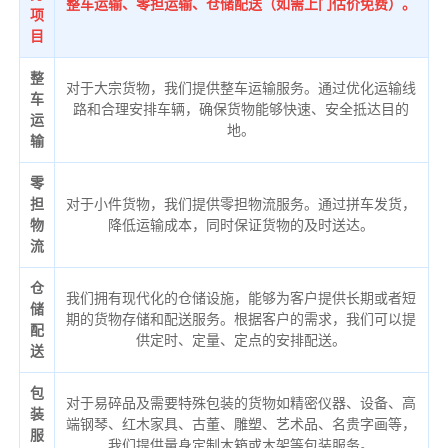
整车运输、零担运输、仓储配送（如需上门估价免费）。
项
目
整
对于大宗货物，我们提供整车运输服务。通过优化运输线
车
路和合理安排车辆，确保货物能够快速、安全抵达目的
运
地。
输
零
担
对于小件货物，我们提供零担物流服务。通过拼车发货，
物
降低运输成本，同时保证货物的及时送达。
流
仓
我们拥有现代化的仓储设施，能够为客户提供长期或者短
储
期的货物存储和配送服务。根据客户的需求，我们可以提
配
供定时、定量、定点的安排配送。
送
包
对于易碎品及需要特殊包装的货物如精密仪器、设备、高
装
端钢琴、红木家具、古董、雕塑、艺术品、名贵字画等，
服
我们提供量身定制木箱或木架等包装服务。