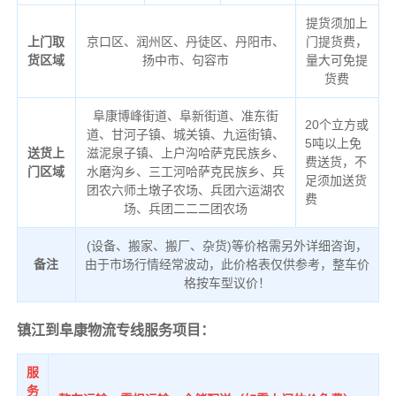
提货须加上
上门取
京口区、润州区、丹徒区、丹阳市、
门提货费，
货区域
扬中市、句容市
量大可免提
货费
阜康博峰街道、阜新街道、准东街
20个立方或
道、甘河子镇、城关镇、九运街镇、
5吨以上免
送货上
滋泥泉子镇、上户沟哈萨克民族乡、
费送货，不
门区域
水磨沟乡、三工河哈萨克民族乡、兵
足须加送货
团农六师土墩子农场、兵团六运湖农
费
场、兵团二二二团农场
(设备、搬家、搬厂、杂货)等价格需另外详细咨询，
备注
由于市场行情经常波动，此价格表仅供参考，整车价
格按车型议价！
镇江到阜康物流专线服务项目：
服
务