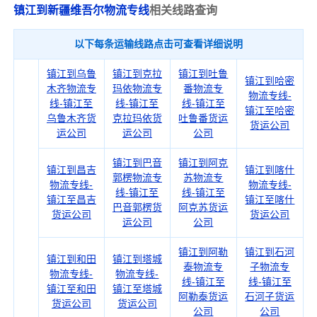
镇江到新疆维吾尔物流专线
相关线路查询
以下每条运输线路点击可查看详细说明
镇江到乌鲁
镇江到克拉
镇江到吐鲁
镇江到哈密
木齐物流专
玛依物流专
番物流专
物流专线-
线-镇江至
线-镇江至
线-镇江至
镇江至哈密
乌鲁木齐货
克拉玛依货
吐鲁番货运
货运公司
运公司
运公司
公司
镇江到巴音
镇江到阿克
镇江到昌吉
镇江到喀什
郭楞物流专
苏物流专
物流专线-
物流专线-
线-镇江至
线-镇江至
镇江至昌吉
镇江至喀什
巴音郭楞货
阿克苏货运
货运公司
货运公司
运公司
公司
镇江到阿勒
镇江到石河
镇江到和田
镇江到塔城
泰物流专
子物流专
物流专线-
物流专线-
线-镇江至
线-镇江至
镇江至和田
镇江至塔城
阿勒泰货运
石河子货运
货运公司
货运公司
公司
公司