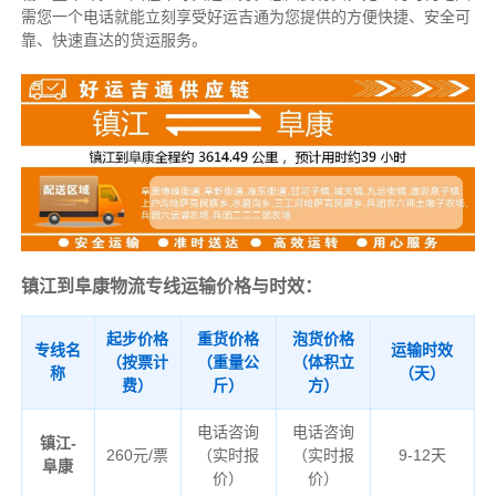
需您一个电话就能立刻享受好运吉通为您提供的方便快捷、安全可
靠、快速直达的货运服务。
镇江到阜康物流专线运输价格与时效：
起步价格
重货价格
泡货价格
专线名
运输时效
（按票计
（重量公
（体积立
称
（天）
费）
斤）
方）
电话咨询
电话咨询
镇江-
260元/票
（实时报
（实时报
9-12天
阜康
价）
价）