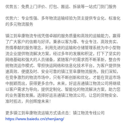
优势五：免费上门评价、打包、搬运、拆装等
一站式门到门服务
优势六：专业性强、多年物流运输经验为货主提供专业化、标准化
的多元物流服务
镇江到阜康物流专线
凭借卓越的服务质量和高效的运输能力，赢得
了广大客户的信赖与好评。
秉承以客为尊、专业专注、高效务实、
热情奉献的服务理念，利用先进的运输和仓储管理系统为中小型物
流企业提供物流解决方案，经过多年的发展和积淀，打下了坚实的
网络基础和强大的人员储备，紧随客户的需求而不断革新，整合传
统物流运作模式、零担快运网络和信息化技术平台，为客户提供快
速高效、便捷及时、安全可靠的镇江至阜康物流服务。
我们深知，
在竞争激烈的物流市场中，只有不断创新和优化，才能在货运市场
中脱颖而出，获得更多合作。
未来，好运吉通镇江物流公司将继续
以客户需求为导向，提供定制化、智能化的物流解决方案，助力您
的业务蓬勃发展。选择好运吉通镇江物流公司，让您的货物安全、
准时抵达，共创辉煌未来！
更多镇江到阜康物流运输方式请点击：镇江物流专线公司
https://www.baiedu.cn/zhenjiang/