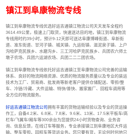
镇江到阜康物流专线
镇江到阜康物流专线
优选好运吉通
镇江
物流公司
天天发车全程约
3614.49公里，
极速上门取货，快速送达目的地，镇江到阜康物流
专线用时约39小时，预计9-12天即可送达阜康博峰街道、阜新街
道、准东街道、甘河子镇、城关镇、九运街镇、滋泥泉子镇、上户
沟哈萨克民族乡、水磨沟乡、三工河哈萨克民族乡、兵团农六师土
墩子农场、兵团六运湖农场、兵团二二二团农场。
镇江到阜康物流专线依托好运吉通镇江至阜康物流公司完善的运输
体系、良好的物流网络资源、优质的物流服务质量以及专业的装运
技术为工厂、贸易商、批发商等新老客户提供仓储配送、零担/
整
车
、冷链/冷藏、大件运输、特快/普快、搬家搬厂、回程车调用等
全方位的物流服务。
好运吉通镇江物流公司
拥有丰富的货物运输经验以及专业的货运操
作工，自备4.2米、6.8米、7.8米、9.6米、13米、17.5米平板车/高
栏车/飞翼车/厢车等300余台
为您提供24小时货物查询、业务咨
询、信息反馈，在线订车等服务，
专业承接镇江到阜康地区大件运
输、整车零担、回程车等货运业务。
您只要有货，无论何时
何地只