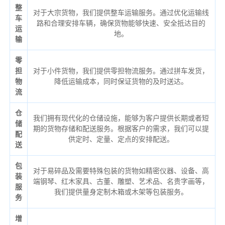
整
对于大宗货物，我们提供整车运输服务。通过优化运输线
车
路和合理安排车辆，确保货物能够快速、安全抵达目的
运
地。
输
零
担
对于小件货物，我们提供零担物流服务。通过拼车发货，
物
降低运输成本，同时保证货物的及时送达。
流
仓
我们拥有现代化的仓储设施，能够为客户提供长期或者短
储
期的货物存储和配送服务。根据客户的需求，我们可以提
配
供定时、定量、定点的安排配送。
送
包
对于易碎品及需要特殊包装的货物如精密仪器、设备、高
装
端钢琴、红木家具、古董、雕塑、艺术品、名贵字画等，
服
我们提供量身定制木箱或木架等包装服务。
务
增