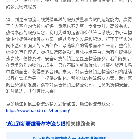
优势六：专业性强、多年物流运输经验为货主提供专业化、标准化
的多元物流服务
镇江到昆玉物流专线
凭借卓越的服务质量和高效的运输能力，赢得
了广大客户的信赖与好评。
秉承以客为尊、专业专注、高效务实、
热情奉献的服务理念，利用先进的运输和仓储管理系统为中小型物
流企业提供物流解决方案，经过多年的发展和积淀，打下了坚实的
网络基础和强大的人员储备，紧随客户的需求而不断革新，整合传
统物流运作模式、零担快运网络和信息化技术平台，为客户提供快
速高效、便捷及时、安全可靠的镇江至昆玉物流服务。
我们深知，
在竞争激烈的物流市场中，只有不断创新和优化，才能在货运市场
中脱颖而出，获得更多合作。
未来，好运吉通镇江物流公司将继续
以客户需求为导向，提供定制化、智能化的物流解决方案，助力您
的业务蓬勃发展。选择好运吉通镇江物流公司，让您的货物安全、
准时抵达，共创辉煌未来！
更多镇江到昆玉物流运输方式请点击：镇江物流专线公司
https://www.baiedu.cn/zhenjiang/
镇江到新疆维吾尔物流专线
相关线路查询
以下每条运输线路点击可查看详细说明