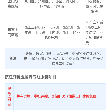
上门取
京口区、润州区、丹徒区、丹阳市、
门提货费，
货区域
扬中市、句容市
量大可免提
货费
20个立方或
昆玉玉都街道、老兵镇、昆泉镇、昆
5吨以上免
送货上
牧镇、玉泉镇、玉园镇、昆玉市经济
费送货，不
门区域
技术开发区
足须加送货
费
(设备、搬家、搬厂、杂货)等价格需另外详细咨询，
备注
由于市场行情经常波动，此价格表仅供参考，整车价
格按车型议价！
镇江到昆玉物流专线服务项目：
服
务
整车运输、零担运输、仓储配送（如需上门估价免费）。
项
目