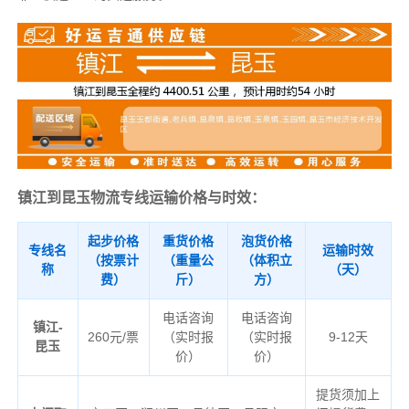
镇江到昆玉物流专线运输价格与时效：
起步价格
重货价格
泡货价格
专线名
运输时效
（按票计
（重量公
（体积立
称
（天）
费）
斤）
方）
电话咨询
电话咨询
镇江-
260元/票
（实时报
（实时报
9-12天
昆玉
价）
价）
提货须加上