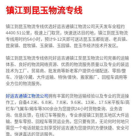
镇江到昆玉物流专线
镇江到昆玉物流专线
优选好运吉通
镇江
物流公司
天天发车全程约
4400.51公里，
极速上门取货，快速送达目的地，镇江到昆玉物流
专线用时约54小时，预计9-12天即可送达昆玉玉都街道、老兵镇、
昆泉镇、昆牧镇、玉泉镇、玉园镇、昆玉市经济技术开发区。
镇江到昆玉物流专线依托好运吉通镇江至昆玉物流公司完善的运输
体系、良好的物流网络资源、优质的物流服务质量以及专业的装运
技术为工厂、贸易商、批发商等新老客户提供仓储配送、零担/
整
车
、冷链/冷藏、大件运输、特快/普快、搬家搬厂、回程车调用等
全方位的物流服务。
好运吉通镇江物流公司
拥有丰富的货物运输经验以及专业的货运操
作工，自备4.2米、6.8米、7.8米、9.6米、13米、17.5米平板车/高
栏车/飞翼车/厢车等300余台
为您提供24小时货物查询、业务咨
询、信息反馈，在线订车等服务，
专业承接镇江到昆玉地区大件运
输、整车零担、回程车等货运业务。
您只要有货，无论何时
何地只
需您一个电话就能立刻享受好运吉通为您提供的方便快捷、安全可
靠、快速直达的货运服务。