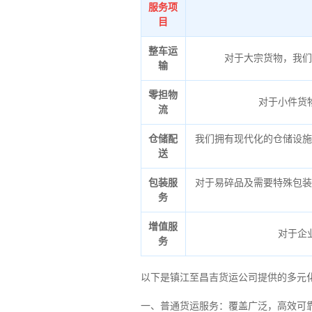
服务项
目
整车运
对于大宗货物，我们
输
零担物
对于小件货
流
仓储配
我们拥有现代化的仓储设施
送
包装服
对于易碎品及需要特殊包装
务
增值服
对于企
务
以下是镇江至昌吉货运公司提供的多元
一、普通货运服务：覆盖广泛，高效可