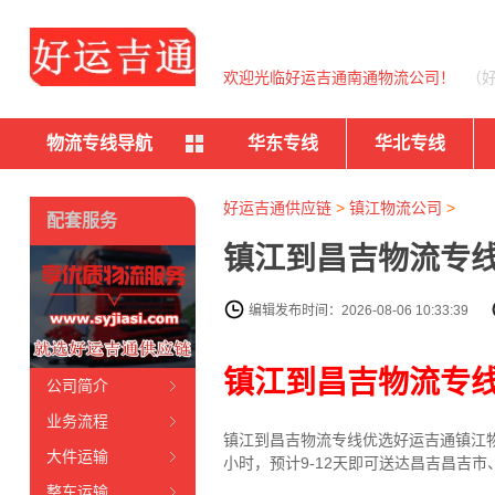
欢迎光临好运吉通南通物流公司！
（
物流专线导航
华东专线
华北专线
好运吉通供应链
>
镇江物流公司
>
配套服务
镇江到昌吉物流专线
编辑发布时间：2026-08-06 10:33:39
镇江到昌吉物流专
公司简介
业务流程
镇江到昌吉物流专线
优选好运吉通
镇江
大件运输
小时，预计9-12天即可送达昌吉昌吉
整车运输