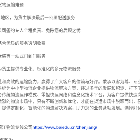
货物运输难题
市地区，为货主解决最后一公里配送服务
公司签约专人全程负责、免除您的后顾之忧
结合优质的服务透明收费
拆装等
一站式门到门服务
为货主提供专业化、标准化的多元物流服务
量和高效的运输能力，赢得了广大客户的信赖与好评。
秉承以客为尊、专
系统为中小型物流企业提供物流解决方案，经过多年的发展和积淀，打下
合传统物流运作模式、零担快运网络和信息化技术平台，为客户提供快速
激烈的物流市场中，只有不断创新和优化，才能在货运市场中脱颖而出，
，提供定制化、智能化的物流解决方案，助力您的业务蓬勃发展。选择好
镇江物流专线公司
https://www.baiedu.cn/zhenjiang/