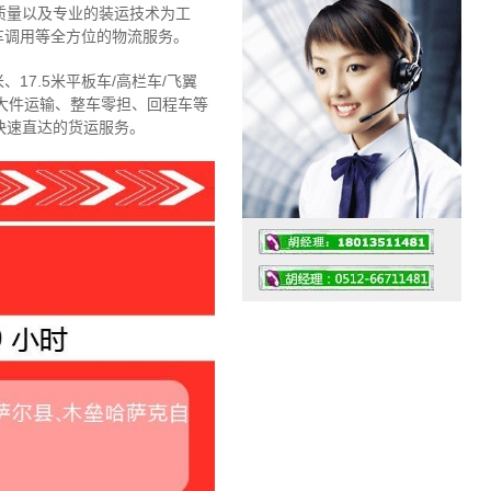
质量以及专业的装运技术为工
车调用等全方位的物流服务。
、17.5米平板车/高栏车/飞翼
大件运输、整车零担、回程车等
快速直达的货运服务。
工作时间：07:30 – – 23:30
值班座机：4008091856