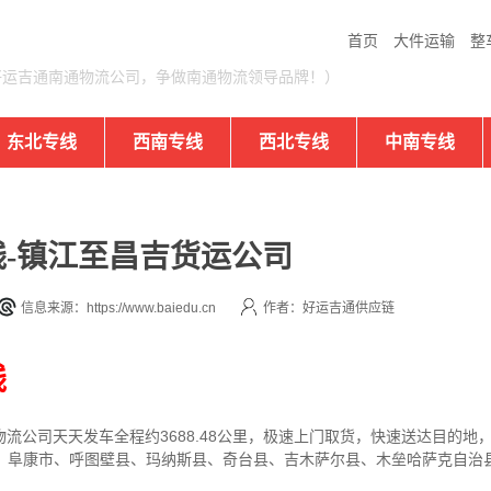
首页
大件运输
整
好运吉通南通物流公司，争做南通物流领导品牌！）
东北专线
西南专线
西北专线
中南专线
-镇江至昌吉货运公司
信息来源：https://www.baiedu.cn
作者：好运吉通供应链
线
物流公司
天天发车全程约3688.48公里，
极速上门取货，快速送达目的地
市、阜康市、呼图壁县、玛纳斯县、奇台县、吉木萨尔县、木垒哈萨克自治