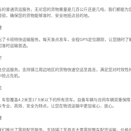
吉的普通货运服务，无论您的货物重量是几百公斤还是几吨，我们都能为
经验，确保您的货物能够准时、安全地抵达目的地。
捷
出了卡班特快运输服务。每天准点发车，全程GPS定位跟踪，让您随时了
的准时运输首选。
空
急空运服务。支持镇江周边地区的货物快速空运至昌吉，满足您对时效性
中抢占先机。
忧
车型覆盖4.2米至17.5米以下的所有货车。自备车辆与合同车辆双重保
以专业、高效、安全为特点，让您在物流运输中更加省心、放心。
捷
我们推出了零担配货服务。支持镇江至昌吉大票零担整车配货运输，价格