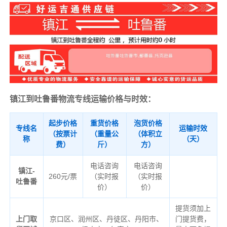
镇江到吐鲁番物流专线运输价格与时效：
起步价格
重货价格
泡货价格
专线名
运输时效
（按票计
（重量公
（体积立
称
（天）
费）
斤）
方）
电话咨询
电话咨询
镇江-
260元/票
（实时报
（实时报
吐鲁番
价）
价）
提货须加上
上门取
京口区、润州区、丹徒区、丹阳市、
门提货费，