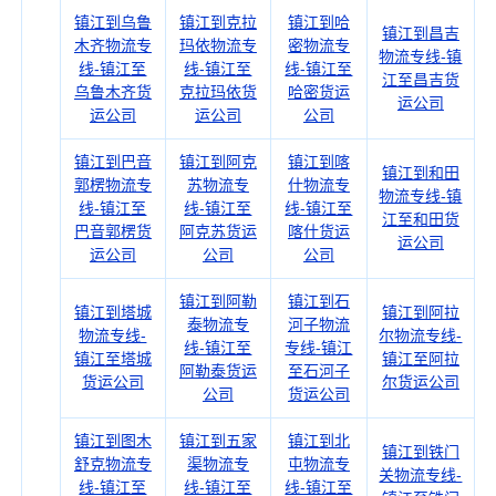
镇江到乌鲁
镇江到克拉
镇江到哈
镇江到昌吉
木齐物流专
玛依物流专
密物流专
物流专线-镇
线-镇江至
线-镇江至
线-镇江至
江至昌吉货
乌鲁木齐货
克拉玛依货
哈密货运
运公司
运公司
运公司
公司
镇江到巴音
镇江到阿克
镇江到喀
镇江到和田
郭楞物流专
苏物流专
什物流专
物流专线-镇
线-镇江至
线-镇江至
线-镇江至
江至和田货
巴音郭楞货
阿克苏货运
喀什货运
运公司
运公司
公司
公司
镇江到阿勒
镇江到石
镇江到塔城
镇江到阿拉
泰物流专
河子物流
物流专线-
尔物流专线-
线-镇江至
专线-镇江
镇江至塔城
镇江至阿拉
阿勒泰货运
至石河子
货运公司
尔货运公司
公司
货运公司
镇江到图木
镇江到五家
镇江到北
镇江到铁门
舒克物流专
渠物流专
屯物流专
关物流专线-
线-镇江至
线-镇江至
线-镇江至