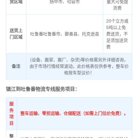
货区域
扬中市、句容市
量大可免提
货费
20个立方或
5吨以上免
送货上
吐鲁番吐鲁番市、鄯善县、托克逊县
费送货，不
门区域
足须加送货
费
(设备、搬家、搬厂、杂货)等价格需另外详细咨询，
备注
由于市场行情经常波动，此价格表仅供参考，整车价
格按车型议价！
镇江到吐鲁番物流专线服务项目：
服
务
整车运输、零担运输、仓储配送（如需上门估价免费）。
项
目
整