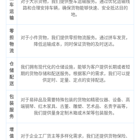
对于大宗货物，我们提供整车运输服务。通过优化运输线
车
路和合理安排车辆，确保货物能够快速、安全抵达目的
运
地。
输
零
担
对于小件货物，我们提供零担物流服务。通过拼车发货，
物
降低运输成本，同时保证货物的及时送达。
流
仓
我们拥有现代化的仓储设施，能够为客户提供长期或者短
储
期的货物存储和配送服务。根据客户的需求，我们可以提
配
供定时、定量、定点的安排配送。
送
包
对于易碎品及需要特殊包装的货物如精密仪器、设备、高
装
端钢琴、红木家具、古董、雕塑、艺术品、名贵字画等，
服
我们提供量身定制木箱或木架等包装服务。
务
增
值
对于企业工厂货主等多样化需求，我们还提供货物保险、