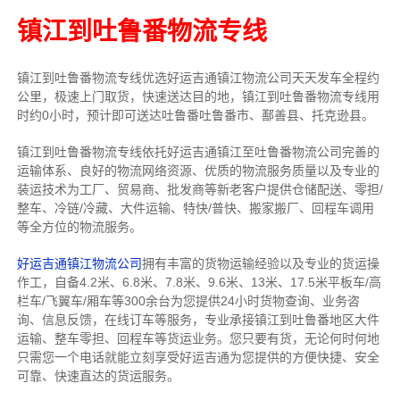
镇江到吐鲁番物流专线
镇江到吐鲁番物流专线
优选好运吉通
镇江
物流公司
天天发车全程约
公里，
极速上门取货，快速送达目的地，镇江到吐鲁番物流
专线用
时约0小时，预计即可送达吐鲁番吐鲁番市、鄯善县、托克逊县。
镇江到吐鲁番物流专线依托好运吉通镇江至吐鲁番物流公司完善的
运输体系、良好的物流网络资源、优质的物流服务质量以及专业的
装运技术为工厂、贸易商、批发商等新老客户提供仓储配送、零担/
整车
、冷链/冷藏、大件运输、特快/普快、搬家搬厂、回程车调用
等全方位的物流服务。
好运吉通镇江物流公司
拥有丰富的货物运输经验以及专业的货运操
作工，自备4.2米、6.8米、7.8米、9.6米、13米、17.5米平板车/高
栏车/飞翼车/厢车等300余台
为您提供24小时货物查询、业务咨
询、信息反馈，在线订车等服务，
专业承接镇江到吐鲁番地区大件
运输、整车零担、回程车等货运业务。
您只要有货，无论何时
何地
只需您一个电话就能立刻享受好运吉通为您提供的方便快捷、安全
可靠、快速直达的货运服务。