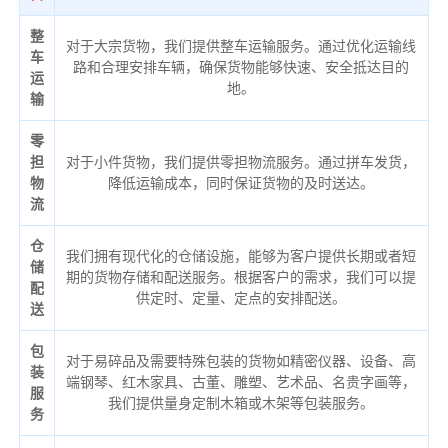
整
对于大宗货物，我们提供整车运输服务。通过优化运输线
车
路和合理安排车辆，确保货物能够快速、安全抵达目的
运
地。
输
零
担
对于小件货物，我们提供零担物流服务。通过拼车发货，
物
降低运输成本，同时保证货物的及时送达。
流
仓
我们拥有现代化的仓储设施，能够为客户提供长期或者短
储
期的货物存储和配送服务。根据客户的需求，我们可以提
配
供定时、定量、定点的安排配送。
送
包
对于易碎品及需要特殊包装的货物如精密仪器、设备、高
装
端钢琴、红木家具、古董、雕塑、艺术品、名贵字画等，
服
我们提供量身定制木箱或木架等包装服务。
务