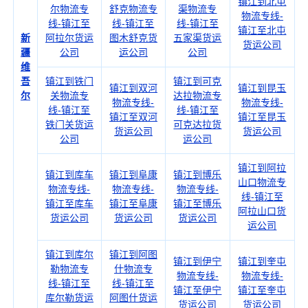
镇江到北屯
尔物流专
舒克物流专
渠物流专
物流专线-
线-镇江至
线-镇江至
线-镇江至
镇江至北屯
新
阿拉尔货运
图木舒克货
五家渠货运
货运公司
疆
公司
运公司
公司
维
吾
镇江到铁门
镇江到可克
镇江到双河
镇江到昆玉
尔
关物流专
达拉物流专
物流专线-
物流专线-
线-镇江至
线-镇江至
镇江至双河
镇江至昆玉
铁门关货运
可克达拉货
货运公司
货运公司
公司
运公司
镇江到阿拉
镇江到库车
镇江到阜康
镇江到博乐
山口物流专
物流专线-
物流专线-
物流专线-
线-镇江至
镇江至库车
镇江至阜康
镇江至博乐
阿拉山口货
货运公司
货运公司
货运公司
运公司
镇江到库尔
镇江到阿图
镇江到伊宁
镇江到奎屯
勒物流专
什物流专
物流专线-
物流专线-
线-镇江至
线-镇江至
镇江至伊宁
镇江至奎屯
库尔勒货运
阿图什货运
货运公司
货运公司