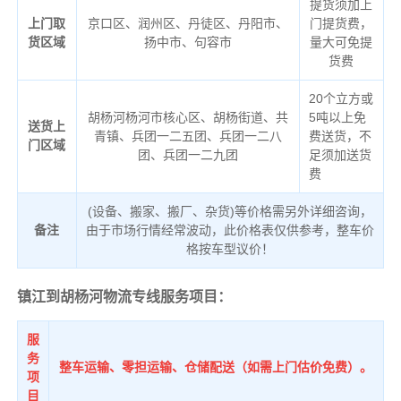
提货须加上
上门取
京口区、润州区、丹徒区、丹阳市、
门提货费，
货区域
扬中市、句容市
量大可免提
货费
20个立方或
胡杨河杨河市核心区、胡杨街道、共
5吨以上免
送货上
青镇、兵团一二五团、兵团一二八
费送货，不
门区域
团、兵团一二九团
足须加送货
费
(设备、搬家、搬厂、杂货)等价格需另外详细咨询，
备注
由于市场行情经常波动，此价格表仅供参考，整车价
格按车型议价！
镇江到胡杨河物流专线服务项目：
服
务
整车运输、零担运输、仓储配送（如需上门估价免费）。
项
目