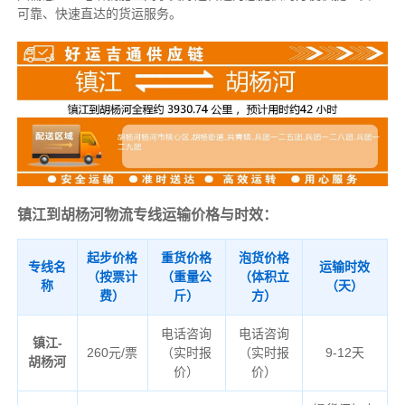
可靠、快速直达的货运服务。
镇江到胡杨河物流专线运输价格与时效：
起步价格
重货价格
泡货价格
专线名
运输时效
（按票计
（重量公
（体积立
称
（天）
费）
斤）
方）
电话咨询
电话咨询
镇江-
260元/票
（实时报
（实时报
9-12天
胡杨河
价）
价）