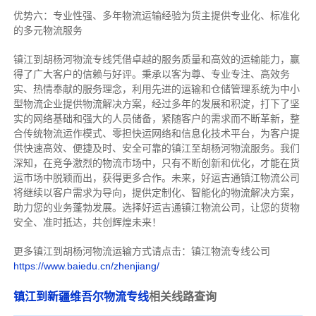
优势六：专业性强、多年物流运输经验为货主提供专业化、标准化
的多元物流服务
镇江到胡杨河物流专线
凭借卓越的服务质量和高效的运输能力，赢
得了广大客户的信赖与好评。
秉承以客为尊、专业专注、高效务
实、热情奉献的服务理念，利用先进的运输和仓储管理系统为中小
型物流企业提供物流解决方案，经过多年的发展和积淀，打下了坚
实的网络基础和强大的人员储备，紧随客户的需求而不断革新，整
合传统物流运作模式、零担快运网络和信息化技术平台，为客户提
供快速高效、便捷及时、安全可靠的镇江至胡杨河物流服务。
我们
深知，在竞争激烈的物流市场中，只有不断创新和优化，才能在货
运市场中脱颖而出，获得更多合作。
未来，好运吉通镇江物流公司
将继续以客户需求为导向，提供定制化、智能化的物流解决方案，
助力您的业务蓬勃发展。选择好运吉通镇江物流公司，让您的货物
安全、准时抵达，共创辉煌未来！
更多镇江到胡杨河物流运输方式请点击：镇江物流专线公司
https://www.baiedu.cn/zhenjiang/
镇江到新疆维吾尔物流专线
相关线路查询