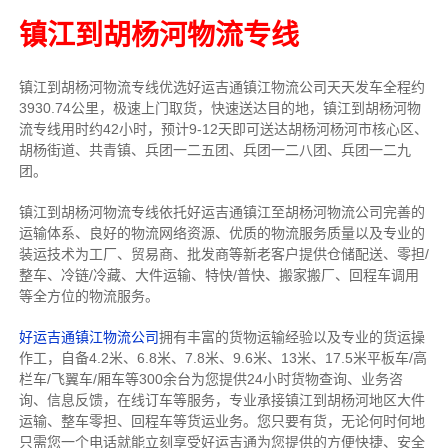
镇江到胡杨河物流专线
镇江到胡杨河物流专线
优选好运吉通
镇江
物流公司
天天发车全程约
3930.74公里，
极速上门取货，快速送达目的地，镇江到胡杨河物
流
专线用时约42小时，预计9-12天即可送达胡杨河杨河市核心区、
胡杨街道、共青镇、兵团一二五团、兵团一二八团、兵团一二九
团。
镇江到胡杨河物流专线依托好运吉通镇江至胡杨河物流公司完善的
运输体系、良好的物流网络资源、优质的物流服务质量以及专业的
装运技术为工厂、贸易商、批发商等新老客户提供仓储配送、零担/
整车
、冷链/冷藏、大件运输、特快/普快、搬家搬厂、回程车调用
等全方位的物流服务。
好运吉通镇江物流公司
拥有丰富的货物运输经验以及专业的货运操
作工，自备4.2米、6.8米、7.8米、9.6米、13米、17.5米平板车/高
栏车/飞翼车/厢车等300余台
为您提供24小时货物查询、业务咨
询、信息反馈，在线订车等服务，
专业承接镇江到胡杨河地区大件
运输、整车零担、回程车等货运业务。
您只要有货，无论何时
何地
只需您一个电话就能立刻享受好运吉通为您提供的方便快捷、安全