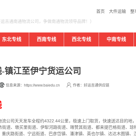
首页
大件运输
整
好运吉通南通物流公司，争做南通物流领导品牌！）
东北专线
西南专线
西北专线
中南专线
-镇江至伊宁货运公司
信息来源：https://www.baiedu.cn
作者：好运吉通供应链
线
物流公司
天天发车全程约4322.44公里，
极速上门取货，快速送达目的地
布依街道、墩买里街道、伊犁河路街道、喀赞其街道、都来提巴格街道、琼
、重庆路街道、宁远街道、巴彦岱镇、潘津镇、英也尔镇、达达木图镇、