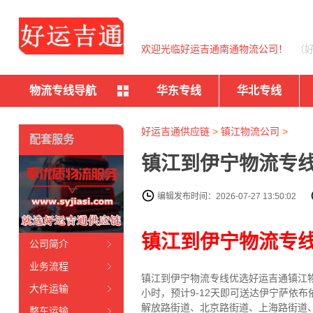
欢迎光临好运吉通南通物流公司！
（
物流专线导航
华东专线
华北专线
好运吉通供应链
>
镇江物流公司
>
配套服务
镇江到伊宁物流专线
编辑发布时间：2026-07-27 13:50:02
镇江到伊宁物流专
公司简介
业务流程
镇江到伊宁物流专线
优选好运吉通
镇江
大件运输
小时，预计9-12天即可送达伊宁萨依
解放路街道、北京路街道、上海路街道
整车运输