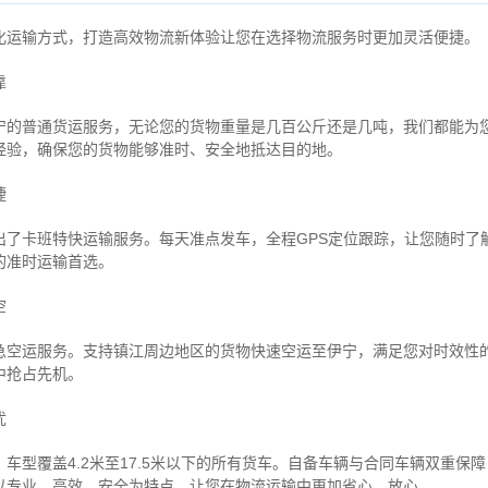
化运输方式，打造高效物流新体验让您在选择物流服务时更加灵活便捷。
靠
宁的普通货运服务，无论您的货物重量是几百公斤还是几吨，我们都能为
经验，确保您的货物能够准时、安全地抵达目的地。
捷
出了卡班特快运输服务。每天准点发车，全程GPS定位跟踪，让您随时了
的准时运输首选。
空
急空运服务。支持镇江周边地区的货物快速空运至伊宁，满足您对时效性
中抢占先机。
忧
车型覆盖4.2米至17.5米以下的所有货车。自备车辆与合同车辆双重保
以专业、高效、安全为特点，让您在物流运输中更加省心、放心。