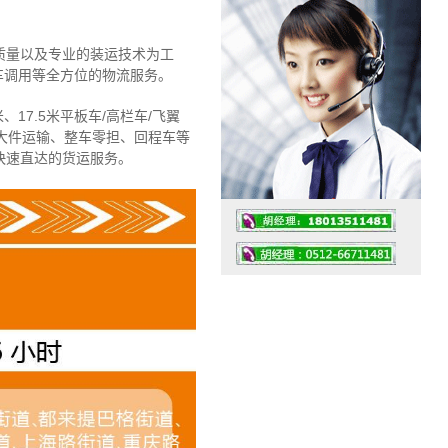
质量以及专业的装运技术为工
车调用等全方位的物流服务。
、17.5米平板车/高栏车/飞翼
大件运输、整车零担、回程车等
快速直达的货运服务。
工作时间：07:30 – – 23:30
值班座机：4008091856