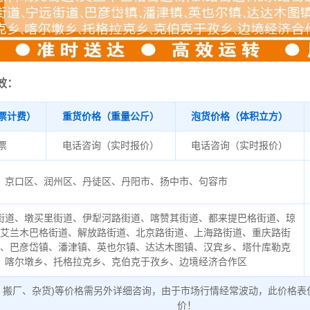
效：
票计费）
重货价格（重量公斤）
泡货价格（体积立方）
/票
电话咨询（实时报价）
电话咨询（实时报价）
京口区、润州区、丹徒区、丹阳市、扬中市、句容市
街道、墩买里街道、伊犁河路街道、喀赞其街道、都来提巴格街道、琼
、艾兰木巴格街道、解放路街道、北京路街道、上海路街道、重庆路街
道、巴彦岱镇、潘津镇、英也尔镇、达达木图镇、汉宾乡、塔什库勒克
、喀尔墩乡、托格拉克乡、克伯克于孜乡、边境经济合作区
、搬厂、杂货)等价格需另外详细咨询，由于市场行情经常波动，此价格表
价！