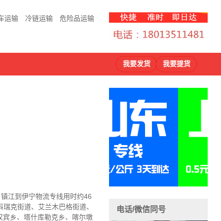
车运输
冷链运输
危险品运输
我要发货
我要提货
，镇江到伊宁物流
专线用时约46
科瑞克街道、艾兰木巴格街道、
电话/微信同号
汉宾乡、塔什库勒克乡、喀尔墩