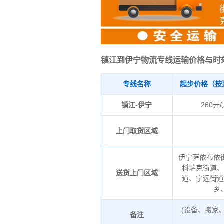
镇江到伊宁物流专线运输价格与时
专线名称
起步价格（按
镇江-伊宁
260元
上门取货区域
伊宁萨依布依
科瑞克街道
送货上门区域
道、宁远街
乡
(设备、搬家
备注