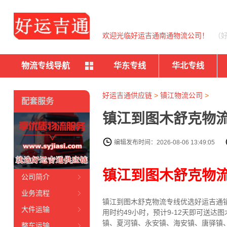
欢迎光临好运吉通南通物流公司！
（
物流专线导航
华东专线
华北专线
好运吉通供应链
>
镇江物流公司
>
配套服务
镇江到图木舒克物流
编辑发布时间：2026-08-06 13:49:05
镇江到图木舒克物
公司简介
业务流程
镇江到图木舒克物流专线
优选好运吉通
大件运输
用时约49小时，预计9-12天即可送
镇、夏河镇、永安镇、海安镇、唐驿镇
整车运输