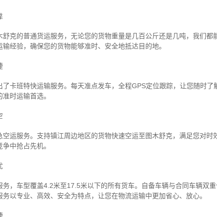
靠
木舒克的普通货运服务，无论您的货物重量是几百公斤还是几吨，我们都
运输经验，确保您的货物能够准时、安全地抵达目的地。
捷
出了卡班特快运输服务。每天准点发车，全程GPS定位跟踪，让您随时了
的准时运输首选。
空
急空运服务。支持镇江周边地区的货物快速空运至图木舒克，满足您对时
竞争中抢占先机。
忧
务，车型覆盖4.2米至17.5米以下的所有货车。自备车辆与合同车辆双
服务以专业、高效、安全为特点，让您在物流运输中更加省心、放心。
捷