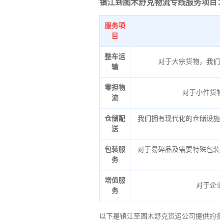
镇江到图木舒克物流专线服务项目
服务项
目
整车运
对于大宗货物，我们
输
零担物
对于小件货
流
仓储配
我们拥有现代化的仓储设施
送
包装服
对于易碎品及需要特殊包装
务
增值服
对于企
务
以下是镇江至图木舒克货运公司提供的