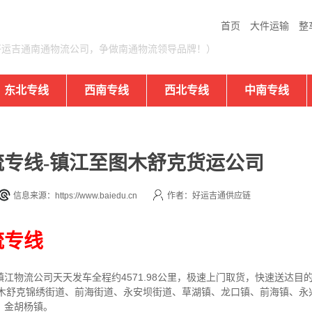
首页
大件运输
整
好运吉通南通物流公司，争做南通物流领导品牌！）
东北专线
西南专线
西北专线
中南专线
专线-镇江至图木舒克货运公司
信息来源：https://www.baiedu.cn
作者：好运吉通供应链
流专线
镇江
物流公司
天天发车全程约4571.98公里，
极速上门取货，快速送达目
达图木舒克锦绣街道、前海街道、永安坝街道、草湖镇、龙口镇、前海镇、
、金胡杨镇。