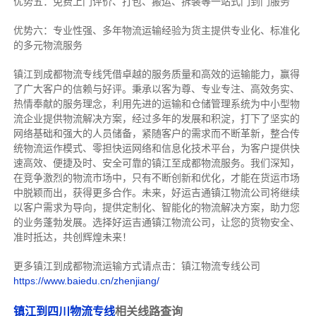
优势五：免费上门评价、打包、搬运、拆装等
一站式门到门服务
优势六：专业性强、多年物流运输经验为货主提供专业化、标准化
的多元物流服务
镇江到成都物流专线
凭借卓越的服务质量和高效的运输能力，赢得
了广大客户的信赖与好评。
秉承以客为尊、专业专注、高效务实、
热情奉献的服务理念，利用先进的运输和仓储管理系统为中小型物
流企业提供物流解决方案，经过多年的发展和积淀，打下了坚实的
网络基础和强大的人员储备，紧随客户的需求而不断革新，整合传
统物流运作模式、零担快运网络和信息化技术平台，为客户提供快
速高效、便捷及时、安全可靠的镇江至成都物流服务。
我们深知，
在竞争激烈的物流市场中，只有不断创新和优化，才能在货运市场
中脱颖而出，获得更多合作。
未来，好运吉通镇江物流公司将继续
以客户需求为导向，提供定制化、智能化的物流解决方案，助力您
的业务蓬勃发展。选择好运吉通镇江物流公司，让您的货物安全、
准时抵达，共创辉煌未来！
更多镇江到成都物流运输方式请点击：镇江物流专线公司
https://www.baiedu.cn/zhenjiang/
镇江到四川物流专线
相关线路查询