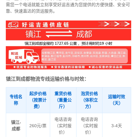
需您一个电话就能立刻享受好运吉通为您提供的方便快捷、安全可
靠、快速直达的货运服务。
镇江到成都物流专线运输价格与时效：
起步价格
重货价格
泡货价格
专线名
运输时效
（按票计
（重量公
（体积立
称
（天）
费）
斤）
方）
电话咨询
电话咨询
镇江-
260元/票
（实时报
（实时报
3-4天
成都
价）
价）