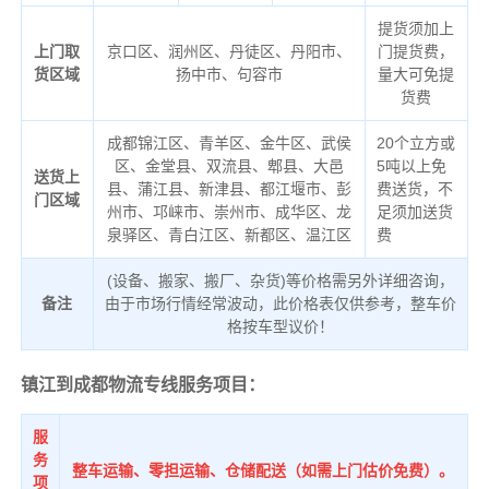
提货须加上
上门取
京口区、润州区、丹徒区、丹阳市、
门提货费，
货区域
扬中市、句容市
量大可免提
货费
成都锦江区、青羊区、金牛区、武侯
20个立方或
区、金堂县、双流县、郫县、大邑
5吨以上免
送货上
县、蒲江县、新津县、都江堰市、彭
费送货，不
门区域
州市、邛崃市、崇州市、成华区、龙
足须加送货
泉驿区、青白江区、新都区、温江区
费
(设备、搬家、搬厂、杂货)等价格需另外详细咨询，
备注
由于市场行情经常波动，此价格表仅供参考，整车价
格按车型议价！
镇江到成都物流专线服务项目：
服
务
整车运输、零担运输、仓储配送（如需上门估价免费）。
项