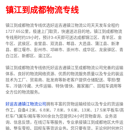
镇江到成都物流专线
镇江到成都物流专线
优选好运吉通
镇江
物流公司
天天发车全程约
1727.65公里，
极速上门取货，快速送达目的地，镇江到成都物流
专线用时约19小时，预计3-4天即可送达成都锦江区、青羊区、金
牛区、武侯区、金堂县、双流县、郫县、大邑县、蒲江县、新津
县、都江堰市、彭州市、邛崃市、崇州市、成华区、龙泉驿区、青
白江区、新都区、温江区。
镇江到成都物流专线依托好运吉通镇江至成都物流公司完善的运输
体系、良好的物流网络资源、优质的物流服务质量以及专业的装运
技术为工厂、贸易商、批发商等新老客户提供仓储配送、零担/
整
车
、冷链/冷藏、大件运输、特快/普快、搬家搬厂、回程车调用等
全方位的物流服务。
好运吉通镇江物流公司
拥有丰富的货物运输经验以及专业的货运操
作工，自备4.2米、6.8米、7.8米、9.6米、13米、17.5米平板车/高
栏车/飞翼车/厢车等300余台
为您提供24小时货物查询、业务咨
询、信息反馈，在线订车等服务，
专业承接镇江到成都地区大件运
输、整车零担、回程车等货运业务。
您只要有货，无论何时
何地只