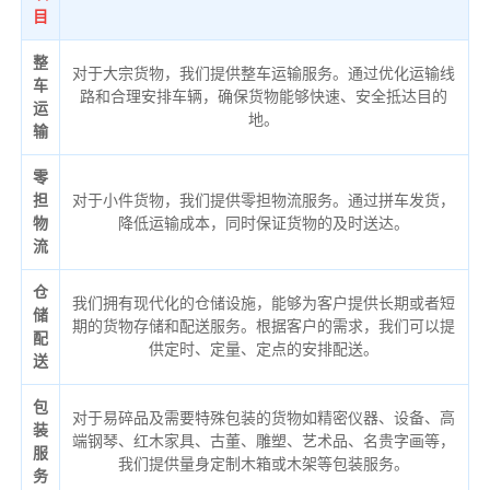
目
整
对于大宗货物，我们提供整车运输服务。通过优化运输线
车
路和合理安排车辆，确保货物能够快速、安全抵达目的
运
地。
输
零
担
对于小件货物，我们提供零担物流服务。通过拼车发货，
物
降低运输成本，同时保证货物的及时送达。
流
仓
我们拥有现代化的仓储设施，能够为客户提供长期或者短
储
期的货物存储和配送服务。根据客户的需求，我们可以提
配
供定时、定量、定点的安排配送。
送
包
对于易碎品及需要特殊包装的货物如精密仪器、设备、高
装
端钢琴、红木家具、古董、雕塑、艺术品、名贵字画等，
服
我们提供量身定制木箱或木架等包装服务。
务