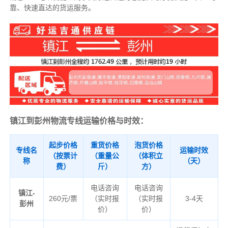
靠、快速直达的货运服务。
镇江到彭州物流专线运输价格与时效：
起步价格
重货价格
泡货价格
专线名
运输时效
（按票计
（重量公
（体积立
称
（天）
费）
斤）
方）
电话咨询
电话咨询
镇江-
260元/票
（实时报
（实时报
3-4天
彭州
价）
价）