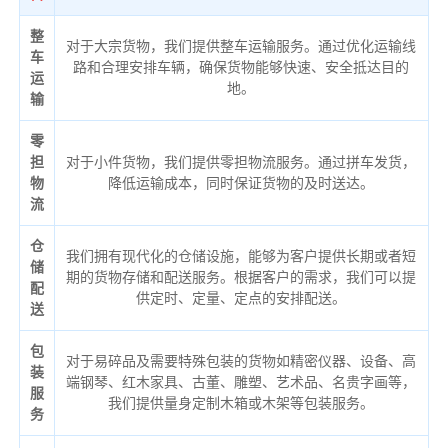
整
对于大宗货物，我们提供整车运输服务。通过优化运输线
车
路和合理安排车辆，确保货物能够快速、安全抵达目的
运
地。
输
零
担
对于小件货物，我们提供零担物流服务。通过拼车发货，
物
降低运输成本，同时保证货物的及时送达。
流
仓
我们拥有现代化的仓储设施，能够为客户提供长期或者短
储
期的货物存储和配送服务。根据客户的需求，我们可以提
配
供定时、定量、定点的安排配送。
送
包
对于易碎品及需要特殊包装的货物如精密仪器、设备、高
装
端钢琴、红木家具、古董、雕塑、艺术品、名贵字画等，
服
我们提供量身定制木箱或木架等包装服务。
务