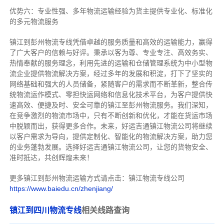
优势六：专业性强、多年物流运输经验为货主提供专业化、标准化
的多元物流服务
镇江到彭州物流专线
凭借卓越的服务质量和高效的运输能力，赢得
了广大客户的信赖与好评。
秉承以客为尊、专业专注、高效务实、
热情奉献的服务理念，利用先进的运输和仓储管理系统为中小型物
流企业提供物流解决方案，经过多年的发展和积淀，打下了坚实的
网络基础和强大的人员储备，紧随客户的需求而不断革新，整合传
统物流运作模式、零担快运网络和信息化技术平台，为客户提供快
速高效、便捷及时、安全可靠的镇江至彭州物流服务。
我们深知，
在竞争激烈的物流市场中，只有不断创新和优化，才能在货运市场
中脱颖而出，获得更多合作。
未来，好运吉通镇江物流公司将继续
以客户需求为导向，提供定制化、智能化的物流解决方案，助力您
的业务蓬勃发展。选择好运吉通镇江物流公司，让您的货物安全、
准时抵达，共创辉煌未来！
更多镇江到彭州物流运输方式请点击：镇江物流专线公司
https://www.baiedu.cn/zhenjiang/
镇江到四川物流专线
相关线路查询