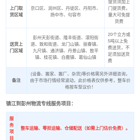
提货须加上
上门取
京口区、润州区、丹徒区、丹阳市、
门提货费，
货区域
扬中市、句容市
量大可免提
货费
20个立方或
彭州天彭街道、隆丰街道、濛阳街
5吨以上免
送货上
道、致和街道、龙门山镇、丽春镇、
费送货，不
门区域
九尺镇、通济镇、丹景山镇、敖平
足须加送货
镇、桂花镇、白鹿镇、葛仙山镇
费
(设备、搬家、搬厂、杂货)等价格需另外详细咨询，
备注
由于市场行情经常波动，此价格表仅供参考，整车价
格按车型议价！
镇江到彭州物流专线服务项目：
服
务
整车运输、零担运输、仓储配送（如需上门估价免费）。
项
目