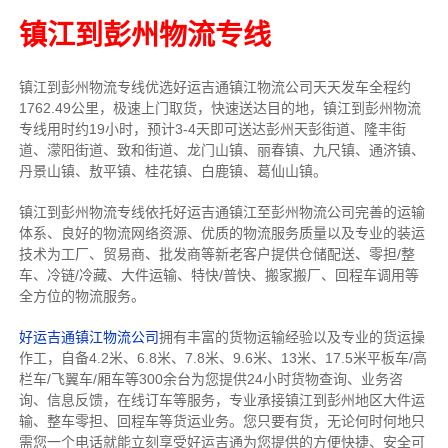
镇江到彭州物流专线
镇江到彭州物流专线
优选好运吉通
镇江
物流公司
天天发车全程约
1762.49公里，
极速上门取货，快速送达目的地，镇江到彭州物流
专线用时约19小时，预计3-4天即可送达彭州天彭街道、隆丰街
道、濛阳街道、致和街道、龙门山镇、丽春镇、九尺镇、通济镇、
丹景山镇、敖平镇、桂花镇、白鹿镇、葛仙山镇。
镇江到彭州物流专线依托好运吉通镇江至彭州物流公司完善的运输
体系、良好的物流网络资源、优质的物流服务质量以及专业的装运
技术为工厂、贸易商、批发商等新老客户提供仓储配送、零担/
整
车
、冷链/冷藏、大件运输、特快/普快、搬家搬厂、回程车调用等
全方位的物流服务。
好运吉通镇江物流公司
拥有丰富的货物运输经验以及专业的货运操
作工，自备4.2米、6.8米、7.8米、9.6米、13米、17.5米平板车/高
栏车/飞翼车/厢车等300余台
为您提供24小时货物查询、业务咨
询、信息反馈，在线订车等服务，
专业承接镇江到彭州地区大件运
输、整车零担、回程车等货运业务。
您只要有货，无论何时
何地只
需您一个电话就能立刻享受好运吉通为您提供的方便快捷、安全可