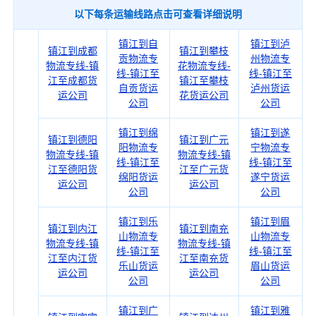
以下每条运输线路点击可查看详细说明
镇江到自
镇江到泸
镇江到成都
镇江到攀枝
贡物流专
州物流专
物流专线-镇
花物流专线-
线-镇江至
线-镇江至
江至成都货
镇江至攀枝
自贡货运
泸州货运
运公司
花货运公司
公司
公司
镇江到绵
镇江到遂
镇江到德阳
镇江到广元
阳物流专
宁物流专
物流专线-镇
物流专线-镇
线-镇江至
线-镇江至
江至德阳货
江至广元货
绵阳货运
遂宁货运
运公司
运公司
公司
公司
镇江到乐
镇江到眉
镇江到内江
镇江到南充
山物流专
山物流专
物流专线-镇
物流专线-镇
线-镇江至
线-镇江至
江至内江货
江至南充货
乐山货运
眉山货运
运公司
运公司
公司
公司
镇江到广
镇江到雅