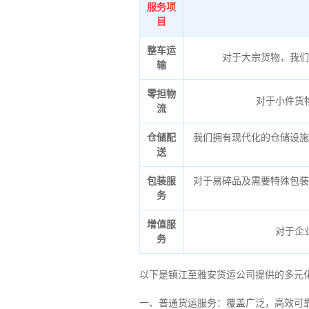
服务项
目
整车运
对于大宗货物，我们
输
零担物
对于小件货
流
仓储配
我们拥有现代化的仓储设施
送
包装服
对于易碎品及需要特殊包装
务
增值服
对于企
务
以下是镇江至雅安货运公司提供的多元
一、普通货运服务：覆盖广泛，高效可