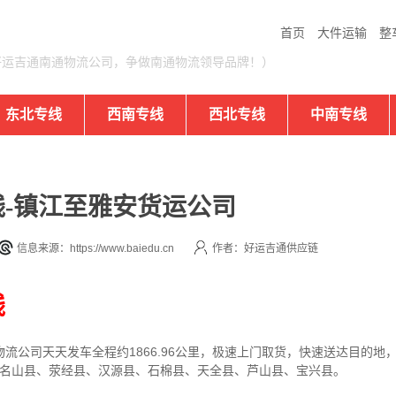
首页
大件运输
整
好运吉通南通物流公司，争做南通物流领导品牌！）
东北专线
西南专线
西北专线
中南专线
-镇江至雅安货运公司
信息来源：https://www.baiedu.cn
作者：好运吉通供应链
线
物流公司
天天发车全程约1866.96公里，
极速上门取货，快速送达目的地
、名山县、荥经县、汉源县、石棉县、天全县、芦山县、宝兴县。