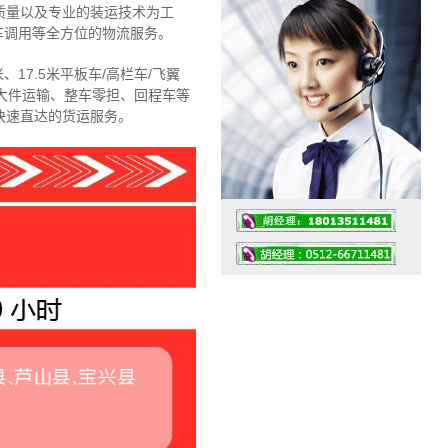
质量以及专业的装运技术为工
车调用等全方位的物流服务。
、17.5米平板车/高栏车/飞翼
大件运输、整车零担、回程车等
快速直达的货运服务。
工作时间：07:30 – – 23:30
值班座机：4008091856