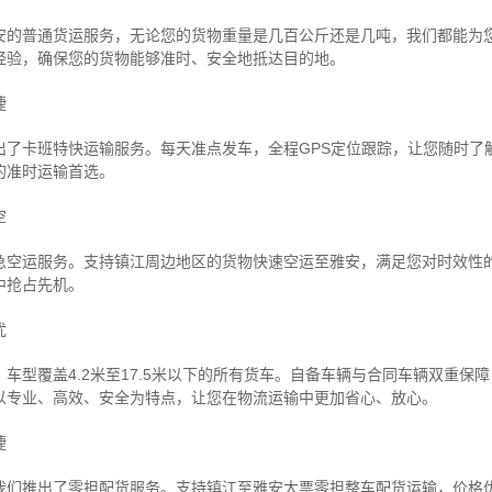
安的普通货运服务，无论您的货物重量是几百公斤还是几吨，我们都能为
经验，确保您的货物能够准时、安全地抵达目的地。
捷
出了卡班特快运输服务。每天准点发车，全程GPS定位跟踪，让您随时了
的准时运输首选。
空
急空运服务。支持镇江周边地区的货物快速空运至雅安，满足您对时效性
中抢占先机。
忧
车型覆盖4.2米至17.5米以下的所有货车。自备车辆与合同车辆双重保
以专业、高效、安全为特点，让您在物流运输中更加省心、放心。
捷
我们推出了零担配货服务。支持镇江至雅安大票零担整车配货运输，价格