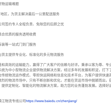
货物运输难题
市地区，为货主解决最后一公里配送服务
公司签约专人全程负责、免除您的后顾之忧
结合优质的服务透明收费
拆装等
一站式门到门服务
为货主提供专业化、标准化的多元物流服务
量和高效的运输能力，赢得了广大客户的信赖与好评。
秉承以客为尊、专
系统为中小型物流企业提供物流解决方案，经过多年的发展和积淀，打下
合传统物流运作模式、零担快运网络和信息化技术平台，为客户提供快速
激烈的物流市场中，只有不断创新和优化，才能在货运市场中脱颖而出，
，提供定制化、智能化的物流解决方案，助力您的业务蓬勃发展。选择好
镇江物流专线公司
https://www.baiedu.cn/zhenjiang/