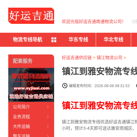
欢迎光临好运吉通南通物流公司！
（
物流专线导航
华东专线
华北专线
好运吉通供应链
>
镇江物流公司
>
配套服务
镇江到雅安物流专线
编辑发布时间：2026-08-06 09:31:53
镇江到雅安物流专
公司简介
业务流程
镇江到雅安物流专线
优选好运吉通
镇江
大件运输
小时，预计3-4天即可送达雅安雨城区
整车运输