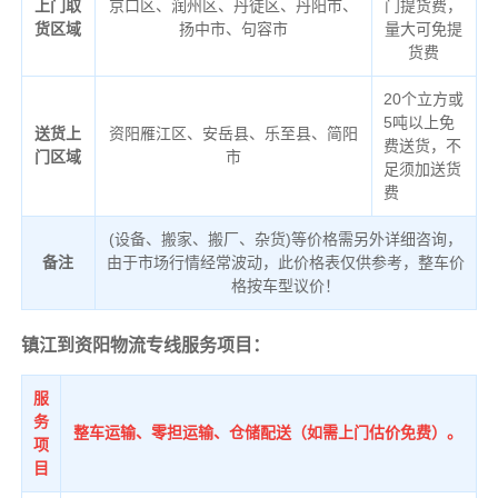
上门取
京口区、润州区、丹徒区、丹阳市、
门提货费，
货区域
扬中市、句容市
量大可免提
货费
20个立方或
5吨以上免
送货上
资阳雁江区、安岳县、乐至县、简阳
费送货，不
门区域
市
足须加送货
费
(设备、搬家、搬厂、杂货)等价格需另外详细咨询，
备注
由于市场行情经常波动，此价格表仅供参考，整车价
格按车型议价！
镇江到资阳物流专线服务项目：
服
务
整车运输、零担运输、仓储配送（如需上门估价免费）。
项
目