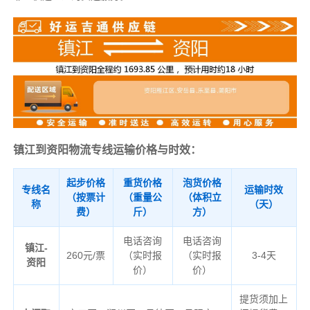
镇江到资阳物流专线运输价格与时效：
起步价格
重货价格
泡货价格
专线名
运输时效
（按票计
（重量公
（体积立
称
（天）
费）
斤）
方）
电话咨询
电话咨询
镇江-
260元/票
（实时报
（实时报
3-4天
资阳
价）
价）
提货须加上