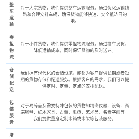
整
对于大宗货物，我们提供整车运输服务。通过优化运输线
车
路和合理安排车辆，确保货物能够快速、安全抵达目的
运
地。
输
零
担
对于小件货物，我们提供零担物流服务。通过拼车发货，
物
降低运输成本，同时保证货物的及时送达。
流
仓
我们拥有现代化的仓储设施，能够为客户提供长期或者短
储
期的货物存储和配送服务。根据客户的需求，我们可以提
配
供定时、定量、定点的安排配送。
送
包
对于易碎品及需要特殊包装的货物如精密仪器、设备、高
装
端钢琴、红木家具、古董、雕塑、艺术品、名贵字画等，
服
我们提供量身定制木箱或木架等包装服务。
务
增