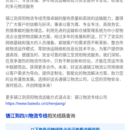
优势六：专业性强、多年物流运输经验为货主提供专业化、标准化
的多元物流服务
镇江到资阳物流专线
凭借卓越的服务质量和高效的运输能力，赢得
了广大客户的信赖与好评。
秉承以客为尊、专业专注、高效务实、
热情奉献的服务理念，利用先进的运输和仓储管理系统为中小型物
流企业提供物流解决方案，经过多年的发展和积淀，打下了坚实的
网络基础和强大的人员储备，紧随客户的需求而不断革新，整合传
统物流运作模式、零担快运网络和信息化技术平台，为客户提供快
速高效、便捷及时、安全可靠的镇江至资阳物流服务。
我们深知，
在竞争激烈的物流市场中，只有不断创新和优化，才能在货运市场
中脱颖而出，获得更多合作。
未来，好运吉通镇江物流公司将继续
以客户需求为导向，提供定制化、智能化的物流解决方案，助力您
的业务蓬勃发展。选择好运吉通镇江物流公司，让您的货物安全、
准时抵达，共创辉煌未来！
更多镇江到资阳物流运输方式请点击：镇江物流专线公司
https://www.baiedu.cn/zhenjiang/
镇江到四川物流专线
相关线路查询
以下每条运输线路点击可查看详细说明