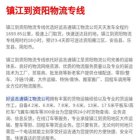
镇江到资阳物流专线
镇江到资阳物流专线
优选好运吉通
镇江
物流公司
天天发车全程约
1693.85公里，
极速上门取货，快速送达目的地，镇江到资阳物流
专线用时约18小时，预计3-4天即可送达资阳雁江区、安岳县、乐
至县、简阳市。
镇江到资阳物流专线依托好运吉通镇江至资阳物流公司完善的运输
体系、良好的物流网络资源、优质的物流服务质量以及专业的装运
技术为工厂、贸易商、批发商等新老客户提供仓储配送、零担/
整
车
、冷链/冷藏、大件运输、特快/普快、搬家搬厂、回程车调用等
全方位的物流服务。
好运吉通镇江物流公司
拥有丰富的货物运输经验以及专业的货运操
作工，自备4.2米、6.8米、7.8米、9.6米、13米、17.5米平板车/高
栏车/飞翼车/厢车等300余台
为您提供24小时货物查询、业务咨
询、信息反馈，在线订车等服务，
专业承接镇江到资阳地区大件运
输、整车零担、回程车等货运业务。
您只要有货，无论何时
何地只
需您一个电话就能立刻享受好运吉通为您提供的方便快捷、安全可
靠、快速直达的货运服务。