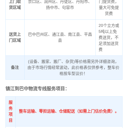
上门取
京口区、润州区、丹徒区、丹阳市、
门提货费，
货区域
扬中市、句容市
量大可免提
货费
20个立方或
5吨以上免
送货上
巴中巴州区、通江县、南江县、平昌
费送货，不
门区域
县
足须加送货
费
(设备、搬家、搬厂、杂货)等价格需另外详细咨询，
备注
由于市场行情经常波动，此价格表仅供参考，整车价
格按车型议价！
镇江到巴中物流专线服务项目：
服
务
整车运输、零担运输、仓储配送（如需上门估价免费）。
项
目