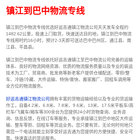
镇江到巴中物流专线
镇江到巴中物流专线
优选好运吉通
镇江
物流公司
天天发车全程约
1482.62公里，
极速上门取货，快速送达目的地，镇江到巴中物流
专线用时约16小时，预计2-3天即可送达巴中巴州区、通江县、南
江县、平昌县。
镇江到巴中物流专线依托好运吉通镇江至巴中物流公司完善的运输
体系、良好的物流网络资源、优质的物流服务质量以及专业的装运
技术为工厂、贸易商、批发商等新老客户提供仓储配送、零担/
整
车
、冷链/冷藏、大件运输、特快/普快、搬家搬厂、回程车调用等
全方位的物流服务。
好运吉通镇江物流公司
拥有丰富的货物运输经验以及专业的货运操
作工，自备4.2米、6.8米、7.8米、9.6米、13米、17.5米平板车/高
栏车/飞翼车/厢车等300余台
为您提供24小时货物查询、业务咨
询、信息反馈，在线订车等服务，
专业承接镇江到巴中地区大件运
输、整车零担、回程车等货运业务。
您只要有货，无论何时
何地只
需您一个电话就能立刻享受好运吉通为您提供的方便快捷、安全可
靠、快速直达的货运服务。