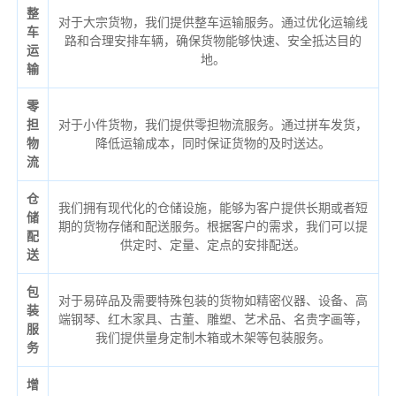
整
对于大宗货物，我们提供整车运输服务。通过优化运输线
车
路和合理安排车辆，确保货物能够快速、安全抵达目的
运
地。
输
零
担
对于小件货物，我们提供零担物流服务。通过拼车发货，
物
降低运输成本，同时保证货物的及时送达。
流
仓
我们拥有现代化的仓储设施，能够为客户提供长期或者短
储
期的货物存储和配送服务。根据客户的需求，我们可以提
配
供定时、定量、定点的安排配送。
送
包
对于易碎品及需要特殊包装的货物如精密仪器、设备、高
装
端钢琴、红木家具、古董、雕塑、艺术品、名贵字画等，
服
我们提供量身定制木箱或木架等包装服务。
务
增