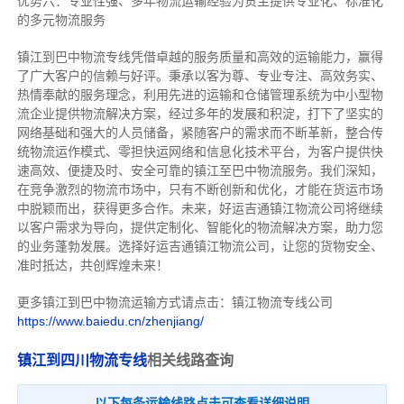
优势六：专业性强、多年物流运输经验为货主提供专业化、标准化
的多元物流服务
镇江到巴中物流专线
凭借卓越的服务质量和高效的运输能力，赢得
了广大客户的信赖与好评。
秉承以客为尊、专业专注、高效务实、
热情奉献的服务理念，利用先进的运输和仓储管理系统为中小型物
流企业提供物流解决方案，经过多年的发展和积淀，打下了坚实的
网络基础和强大的人员储备，紧随客户的需求而不断革新，整合传
统物流运作模式、零担快运网络和信息化技术平台，为客户提供快
速高效、便捷及时、安全可靠的镇江至巴中物流服务。
我们深知，
在竞争激烈的物流市场中，只有不断创新和优化，才能在货运市场
中脱颖而出，获得更多合作。
未来，好运吉通镇江物流公司将继续
以客户需求为导向，提供定制化、智能化的物流解决方案，助力您
的业务蓬勃发展。选择好运吉通镇江物流公司，让您的货物安全、
准时抵达，共创辉煌未来！
更多镇江到巴中物流运输方式请点击：镇江物流专线公司
https://www.baiedu.cn/zhenjiang/
镇江到四川物流专线
相关线路查询
以下每条运输线路点击可查看详细说明