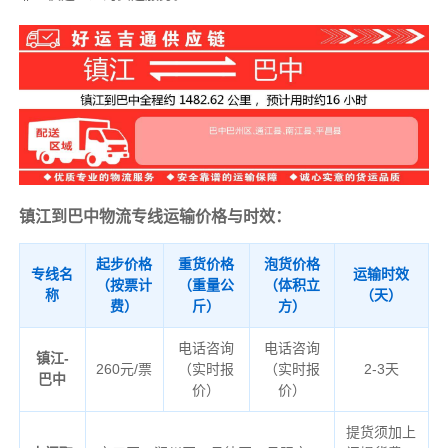
镇江到巴中物流专线运输价格与时效：
起步价格
重货价格
泡货价格
专线名
运输时效
（按票计
（重量公
（体积立
称
（天）
费）
斤）
方）
电话咨询
电话咨询
镇江-
260元/票
（实时报
（实时报
2-3天
巴中
价）
价）
提货须加上