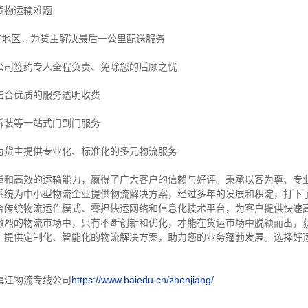
货物运输难题
市地区，为货主解决最后一公里配送服务
公司签约专人全程负责、免除您的后顾之忧
结合优质的服务透明收费
拆装等
一站式门到门服务
为货主提供专业化、标准化的多元物流服务
量和高效的运输能力，赢得了广大客户的信赖与好评。
秉承以客为尊、专
系统为中小型物流企业提供物流解决方案，经过多年的发展和积淀，打下
合传统物流运作模式、零担快运网络和信息化技术平台，为客户提供快速
激烈的物流市场中，只有不断创新和优化，才能在货运市场中脱颖而出，
，提供定制化、智能化的物流解决方案，助力您的业务蓬勃发展。选择好
镇江物流专线公司
https://www.baiedu.cn/zhenjiang/