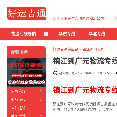
欢迎光临好运吉通南通物流公司！
（
物流专线导航
华东专线
华北专线
好运吉通供应链
>
镇江物流公司
>
配套服务
镇江到广元物流专线
编辑发布时间：2026-08-06 10:39:51
镇江到广元物流专
公司简介
业务流程
镇江到广元物流专线
优选好运吉通
镇江
大件运输
小时，预计3-4天即可送达广元市中区
整车运输