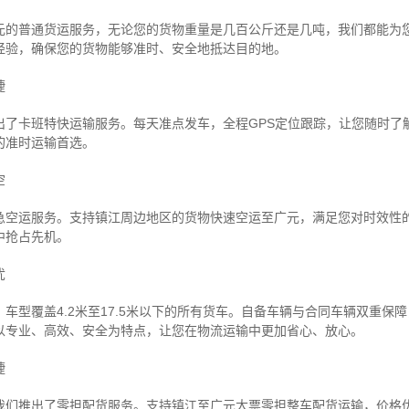
元的普通货运服务，无论您的货物重量是几百公斤还是几吨，我们都能为
经验，确保您的货物能够准时、安全地抵达目的地。
捷
出了卡班特快运输服务。每天准点发车，全程GPS定位跟踪，让您随时了
的准时运输首选。
空
急空运服务。支持镇江周边地区的货物快速空运至广元，满足您对时效性
中抢占先机。
忧
车型覆盖4.2米至17.5米以下的所有货车。自备车辆与合同车辆双重保
以专业、高效、安全为特点，让您在物流运输中更加省心、放心。
捷
我们推出了零担配货服务。支持镇江至广元大票零担整车配货运输，价格