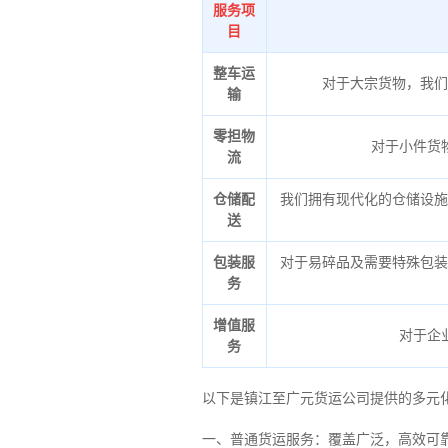
服务项
目
整车运
对于大宗货物，我们
输
零担物
对于小件货
流
仓储配
我们拥有现代化的仓储设施
送
包装服
对于易碎品及需要特殊包装
务
增值服
对于企
务
以下是镇江至广元货运公司提供的多元
一、普通货运服务：覆盖广泛，高效可