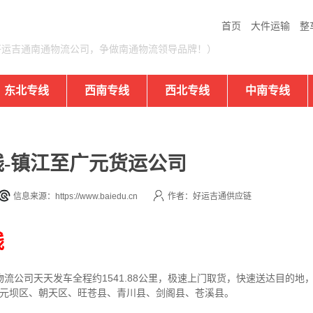
首页
大件运输
整
好运吉通南通物流公司，争做南通物流领导品牌！）
东北专线
西南专线
西北专线
中南专线
-镇江至广元货运公司
信息来源：https://www.baiedu.cn
作者：好运吉通供应链
线
物流公司
天天发车全程约1541.88公里，
极速上门取货，快速送达目的地
、元坝区、朝天区、旺苍县、青川县、剑阁县、苍溪县。