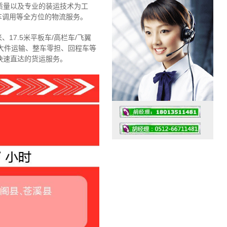
质量以及专业的装运技术为工
车调用等全方位的物流服务。
、17.5米平板车/高栏车/飞翼
大件运输、整车零担、回程车等
快速直达的货运服务。
工作时间：07:30 – – 23:30
值班座机：4008091856