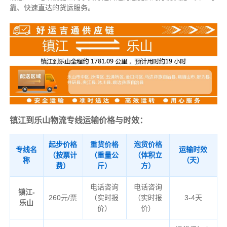
靠、快速直达的货运服务。
镇江到乐山物流专线运输价格与时效：
起步价格
重货价格
泡货价格
专线名
运输时效
（按票计
（重量公
（体积立
称
（天）
费）
斤）
方）
电话咨询
电话咨询
镇江-
260元/票
（实时报
（实时报
3-4天
乐山
价）
价）