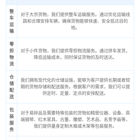
整
对于大宗货物，我们提供整车运输服务。通过优化运输线
车
路和合理安排车辆，确保货物能够快速、安全抵达目的
运
地。
输
零
担
对于小件货物，我们提供零担物流服务。通过拼车发货，
物
降低运输成本，同时保证货物的及时送达。
流
仓
我们拥有现代化的仓储设施，能够为客户提供长期或者短
储
期的货物存储和配送服务。根据客户的需求，我们可以提
配
供定时、定量、定点的安排配送。
送
包
对于易碎品及需要特殊包装的货物如精密仪器、设备、高
装
端钢琴、红木家具、古董、雕塑、艺术品、名贵字画等，
服
我们提供量身定制木箱或木架等包装服务。
务