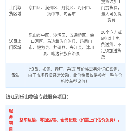
提货须加上
上门取
京口区、润州区、丹徒区、丹阳市、
门提货费，
货区域
扬中市、句容市
量大可免提
货费
20个立方或
乐山市中区、沙湾区、五通桥区、金
5吨以上免
送货上
口河区、马边彝族自治县、峨眉山
费送货，不
门区域
市、犍为县、井研县、夹江县、沐川
足须加送货
县、峨边彝族自治县
费
(设备、搬家、搬厂、杂货)等价格需另外详细咨询，
备注
由于市场行情经常波动，此价格表仅供参考，整车价
格按车型议价！
镇江到乐山物流专线服务项目：
服
务
整车运输、零担运输、仓储配送（如需上门估价免费）。
项
目