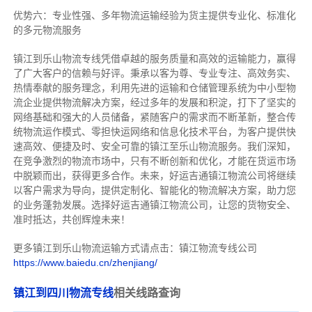
优势六：专业性强、多年物流运输经验为货主提供专业化、标准化
的多元物流服务
镇江到乐山物流专线
凭借卓越的服务质量和高效的运输能力，赢得
了广大客户的信赖与好评。
秉承以客为尊、专业专注、高效务实、
热情奉献的服务理念，利用先进的运输和仓储管理系统为中小型物
流企业提供物流解决方案，经过多年的发展和积淀，打下了坚实的
网络基础和强大的人员储备，紧随客户的需求而不断革新，整合传
统物流运作模式、零担快运网络和信息化技术平台，为客户提供快
速高效、便捷及时、安全可靠的镇江至乐山物流服务。
我们深知，
在竞争激烈的物流市场中，只有不断创新和优化，才能在货运市场
中脱颖而出，获得更多合作。
未来，好运吉通镇江物流公司将继续
以客户需求为导向，提供定制化、智能化的物流解决方案，助力您
的业务蓬勃发展。选择好运吉通镇江物流公司，让您的货物安全、
准时抵达，共创辉煌未来！
更多镇江到乐山物流运输方式请点击：镇江物流专线公司
https://www.baiedu.cn/zhenjiang/
镇江到四川物流专线
相关线路查询