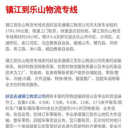
镇江到乐山物流专线
镇江到乐山物流专线
优选好运吉通
镇江
物流公司
天天发车全程约
1781.09公里，
极速上门取货，快速送达目的地，镇江到乐山物流
专线用时约19小时，预计3-4天即可送达乐山市中区、沙湾区、五
通桥区、金口河区、马边彝族自治县、峨眉山市、犍为县、井研
县、夹江县、沐川县、峨边彝族自治县。
镇江到乐山物流专线依托好运吉通镇江至乐山物流公司完善的运输
体系、良好的物流网络资源、优质的物流服务质量以及专业的装运
技术为工厂、贸易商、批发商等新老客户提供仓储配送、零担/
整
车
、冷链/冷藏、大件运输、特快/普快、搬家搬厂、回程车调用等
全方位的物流服务。
好运吉通镇江物流公司
拥有丰富的货物运输经验以及专业的货运操
作工，自备4.2米、6.8米、7.8米、9.6米、13米、17.5米平板车/高
栏车/飞翼车/厢车等300余台
为您提供24小时货物查询、业务咨
询、信息反馈，在线订车等服务，
专业承接镇江到乐山地区大件运
输、整车零担、回程车等货运业务。
您只要有货，无论何时
何地只
需您一个电话就能立刻享受好运吉通为您提供的方便快捷、安全可