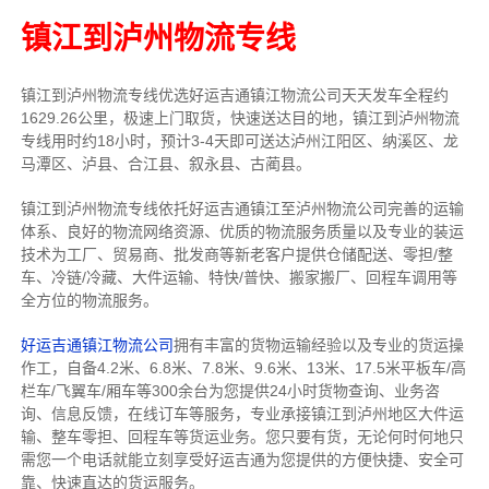
镇江到泸州物流专线
镇江到泸州物流专线
优选好运吉通
镇江
物流公司
天天发车全程约
1629.26公里，
极速上门取货，快速送达目的地，镇江到泸州物流
专线用时约18小时，预计3-4天即可送达泸州江阳区、纳溪区、龙
马潭区、泸县、合江县、叙永县、古蔺县。
镇江到泸州物流专线依托好运吉通镇江至泸州物流公司完善的运输
体系、良好的物流网络资源、优质的物流服务质量以及专业的装运
技术为工厂、贸易商、批发商等新老客户提供仓储配送、零担/
整
车
、冷链/冷藏、大件运输、特快/普快、搬家搬厂、回程车调用等
全方位的物流服务。
好运吉通镇江物流公司
拥有丰富的货物运输经验以及专业的货运操
作工，自备4.2米、6.8米、7.8米、9.6米、13米、17.5米平板车/高
栏车/飞翼车/厢车等300余台
为您提供24小时货物查询、业务咨
询、信息反馈，在线订车等服务，
专业承接镇江到泸州地区大件运
输、整车零担、回程车等货运业务。
您只要有货，无论何时
何地只
需您一个电话就能立刻享受好运吉通为您提供的方便快捷、安全可
靠、快速直达的货运服务。