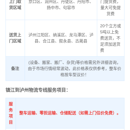
上门取
京口区、润州区、丹徒区、丹阳市、
门提货费，
货区域
扬中市、句容市
量大可免提
货费
20个立方或
5吨以上免
送货上
泸州江阳区、纳溪区、龙马潭区、泸
费送货，不
门区域
县、合江县、叙永县、古蔺县
足须加送货
费
(设备、搬家、搬厂、杂货)等价格需另外详细咨询，
备注
由于市场行情经常波动，此价格表仅供参考，整车价
格按车型议价！
镇江到泸州物流专线服务项目：
服
务
整车运输、零担运输、仓储配送（如需上门估价免费）。
项
目