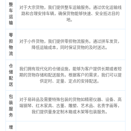
整
对于大宗货物，我们提供整车运输服务。通过优化运输线
车
路和合理安排车辆，确保货物能够快速、安全抵达目的
运
地。
输
零
担
对于小件货物，我们提供零担物流服务。通过拼车发货，
物
降低运输成本，同时保证货物的及时送达。
流
仓
我们拥有现代化的仓储设施，能够为客户提供长期或者短
储
期的货物存储和配送服务。根据客户的需求，我们可以提
配
供定时、定量、定点的安排配送。
送
包
对于易碎品及需要特殊包装的货物如精密仪器、设备、高
装
端钢琴、红木家具、古董、雕塑、艺术品、名贵字画等，
服
我们提供量身定制木箱或木架等包装服务。
务
增