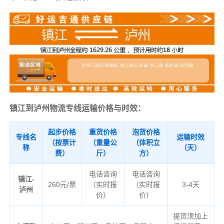
镇江到泸州物流专线运输价格与时效：
起步价格
重货价格
泡货价格
专线名
运输时效
（按票计
（重量公
（体积立
称
（天）
费）
斤）
方）
电话咨询
电话咨询
镇江-
260元/票
（实时报
（实时报
3-4天
泸州
价）
价）
提货须加上