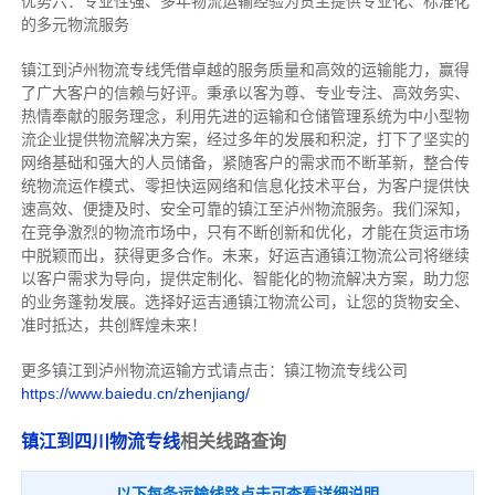
优势六：专业性强、多年物流运输经验为货主提供专业化、标准化
的多元物流服务
镇江到泸州物流专线
凭借卓越的服务质量和高效的运输能力，赢得
了广大客户的信赖与好评。
秉承以客为尊、专业专注、高效务实、
热情奉献的服务理念，利用先进的运输和仓储管理系统为中小型物
流企业提供物流解决方案，经过多年的发展和积淀，打下了坚实的
网络基础和强大的人员储备，紧随客户的需求而不断革新，整合传
统物流运作模式、零担快运网络和信息化技术平台，为客户提供快
速高效、便捷及时、安全可靠的镇江至泸州物流服务。
我们深知，
在竞争激烈的物流市场中，只有不断创新和优化，才能在货运市场
中脱颖而出，获得更多合作。
未来，好运吉通镇江物流公司将继续
以客户需求为导向，提供定制化、智能化的物流解决方案，助力您
的业务蓬勃发展。选择好运吉通镇江物流公司，让您的货物安全、
准时抵达，共创辉煌未来！
更多镇江到泸州物流运输方式请点击：镇江物流专线公司
https://www.baiedu.cn/zhenjiang/
镇江到四川物流专线
相关线路查询
以下每条运输线路点击可查看详细说明