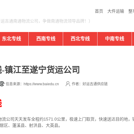
首页
大件运输
整
好运吉通南通物流公司，争做南通物流领导品牌！）
东北专线
西南专线
西北专线
中南专线
-镇江至遂宁货运公司
信息来源：https://www.baiedu.cn
作者：好运吉通供应链
线
物流公司
天天发车全程约1571.0公里，
极速上门取货，快速送达目的地，
安居区、蓬溪县、射洪县、大英县。