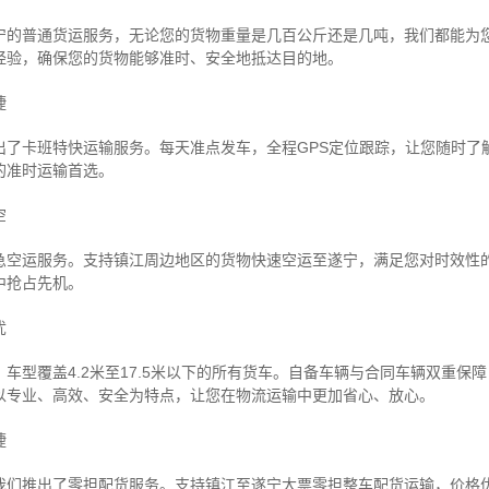
宁的普通货运服务，无论您的货物重量是几百公斤还是几吨，我们都能为
经验，确保您的货物能够准时、安全地抵达目的地。
捷
出了卡班特快运输服务。每天准点发车，全程GPS定位跟踪，让您随时了
的准时运输首选。
空
急空运服务。支持镇江周边地区的货物快速空运至遂宁，满足您对时效性
中抢占先机。
忧
车型覆盖4.2米至17.5米以下的所有货车。自备车辆与合同车辆双重保
以专业、高效、安全为特点，让您在物流运输中更加省心、放心。
捷
我们推出了零担配货服务。支持镇江至遂宁大票零担整车配货运输，价格