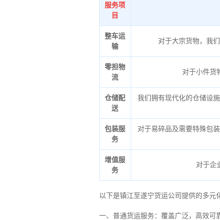
服务项
目
整车运
对于大宗货物，我们
输
零担物
对于小件货
流
仓储配
我们拥有现代化的仓储设施
送
包装服
对于易碎品及需要特殊包装
务
增值服
对于企
务
以下是镇江至遂宁货运公司提供的多元
一、普通货运服务：覆盖广泛，高效可