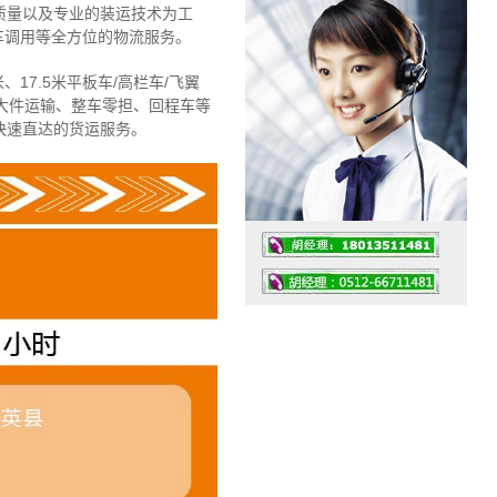
质量以及专业的装运技术为工
车调用等全方位的物流服务。
、17.5米平板车/高栏车/飞翼
大件运输、整车零担、回程车等
快速直达的货运服务。
工作时间：07:30 – – 23:30
值班座机：4008091856