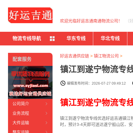
欢迎光临好运吉通南通物流公司！
（
物流专线导航
华东专线
华北专线
好运吉通供应链
>
镇江物流公司
>
配套服务
镇江到遂宁物流专线
编辑发布时间：2026-07-27 09:49:12
镇江到遂宁物流专
公司简介
业务流程
镇江到遂宁物流专线
优选好运吉通
镇江
大件运输
时，预计3-4天即可送达遂宁船山区、
整车运输