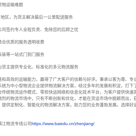
货物运输难题
市地区，为货主解决最后一公里配送服务
公司签约专人全程负责、免除您的后顾之忧
结合优质的服务透明收费
拆装等
一站式门到门服务
为货主提供专业化、标准化的多元物流服务
量和高效的运输能力，赢得了广大客户的信赖与好评。
秉承以客为尊、专
系统为中小型物流企业提供物流解决方案，经过多年的发展和积淀，打下
合传统物流运作模式、零担快运网络和信息化技术平台，为客户提供快速
激烈的物流市场中，只有不断创新和优化，才能在货运市场中脱颖而出，
，提供定制化、智能化的物流解决方案，助力您的业务蓬勃发展。选择好
镇江物流专线公司
https://www.baiedu.cn/zhenjiang/