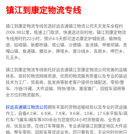
镇江到康定物流专线
镇江到康定物流专线
优选好运吉通
镇江
物流公司
天天发车全程约
2006.98公里，
极速上门取货，快速送达目的地，镇江到康定物流
专线用时约22小时，预计4-5天即可送达康定炉城街道、榆林街
道、姑咱镇、新都桥镇、塔公镇、沙德镇、金汤镇、甲根坝镇、贡
嘎山镇、鱼通镇、雅拉乡、捧塔乡、普沙绒乡、吉居乡、呷巴乡、
孔玉乡。
镇江到康定物流专线依托好运吉通镇江至康定物流公司完善的运输
体系、良好的物流网络资源、优质的物流服务质量以及专业的装运
技术为工厂、贸易商、批发商等新老客户提供仓储配送、零担/
整
车
、冷链/冷藏、大件运输、特快/普快、搬家搬厂、回程车调用等
全方位的物流服务。
好运吉通镇江物流公司
拥有丰富的货物运输经验以及专业的货运操
作工，自备4.2米、6.8米、7.8米、9.6米、13米、17.5米平板车/高
栏车/飞翼车/厢车等300余台
为您提供24小时货物查询、业务咨
询、信息反馈，在线订车等服务，
专业承接镇江到康定地区大件运
输、整车零担、回程车等货运业务。
您只要有货，无论何时
何地只