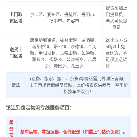
提货须加上
上门取
京口区、润州区、丹徒区、丹阳市、
门提货费，
货区域
扬中市、句容市
量大可免提
货费
康定炉城街道、榆林街道、姑咱镇、
20个立方或
新都桥镇、塔公镇、沙德镇、金汤
5吨以上免
送货上
镇、甲根坝镇、贡嘎山镇、鱼通镇、
费送货，不
门区域
雅拉乡、捧塔乡、普沙绒乡、吉居
足须加送货
乡、呷巴乡、孔玉乡
费
(设备、搬家、搬厂、杂货)等价格需另外详细咨询，
备注
由于市场行情经常波动，此价格表仅供参考，整车价
格按车型议价！
镇江到康定物流专线服务项目：
服
务
整车运输、零担运输、仓储配送（如需上门估价免费）。
项