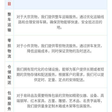
目
整
对于大宗货物，我们提供整车运输服务。通过优化运输线
车
路和合理安排车辆，确保货物能够快速、安全抵达目的
运
地。
输
零
担
对于小件货物，我们提供零担物流服务。通过拼车发货，
物
降低运输成本，同时保证货物的及时送达。
流
仓
我们拥有现代化的仓储设施，能够为客户提供长期或者短
储
期的货物存储和配送服务。根据客户的需求，我们可以提
配
供定时、定量、定点的安排配送。
送
包
对于易碎品及需要特殊包装的货物如精密仪器、设备、高
装
端钢琴、红木家具、古董、雕塑、艺术品、名贵字画等，
服
我们提供量身定制木箱或木架等包装服务。
务