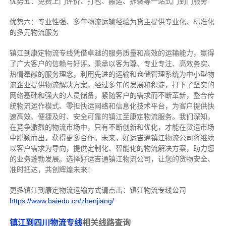
优势五：免费上门评价、打包、搬运、拆装等
一站式门到门服务
优势六：专业性强、多年物流运输经验为货主提供专业化、标准化
的多元物流服务
镇江到康定物流专线
凭借卓越的服务质量和高效的运输能力，赢得
了广大客户的信赖与好评。
秉承以客为尊、专业专注、高效务实、
热情奉献的服务理念，利用先进的运输和仓储管理系统为中小型物
流企业提供物流解决方案，经过多年的发展和积淀，打下了坚实的
网络基础和强大的人员储备，紧随客户的需求而不断革新，整合传
统物流运作模式、零担快运网络和信息化技术平台，为客户提供快
速高效、便捷及时、安全可靠的镇江至康定物流服务。
我们深知，
在竞争激烈的物流市场中，只有不断创新和优化，才能在货运市场
中脱颖而出，获得更多合作。
未来，好运吉通镇江物流公司将继续
以客户需求为导向，提供定制化、智能化的物流解决方案，助力您
的业务蓬勃发展。选择好运吉通镇江物流公司，让您的货物安全、
准时抵达，共创辉煌未来！
更多镇江到康定物流运输方式请点击：镇江物流专线公司
https://www.baiedu.cn/zhenjiang/
镇江到四川物流专线
相关线路查询