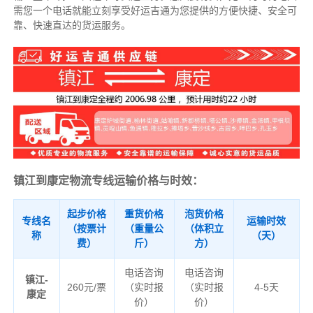
需您一个电话就能立刻享受好运吉通为您提供的方便快捷、安全可
靠、快速直达的货运服务。
镇江到康定物流专线运输价格与时效：
起步价格
重货价格
泡货价格
专线名
运输时效
（按票计
（重量公
（体积立
称
（天）
费）
斤）
方）
电话咨询
电话咨询
镇江-
260元/票
（实时报
（实时报
4-5天
康定
价）
价）