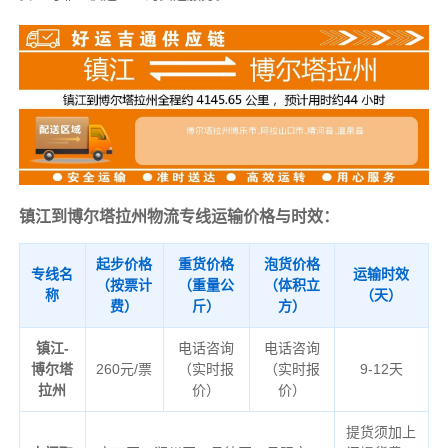
镇江到博尔塔拉州物流专线运输价格与时效：
起步价格
重货价格
泡货价格
专线名
运输时效
（按票计
（重量公
（体积立
称
（天）
费）
斤）
方）
镇江-
电话咨询
电话咨询
博尔塔
260元/票
（实时报
（实时报
9-12天
拉州
价）
价）
提货须加上