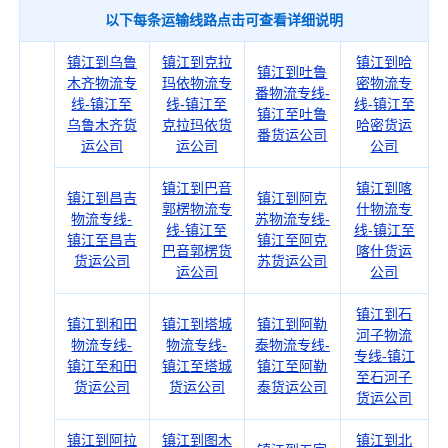
以下每条运输线路点击可查看详细说明
镇江到乌鲁
镇江到克拉
镇江到哈
镇江到吐鲁
木齐物流专
玛依物流专
密物流专
番物流专线-
线-镇江至
线-镇江至
线-镇江至
镇江至吐鲁
乌鲁木齐货
克拉玛依货
哈密货运
番货运公司
运公司
运公司
公司
镇江到巴音
镇江到喀
镇江到昌吉
镇江到阿克
郭楞物流专
什物流专
物流专线-
苏物流专线-
线-镇江至
线-镇江至
镇江至昌吉
镇江至阿克
巴音郭楞货
喀什货运
货运公司
苏货运公司
运公司
公司
镇江到石
镇江到和田
镇江到塔城
镇江到阿勒
河子物流
物流专线-
物流专线-
泰物流专线-
专线-镇江
镇江至和田
镇江至塔城
镇江至阿勒
至石河子
货运公司
货运公司
泰货运公司
货运公司
镇江到阿拉
镇江到图木
镇江到北