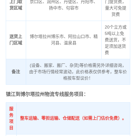
上门取
京口区、润州区、丹徒区、丹阳市、
门提货费，
货区域
扬中市、句容市
量大可免提
货费
20个立方或
5吨以上免
送货上
博尔塔拉州博乐市、阿拉山口市、精
费送货，不
门区域
河县、温泉县
足须加送货
费
(设备、搬家、搬厂、杂货)等价格需另外详细咨询，
备注
由于市场行情经常波动，此价格表仅供参考，整车价
格按车型议价！
镇江到博尔塔拉州物流专线服务项目：
服
务
整车运输、零担运输、仓储配送（如需上门估价免费）。
项
目