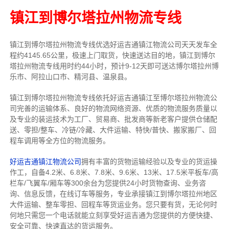
镇江到博尔塔拉州物流专线
镇江到博尔塔拉州物流专线
优选好运吉通
镇江
物流公司
天天发车全
程约4145.65公里，
极速上门取货，快速送达目的地，镇江到博尔
塔拉州物流
专线用时约44小时，预计9-12天即可送达博尔塔拉州博
乐市、阿拉山口市、精河县、温泉县。
镇江到博尔塔拉州物流专线依托好运吉通镇江至博尔塔拉州物流公
司完善的运输体系、良好的物流网络资源、优质的物流服务质量以
及专业的装运技术为工厂、贸易商、批发商等新老客户提供仓储配
送、零担/
整车
、冷链/冷藏、大件运输、特快/普快、搬家搬厂、回
程车调用等全方位的物流服务。
好运吉通镇江物流公司
拥有丰富的货物运输经验以及专业的货运操
作工，自备4.2米、6.8米、7.8米、9.6米、13米、17.5米平板车/高
栏车/飞翼车/厢车等300余台
为您提供24小时货物查询、业务咨
询、信息反馈，在线订车等服务，
专业承接镇江到博尔塔拉州地区
大件运输、整车零担、回程车等货运业务。
您只要有货，无论何时
何地只需您一个电话就能立刻享受好运吉通为您提供的方便快捷、
安全可靠、快速直达的货运服务。