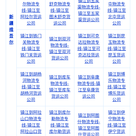
镇江到五家
尔物流专
舒克物流专
屯物流专
渠物流专线-
线-镇江至
线-镇江至
线-镇江至
镇江至五家
新
阿拉尔货运
图木舒克货
北屯货运
渠货运公司
疆
公司
运公司
公司
维
吾
镇江到铁门
镇江到可克
镇江到昆
镇江到双河
尔
关物流专
达拉物流专
玉物流专
物流专线-
线-镇江至
线-镇江至可
线-镇江至
镇江至双河
铁门关货运
克达拉货运
昆玉货运
货运公司
公司
公司
公司
镇江到胡杨
镇江到博
镇江到库车
镇江到阜康
河物流专
乐物流专
物流专线-
物流专线-镇
线-镇江至
线-镇江至
镇江至库车
江至阜康货
胡杨河货运
博乐货运
货运公司
运公司
公司
公司
镇江到阿拉
镇江到库尔
镇江到伊
镇江到阿图
山口物流专
勒物流专
宁物流专
什物流专线-
线-镇江至
线-镇江至
线-镇江至
镇江至阿图
阿拉山口货
库尔勒货运
伊宁货运
什货运公司