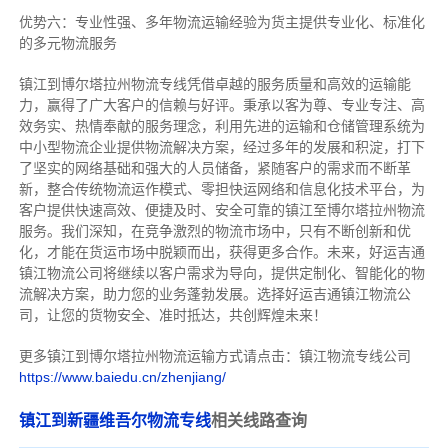
优势六：专业性强、多年物流运输经验为货主提供专业化、标准化
的多元物流服务
镇江到博尔塔拉州物流专线
凭借卓越的服务质量和高效的运输能
力，赢得了广大客户的信赖与好评。
秉承以客为尊、专业专注、高
效务实、热情奉献的服务理念，利用先进的运输和仓储管理系统为
中小型物流企业提供物流解决方案，经过多年的发展和积淀，打下
了坚实的网络基础和强大的人员储备，紧随客户的需求而不断革
新，整合传统物流运作模式、零担快运网络和信息化技术平台，为
客户提供快速高效、便捷及时、安全可靠的镇江至博尔塔拉州物流
服务。
我们深知，在竞争激烈的物流市场中，只有不断创新和优
化，才能在货运市场中脱颖而出，获得更多合作。
未来，好运吉通
镇江物流公司将继续以客户需求为导向，提供定制化、智能化的物
流解决方案，助力您的业务蓬勃发展。选择好运吉通镇江物流公
司，让您的货物安全、准时抵达，共创辉煌未来！
更多镇江到博尔塔拉州物流运输方式请点击：镇江物流专线公司
https://www.baiedu.cn/zhenjiang/
镇江到新疆维吾尔物流专线
相关线路查询