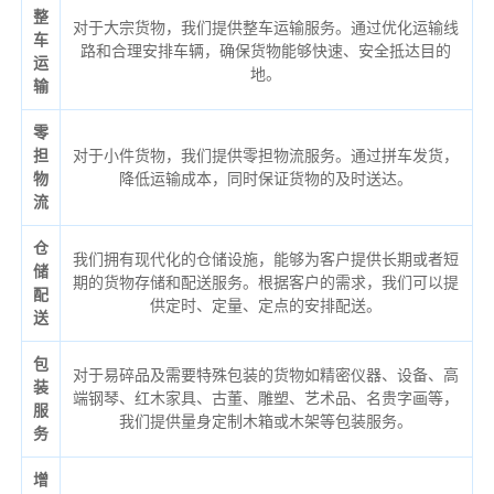
整
对于大宗货物，我们提供整车运输服务。通过优化运输线
车
路和合理安排车辆，确保货物能够快速、安全抵达目的
运
地。
输
零
担
对于小件货物，我们提供零担物流服务。通过拼车发货，
物
降低运输成本，同时保证货物的及时送达。
流
仓
我们拥有现代化的仓储设施，能够为客户提供长期或者短
储
期的货物存储和配送服务。根据客户的需求，我们可以提
配
供定时、定量、定点的安排配送。
送
包
对于易碎品及需要特殊包装的货物如精密仪器、设备、高
装
端钢琴、红木家具、古董、雕塑、艺术品、名贵字画等，
服
我们提供量身定制木箱或木架等包装服务。
务
增