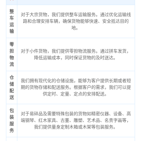
整
对于大宗货物，我们提供整车运输服务。通过优化运输线
车
路和合理安排车辆，确保货物能够快速、安全抵达目的
运
地。
输
零
担
对于小件货物，我们提供零担物流服务。通过拼车发货，
物
降低运输成本，同时保证货物的及时送达。
流
仓
我们拥有现代化的仓储设施，能够为客户提供长期或者短
储
期的货物存储和配送服务。根据客户的需求，我们可以提
配
供定时、定量、定点的安排配送。
送
包
对于易碎品及需要特殊包装的货物如精密仪器、设备、高
装
端钢琴、红木家具、古董、雕塑、艺术品、名贵字画等，
服
我们提供量身定制木箱或木架等包装服务。
务