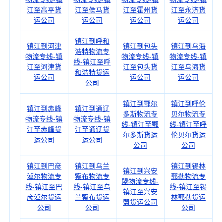
江至高平货
江至侯马货
江至霍州货
江至永济货
运公司
运公司
运公司
运公司
镇江到呼和
镇江到河津
镇江到包头
镇江到乌海
浩特物流专
物流专线-镇
物流专线-镇
物流专线-镇
线-镇江至呼
江至河津货
江至包头货
江至乌海货
和浩特货运
运公司
运公司
运公司
公司
镇江到鄂尔
镇江到呼伦
镇江到赤峰
镇江到通辽
多斯物流专
贝尔物流专
物流专线-镇
物流专线-镇
线-镇江至鄂
线-镇江至呼
江至赤峰货
江至通辽货
尔多斯货运
伦贝尔货运
运公司
运公司
公司
公司
镇江到巴彦
镇江到乌兰
镇江到锡林
镇江到兴安
淖尔物流专
察布物流专
郭勒物流专
盟物流专线-
线-镇江至巴
线-镇江至乌
线-镇江至锡
镇江至兴安
彦淖尔货运
兰察布货运
林郭勒货运
盟货运公司
公司
公司
公司