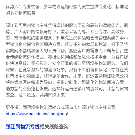
优势六：专业性强、多年物流运输经验为货主提供专业化、标准化
的多元物流服务
镇江到阿坝州物流专线
凭借卓越的服务质量和高效的运输能力，赢
得了广大客户的信赖与好评。
秉承以客为尊、专业专注、高效务
实、热情奉献的服务理念，利用先进的运输和仓储管理系统为中小
型物流企业提供物流解决方案，经过多年的发展和积淀，打下了坚
实的网络基础和强大的人员储备，紧随客户的需求而不断革新，整
合传统物流运作模式、零担快运网络和信息化技术平台，为客户提
供快速高效、便捷及时、安全可靠的镇江至阿坝州物流服务。
我们
深知，在竞争激烈的物流市场中，只有不断创新和优化，才能在货
运市场中脱颖而出，获得更多合作。
未来，好运吉通镇江物流公司
将继续以客户需求为导向，提供定制化、智能化的物流解决方案，
助力您的业务蓬勃发展。选择好运吉通镇江物流公司，让您的货物
安全、准时抵达，共创辉煌未来！
更多镇江到阿坝州物流运输方式请点击：镇江物流专线公司
https://www.baiedu.cn/zhenjiang/
镇江到物流专线
相关线路查询