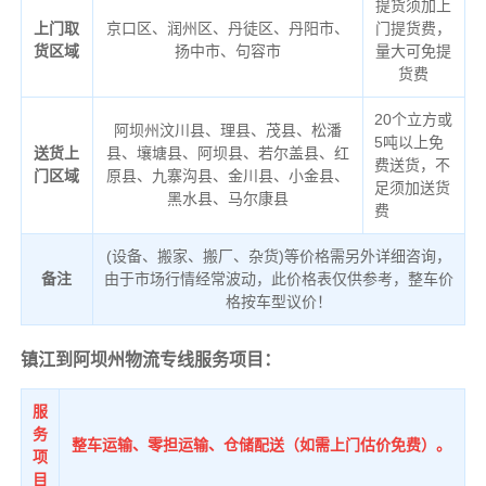
提货须加上
上门取
京口区、润州区、丹徒区、丹阳市、
门提货费，
货区域
扬中市、句容市
量大可免提
货费
20个立方或
阿坝州汶川县、理县、茂县、松潘
5吨以上免
送货上
县、壤塘县、阿坝县、若尔盖县、红
费送货，不
门区域
原县、九寨沟县、金川县、小金县、
足须加送货
黑水县、马尔康县
费
(设备、搬家、搬厂、杂货)等价格需另外详细咨询，
备注
由于市场行情经常波动，此价格表仅供参考，整车价
格按车型议价！
镇江到阿坝州物流专线服务项目：
服
务
整车运输、零担运输、仓储配送（如需上门估价免费）。
项
目