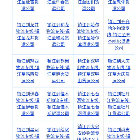
江至延吉货
江至珲春货
江至图们货
江至敦化货
运公司
运公司
运公司
运公司
镇江到齐齐
镇江到龙井
镇江到和龙
镇江到哈尔
哈尔物流专
物流专线-镇
物流专线-镇
滨物流专线-
线-镇江至齐
江至龙井货
江至和龙货
镇江至哈尔
齐哈尔货运
运公司
运公司
滨货运公司
公司
镇江到鸡西
镇江到鹤岗
镇江到双鸭
镇江到大庆
物流专线-镇
物流专线-镇
山物流专线-
物流专线-镇
江至鸡西货
江至鹤岗货
镇江至双鸭
江至大庆货
运公司
运公司
山货运公司
运公司
镇江到伊春
镇江到佳木
镇江到七台
镇江到牡丹
物流专线-镇
斯物流专线-
河物流专线-
江物流专线-
江至伊春货
镇江至佳木
镇江至七台
镇江至牡丹
运公司
斯货运公司
河货运公司
江货运公司
镇江到大兴
镇江到黑河
镇江到绥化
镇江到尚志
安岭物流专
物流专线-镇
物流专线-镇
物流专线-镇
线-镇江至大