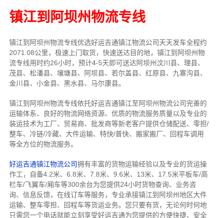
镇江到阿坝州物流专线
镇江到阿坝州物流专线
优选好运吉通
镇江
物流公司
天天发车全程约
2071.08公里，
极速上门取货，快速送达目的地，镇江到阿坝州物
流
专线用时约26小时，预计4-5天即可送达阿坝州汶川县、理县、
茂县、松潘县、壤塘县、阿坝县、若尔盖县、红原县、九寨沟县、
金川县、小金县、黑水县、马尔康县。
镇江到阿坝州物流专线依托好运吉通镇江至阿坝州物流公司完善的
运输体系、良好的物流网络资源、优质的物流服务质量以及专业的
装运技术为工厂、贸易商、批发商等新老客户提供仓储配送、零担/
整车
、冷链/冷藏、大件运输、特快/普快、搬家搬厂、回程车调用
等全方位的物流服务。
好运吉通镇江物流公司
拥有丰富的货物运输经验以及专业的货运操
作工，自备4.2米、6.8米、7.8米、9.6米、13米、17.5米平板车/高
栏车/飞翼车/厢车等300余台
为您提供24小时货物查询、业务咨
询、信息反馈，在线订车等服务，
专业承接镇江到阿坝州地区大件
运输、整车零担、回程车等货运业务。
您只要有货，无论何时
何地
只需您一个电话就能立刻享受好运吉通为您提供的方便快捷、安全