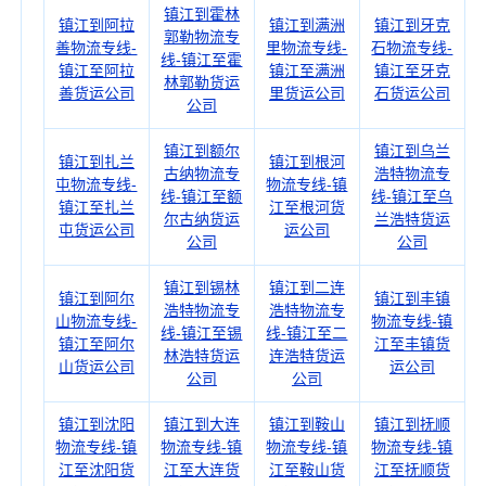
镇江到霍林
镇江到阿拉
镇江到满洲
镇江到牙克
郭勒物流专
善物流专线-
里物流专线-
石物流专线-
线-镇江至霍
镇江至阿拉
镇江至满洲
镇江至牙克
林郭勒货运
善货运公司
里货运公司
石货运公司
公司
镇江到额尔
镇江到乌兰
镇江到扎兰
镇江到根河
古纳物流专
浩特物流专
屯物流专线-
物流专线-镇
线-镇江至额
线-镇江至乌
镇江至扎兰
江至根河货
尔古纳货运
兰浩特货运
屯货运公司
运公司
公司
公司
镇江到锡林
镇江到二连
镇江到阿尔
镇江到丰镇
浩特物流专
浩特物流专
山物流专线-
物流专线-镇
线-镇江至锡
线-镇江至二
镇江至阿尔
江至丰镇货
林浩特货运
连浩特货运
山货运公司
运公司
公司
公司
镇江到沈阳
镇江到大连
镇江到鞍山
镇江到抚顺
物流专线-镇
物流专线-镇
物流专线-镇
物流专线-镇
江至沈阳货
江至大连货
江至鞍山货
江至抚顺货