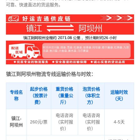
可靠、快速直达的货运服务。
镇江到阿坝州物流专线运输价格与时效：
起步价格
重货价格
泡货价格
专线名
运输时效
（按票计
（重量公
（体积立
称
（天）
费）
斤）
方）
电话咨询
电话咨询
镇江-
260元/票
（实时报
（实时报
4-5天
阿坝州
价）
价）