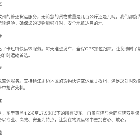
靠
孜州的普通货运服务，无论您的货物重量是几百公斤还是几吨，我们都能
运输经验，确保您的货物能够准时、安全地抵达目的地。
捷
出了卡班特快运输服务。每天准点发车，全程GPS定位跟踪，让您随时了
的准时运输首选。
空
急空运服务。支持镇江周边地区的货物快速空运至甘孜州，满足您对时效
争中抢占先机。
忧
，车型覆盖4.2米至17.5米以下的所有货车。自备车辆与合同车辆双重
务以专业、高效、安全为特点，让您在物流运输中更加省心、放心。
捷