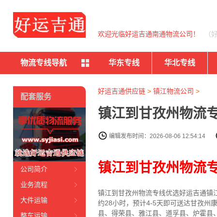
欢迎光临好运吉通南通物流公司！
（
物流专线导航
华东专线
华北专线
好运吉通供应链
>
镇江物流公司
>
配套服务
镇江到甘孜州物流专
编辑发布时间：2026-08-06 12:54:14
镇江到甘孜州物流
公司简介
业务流程
镇江到甘孜州物流专线
优选好运吉通
镇
大件运输
约28小时，预计4-5天即可送达甘孜
县、得荣县、雅江县、道孚县、炉霍县
整车运输