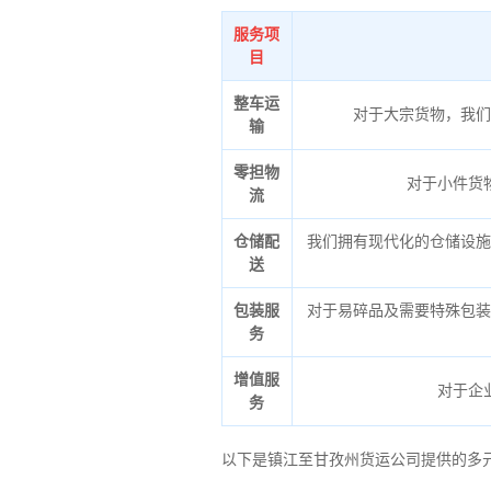
服务项
目
整车运
对于大宗货物，我们
输
零担物
对于小件货
流
仓储配
我们拥有现代化的仓储设施
送
包装服
对于易碎品及需要特殊包装
务
增值服
对于企
务
以下是镇江至甘孜州货运公司提供的多