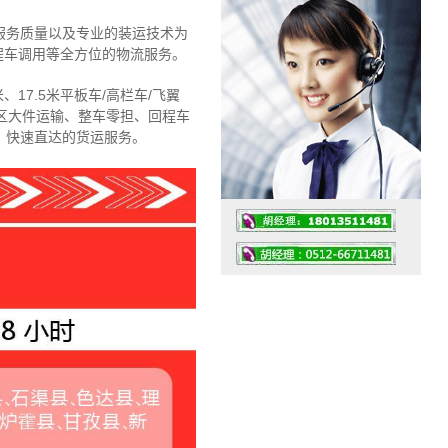
服务质量以及专业的装运技术为
程车调用等全方位的物流服务。
、17.5米平板车/高栏车/飞翼
区大件运输、整车零担、回程车
、快速直达的货运服务。
工作时间：07:30 – – 23:30
值班座机：4008091856