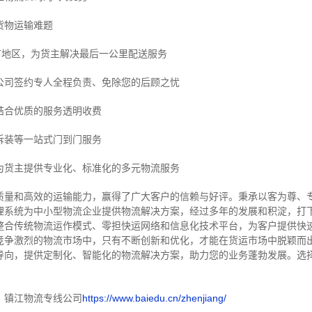
货物运输难题
市地区，为货主解决最后一公里配送服务
公司签约专人全程负责、免除您的后顾之忧
结合优质的服务透明收费
拆装等
一站式门到门服务
为货主提供专业化、标准化的多元物流服务
质量和高效的运输能力，赢得了广大客户的信赖与好评。
秉承以客为尊、
理系统为中小型物流企业提供物流解决方案，经过多年的发展和积淀，打
整合传统物流运作模式、零担快运网络和信息化技术平台，为客户提供快
竞争激烈的物流市场中，只有不断创新和优化，才能在货运市场中脱颖而
导向，提供定制化、智能化的物流解决方案，助力您的业务蓬勃发展。选
！
：镇江物流专线公司
https://www.baiedu.cn/zhenjiang/