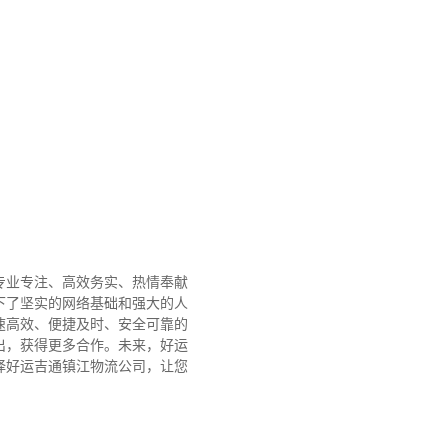
专业专注、高效务实、热情奉献
下了坚实的网络基础和强大的人
速高效、便捷及时、安全可靠的
出，获得更多合作。
未来，好运
择好运吉通镇江物流公司，让您