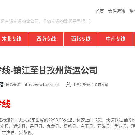
首页
大件运输
整
好运吉通南通物流公司，争做南通物流领导品牌！）
东北专线
西南专线
西北专线
中南专线
线-镇江至甘孜州货运公司
信息来源：https://www.baiedu.cn
作者：好运吉通供应链
专线
江
物流公司
天天发车全程约2293.36公里，
极速上门取货，快速送达目的
州康定县、泸定县、丹巴县、九龙县、德格县、白玉县、石渠县、色达县、
、甘孜县、新龙县。